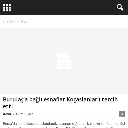
Ana Sayfa
Blog
Burulaş’a bağlı esnaflar Koçaslanlar’ı tercih
etti
devir
-
Ekim 5, 2023
0
Bursa’da toplu ulaşımda standardizasyonun sağlanıp, kalite ve konforun en üst