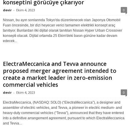
konseptini görücüye çıkarıyor
devir
-
Ekim 4, 2023
0
Nissan, bu ayın sonlarında Tokyo'da düzenlenecek olan Japonya Otomobil
Fuarı öncesinde, bir dizi heyecan verici tamamen elektrikli konsept araç
tanıtıyor. Bunlardan ilki dijital olarak tanıtılan Nissan Hyper Urban Crossover
konsepti olacak. Dijital ortamda 25 Ekim'deki basın gününe kadar devam
edecek...
ElectraMeccanica and Tevva announce
proposed merger agreement intended to
create a market leader in zero-emission
commercial vehicles
devir
-
Ekim 4, 2023
0
ElectraMeccanica, (NASDAQ: SOLO) (“ElectraMeccanica”), a designer and
assembler of electric vehicles, and Tevva, a pioneer in electric medium- and
heavy-duty commercial vehicles (“Tevva”), announced that they have entered
into a definitive arrangement agreement, pursuant to which ElectraMeccanica
and Tevva...