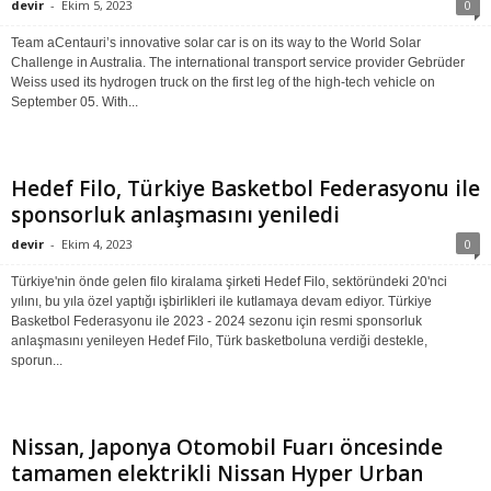
devir
-
Ekim 5, 2023
0
Team aCentauri’s innovative solar car is on its way to the World Solar
Challenge in Australia. The international transport service provider Gebrüder
Weiss used its hydrogen truck on the first leg of the high-tech vehicle on
September 05. With...
Hedef Filo, Türkiye Basketbol Federasyonu ile
sponsorluk anlaşmasını yeniledi
devir
-
Ekim 4, 2023
0
Türkiye'nin önde gelen filo kiralama şirketi Hedef Filo, sektöründeki 20'nci
yılını, bu yıla özel yaptığı işbirlikleri ile kutlamaya devam ediyor. Türkiye
Basketbol Federasyonu ile 2023 - 2024 sezonu için resmi sponsorluk
anlaşmasını yenileyen Hedef Filo, Türk basketboluna verdiği destekle,
sporun...
Nissan, Japonya Otomobil Fuarı öncesinde
tamamen elektrikli Nissan Hyper Urban