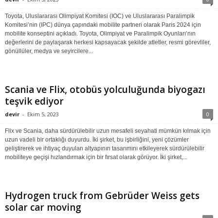
Toyota, Uluslararası Olimpiyat Komitesi (IOC) ve Uluslararası Paralimpik
Komitesi’nin (IPC) dünya çapındaki mobilite partneri olarak Paris 2024 için
mobilite konseptini açıkladı. Toyota, Olimpiyat ve Paralimpik Oyunları’nın
değerlerini de paylaşarak herkesi kapsayacak şekilde atletler, resmi görevliler,
gönüllüler, medya ve seyircilere...
Scania ve Flix, otobüs yolculuğunda biyogazı
teşvik ediyor
devir
-
Ekim 5, 2023
0
Flix ve Scania, daha sürdürülebilir uzun mesafeli seyahati mümkün kılmak için
uzun vadeli bir ortaklığı duyurdu. İki şirket, bu işbirliğini, yeni çözümler
geliştirerek ve ihtiyaç duyulan altyapının tasarımını etkileyerek sürdürülebilir
mobiliteye geçişi hızlandırmak için bir fırsat olarak görüyor. İki şirket,...
Hydrogen truck from Gebrüder Weiss gets
solar car moving