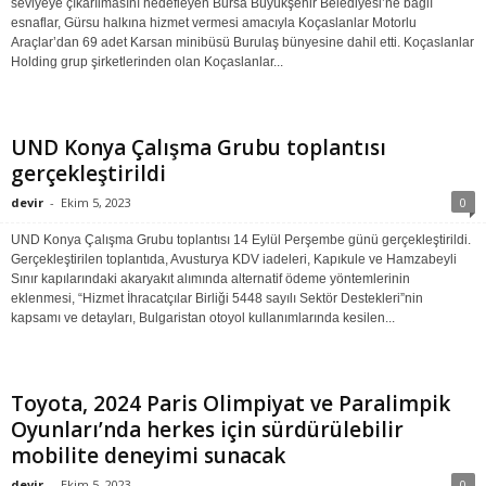
seviyeye çıkarılmasını hedefleyen Bursa Büyükşehir Belediyesi’ne bağlı
esnaflar, Gürsu halkına hizmet vermesi amacıyla Koçaslanlar Motorlu
Araçlar’dan 69 adet Karsan minibüsü Burulaş bünyesine dahil etti. Koçaslanlar
Holding grup şirketlerinden olan Koçaslanlar...
UND Konya Çalışma Grubu toplantısı
gerçekleştirildi
devir
-
Ekim 5, 2023
0
UND Konya Çalışma Grubu toplantısı 14 Eylül Perşembe günü gerçekleştirildi.
Gerçekleştirilen toplantıda, Avusturya KDV iadeleri, Kapıkule ve Hamzabeyli
Sınır kapılarındaki akaryakıt alımında alternatif ödeme yöntemlerinin
eklenmesi, “Hizmet İhracatçılar Birliği 5448 sayılı Sektör Destekleri”nin
kapsamı ve detayları, Bulgaristan otoyol kullanımlarında kesilen...
Toyota, 2024 Paris Olimpiyat ve Paralimpik
Oyunları’nda herkes için sürdürülebilir
mobilite deneyimi sunacak
devir
-
Ekim 5, 2023
0