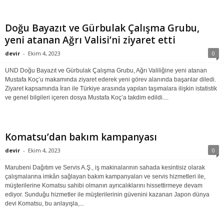
Doğu Bayazıt ve Gürbulak Çalışma Grubu,
yeni atanan Ağrı Valisi’ni ziyaret etti
devir
-
Ekim 4, 2023
0
UND Doğu Bayazıt ve Gürbulak Çalışma Grubu, Ağrı Valiliğine yeni atanan
Mustafa Koç’u makamında ziyaret ederek yeni görev alanında başarılar diledi.
Ziyaret kapsamında İran ile Türkiye arasında yapılan taşımalara ilişkin istatistik
ve genel bilgileri içeren dosya Mustafa Koç’a takdim edildi....
Komatsu’dan bakım kampanyası
devir
-
Ekim 4, 2023
0
Marubeni Dağıtım ve Servis A.Ş., iş makinalarının sahada kesintisiz olarak
çalışmalarına imkân sağlayan bakım kampanyaları ve servis hizmetleri ile,
müşterilerine Komatsu sahibi olmanın ayrıcalıklarını hissettirmeye devam
ediyor. Sunduğu hizmetler ile müşterilerinin güvenini kazanan Japon dünya
devi Komatsu, bu anlayışla,...