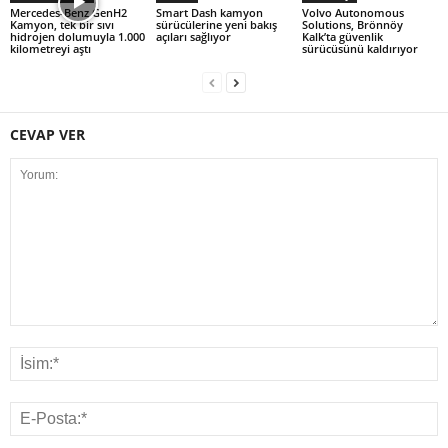
Mercedes-Benz GenH2
Smart Dash kamyon
Volvo Autonomous
Kamyon, tek bir sıvı
sürücülerine yeni bakış
Solutions, Brönnöy
hidrojen dolumuyla 1.000
açıları sağlıyor
Kalk’ta güvenlik
kilometreyi aştı
sürücüsünü kaldırıyor
CEVAP VER