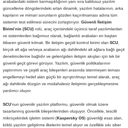
arabalardaki sistem karmaşıklığının yanı sıra kablosuz yazılım
güncelleme döngülerindeki artan dinamik, yazılım hatalarının, arka
kapıların ve mimari sorunların gözden kaçırılmaması adına tüm
sistemin test edilmesi sürecini zorlaştırıyor.
Güvenli İletişim
Birimi’nin (SCU)
rolü, araç içerisindeki üçüncü taraf yazılımlardan
ve sistemlerden bağımsız olarak, bağlantılı arabaları en baştan
itibaren güvenli kılmak. Bir iletişim geçidi kontrol birimi olan
SCU
,
birçok alt ağa ve/veya arabanın ağı dahilindeki alt ağlara bağlı geçit
denetimcilerine bağlıdır ve gelen/giden iletişim akışları için tek bir
güvenli geçit görevi görüyor. Yazılım, güvenlik politikalarının
yaptırımını ve çeşitli araç bileşenleri arasında istenmeyen teması
engellemeyi hedef alan güçlü bir ayrıştırılmayı temel alarak, araç
ağı dahilinde düzgün ve müdahalesiz iletişimin gerçekleşmesine
yardımcı oluyor.
SCU
’nun güvenilir yazılım platformu, güvenilir olmak üzere
tasarlanmış güvenlik bileşenlerinden oluşuyor. Öncelikle, tescilli
mikroçekirdek işletim sistemi (
Kaspersky OS
) güvenliği esas alan,
köklü yazılım geliştirme ilkelerini temel alıyor ve özellikle sıkı siber