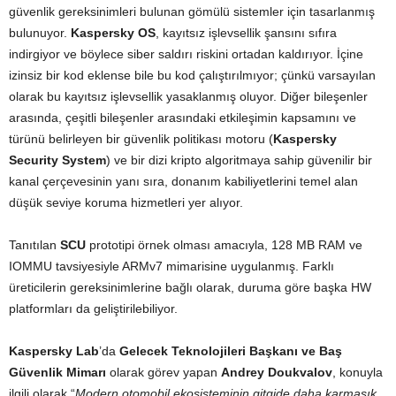
güvenlik gereksinimleri bulunan gömülü sistemler için tasarlanmış
bulunuyor.
Kaspersky OS
, kayıtsız işlevsellik şansını sıfıra
indirgiyor ve böylece siber saldırı riskini ortadan kaldırıyor. İçine
izinsiz bir kod eklense bile bu kod çalıştırılmıyor; çünkü varsayılan
olarak bu kayıtsız işlevsellik yasaklanmış oluyor. Diğer bileşenler
arasında, çeşitli bileşenler arasındaki etkileşimin kapsamını ve
türünü belirleyen bir güvenlik politikası motoru (
Kaspersky
Security System
) ve bir dizi kripto algoritmaya sahip güvenilir bir
kanal çerçevesinin yanı sıra, donanım kabiliyetlerini temel alan
düşük seviye koruma hizmetleri yer alıyor.
Tanıtılan
SCU
prototipi örnek olması amacıyla, 128 MB RAM ve
IOMMU tavsiyesiyle ARMv7 mimarisine uygulanmış. Farklı
üreticilerin gereksinimlerine bağlı olarak, duruma göre başka HW
platformları da geliştirilebiliyor.
Kaspersky Lab
’da
Gelecek Teknolojileri Başkanı ve Baş
Güvenlik Mimarı
olarak görev yapan
Andrey Doukvalov
, konuyla
ilgili olarak “
Modern otomobil ekosisteminin gitgide daha karmaşık