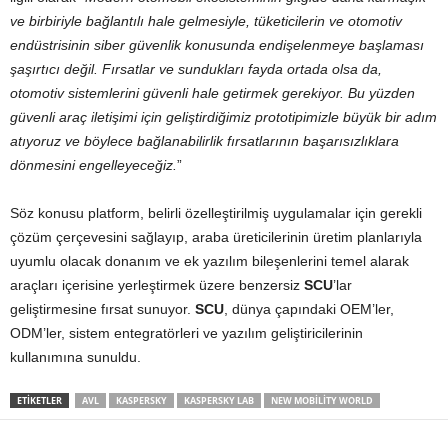
ve birbiriyle bağlantılı hale gelmesiyle, tüketicilerin ve otomotiv
endüstrisinin siber güvenlik konusunda endişelenmeye başlaması
şaşırtıcı değil. Fırsatlar ve sundukları fayda ortada olsa da,
otomotiv sistemlerini güvenli hale getirmek gerekiyor. Bu yüzden
güvenli araç iletişimi için geliştirdiğimiz prototipimizle büyük bir adım
atıyoruz ve böylece bağlanabilirlik fırsatlarının başarısızlıklara
dönmesini engelleyeceğiz.
”
Söz konusu platform, belirli özelleştirilmiş uygulamalar için gerekli
çözüm çerçevesini sağlayıp, araba üreticilerinin üretim planlarıyla
uyumlu olacak donanım ve ek yazılım bileşenlerini temel alarak
araçları içerisine yerleştirmek üzere benzersiz
SCU
’lar
geliştirmesine fırsat sunuyor.
SCU
, dünya çapındaki OEM’ler,
ODM’ler, sistem entegratörleri ve yazılım geliştiricilerinin
kullanımına sunuldu.
ETIKETLER
AVL
KASPERSKY
KASPERSKY LAB
NEW MOBILITY WORLD