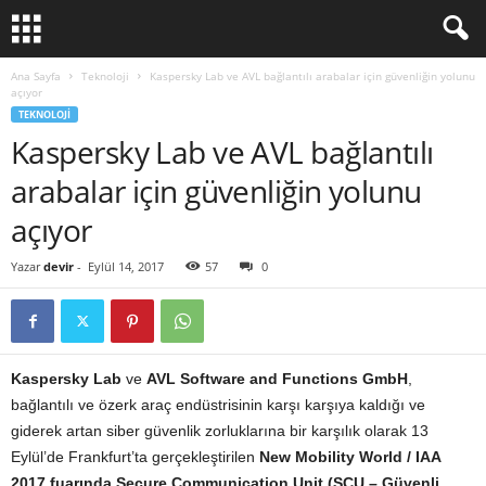
Ana Sayfa
Teknoloji
Kaspersky Lab ve AVL bağlantılı arabalar için güvenliğin yolunu
açıyor
TEKNOLOJI
Kaspersky Lab ve AVL bağlantılı
arabalar için güvenliğin yolunu
açıyor
Yazar
devir
-
Eylül 14, 2017
57
0
Kaspersky Lab
ve
AVL Software and Functions GmbH
,
bağlantılı ve özerk araç endüstrisinin karşı karşıya kaldığı ve
giderek artan siber güvenlik zorluklarına bir karşılık olarak 13
Eylül’de Frankfurt’ta gerçekleştirilen
New Mobility World / IAA
2017 fuarında
Secure Communication Unit (SCU – Güvenli