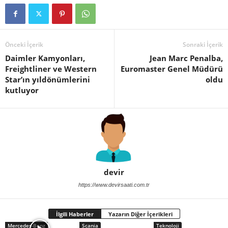
Önceki İçerik
Sonraki İçerik
Daimler Kamyonları,
Jean Marc Penalba,
Freightliner ve Western
Euromaster Genel Müdürü
Star’ın yıldönümlerini
oldu
kutluyor
devir
https://www.devirsaati.com.tr
İlgili Haberler
Yazarın Diğer İçerikleri
Mercedes-Benz
Scania
Teknoloji