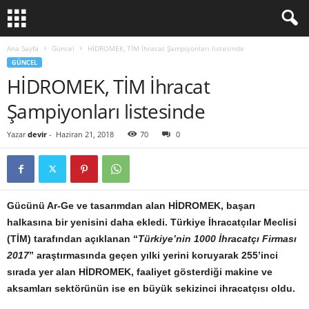
Ana Sayfa
Güncel
HİDROMEK, TİM İhracat Şampiyonları listesinde
GÜNCEL
HİDROMEK, TİM İhracat
Şampiyonları listesinde
Yazar
devir
-
Haziran 21, 2018
70
0
Gücünü Ar-Ge ve tasarımdan alan HİDROMEK, başarı
halkasına bir yenisini daha ekledi. Türkiye İhracatçılar Meclisi
(TİM) tarafından açıklanan “
Türkiye’nin 1000 İhracatçı Firması
2017
” araştırmasında geçen yılki yerini koruyarak 255’inci
sırada yer alan HİDROMEK, faaliyet gösterdiği makine ve
aksamları sektörünün ise en büyük sekizinci ihracatçısı oldu.