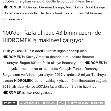
gücüyle öne çıkan ve aldığı ödüllerle bu gücünü tescilleyen
HİDROMEK
; If Design, German Design, Red Dot ve Good Design
gibi uluslararası ödüller de dahil olmak üzere toplam 14 tasarım
ödülüne sahip.
100’den fazla ülkede 43 binin üzerinde
HİDROMEK iş makinesi çalışıyor
Yıllık yaklaşık 10 bin adetlik üretim sığasınasahip olan
HİDROMEK
’in Kuzey Amerika dışında tüm kıtalara ihracatı
bulunuyor. Bugün 80’den fazla ülkeye ihracat yapan
HİDROMEK
’in
en büyük ihracat pazarları arasında Cezayir, Tunus, Romanya,
Bulgaristan ve Arjantin yer alıyor. 2017 yılında 1.2 milyar TL ciroya
ulaşan
HİDROMEK
, bunun yaklaşık yüzde 40’ını ihracattan sağladı.
2018 yılı itibariyle ise 100’den fazla ülkede 43 binin üzerinde
HİDROMEK
iş makinesi çalışıyor.
ETIKETLER
AHMET BOZKURT
HIDROMEK
TIM
TÜRKIYE IHRACATÇILAR MECLISI