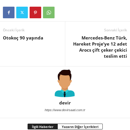
Önceki İçerik
Sonraki İçerik
Otokoç 90 yaşında
Mercedes-Benz Türk,
Hareket Proje’ye 12 adet
Arocs çift çeker çekici
teslim etti
devir
https://www.devirsaati.com.tr
İlgili Haberler
Yazarın Diğer İçerikleri