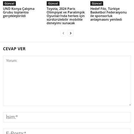
Güncel
Güncel
Güncel
UND Konya Çalışma
Toyota, 2024 Paris
Hedef Filo, Türkiye
Grubu toplantısı
Olimpiyat ve Paralimpik
Basketbol Federasyonu
gerçekleştirildi
Oyunları’nda herkes için
ile sponsorluk
sürdürülebilir mobilite
anlaşmasını yeniledi
deneyimi sunacak
CEVAP VER