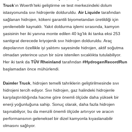
Truck
‘ın Woerth’teki geliştirme ve test merkezindeki dolum
istasyonunda sıvı hidrojenle dolduruldu.
Air Liquide
tarafından
sağlanan hidrojen, kökeni garantili biyometandan üretildiği için
yenilenebilir kaynaklı. Yakıt doldurma işlemi sırasında, kamyon
şasisinin her iki yanına monte edilen 40 kg’lık iki tanka eksi 253
santigrat derecede kriyojenik sıvı hidrojen dolduruldu. Araç
depolarının özellikle iyi yalıtımı sayesinde hidrojen, aktif soğutma
olmadan yeterince uzun bir süre istenilen sıcaklıkta tutulabiliyor.
Her iki tank da
TÜV Rheinland
tarafından
#HydrogenRecordRun
başlamadan önce mühürlendi.
Daimler Truck
, hidrojen temelli tahriklerin geliştirilmesinde sıvı
hidrojeni tercih ediyor. Sıvı hidrojen, gaz halindeki hidrojenle
karşılaştırıldığında hacme göre önemli ölçüde daha yüksek bir
enerji yoğunluğuna sahip. Sonuç olarak, daha fazla hidrojen
taşınabiliyor, bu da menzili önemli ölçüde artırıyor ve aracın
performansının geleneksel bir dizel kamyonla kıyaslanabilir
olmasını sağlıyor.