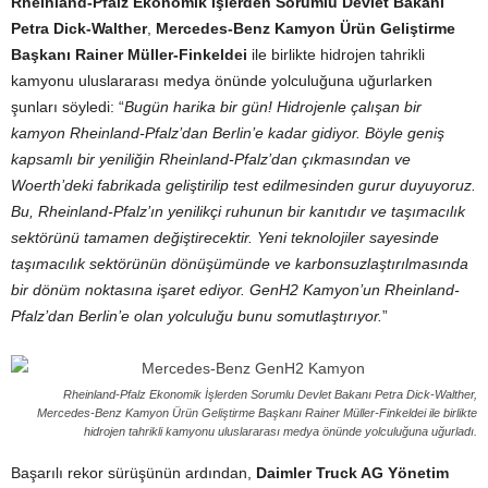
Rheinland-Pfalz Ekonomik İşlerden Sorumlu Devlet Bakanı
Petra Dick-Walther
,
Mercedes-Benz Kamyon Ürün Geliştirme
Başkanı Rainer Müller-Finkeldei
ile birlikte hidrojen tahrikli
kamyonu uluslararası medya önünde yolculuğuna uğurlarken
şunları söyledi: “
Bugün harika bir gün! Hidrojenle çalışan bir
kamyon Rheinland-Pfalz’dan Berlin’e kadar gidiyor. Böyle geniş
kapsamlı bir yeniliğin Rheinland-Pfalz’dan çıkmasından ve
Woerth’deki fabrikada geliştirilip test edilmesinden gurur duyuyoruz.
Bu, Rheinland-Pfalz’ın yenilikçi ruhunun bir kanıtıdır ve taşımacılık
sektörünü tamamen değiştirecektir. Yeni teknolojiler sayesinde
taşımacılık sektörünün dönüşümünde ve karbonsuzlaştırılmasında
bir dönüm noktasına işaret ediyor. GenH2 Kamyon’un Rheinland-
Pfalz’dan Berlin’e olan yolculuğu bunu somutlaştırıyor.
”
Rheinland-Pfalz Ekonomik İşlerden Sorumlu Devlet Bakanı Petra Dick-Walther,
Mercedes-Benz Kamyon Ürün Geliştirme Başkanı Rainer Müller-Finkeldei ile birlikte
hidrojen tahrikli kamyonu uluslararası medya önünde yolculuğuna uğurladı.
Başarılı rekor sürüşünün ardından,
Daimler Truck AG Yönetim