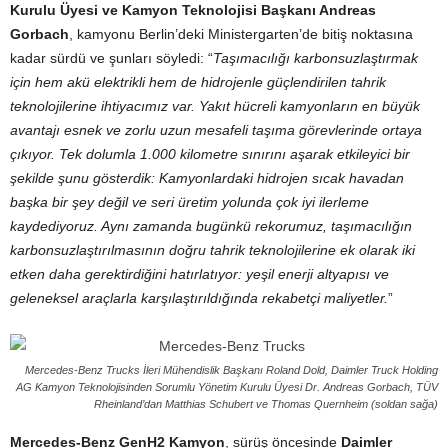
Kurulu Üyesi ve Kamyon Teknolojisi Başkanı Andreas
Gorbach
, kamyonu Berlin’deki Ministergarten’de bitiş noktasına
kadar sürdü ve şunları söyledi: “
Taşımacılığı karbonsuzlaştırmak
için hem akü elektrikli hem de hidrojenle güçlendirilen tahrik
teknolojilerine ihtiyacımız var. Yakıt hücreli kamyonların en büyük
avantajı esnek ve zorlu uzun mesafeli taşıma görevlerinde ortaya
çıkıyor. Tek dolumla 1.000 kilometre sınırını aşarak etkileyici bir
şekilde şunu gösterdik: Kamyonlardaki hidrojen sıcak havadan
başka bir şey değil ve seri üretim yolunda çok iyi ilerleme
kaydediyoruz. Aynı zamanda bugünkü rekorumuz, taşımacılığın
karbonsuzlaştırılmasının doğru tahrik teknolojilerine ek olarak iki
etken daha gerektirdiğini hatırlatıyor: yeşil enerji altyapısı ve
geleneksel araçlarla karşılaştırıldığında rekabetçi maliyetler.
”
Mercedes-Benz Trucks İleri Mühendislik Başkanı Roland Dold, Daimler Truck Holding
AG Kamyon Teknolojisinden Sorumlu Yönetim Kurulu Üyesi Dr. Andreas Gorbach, TÜV
Rheinland’dan Matthias Schubert ve Thomas Quernheim (soldan sağa)
Mercedes-Benz GenH2 Kamyon
, sürüş öncesinde
Daimler