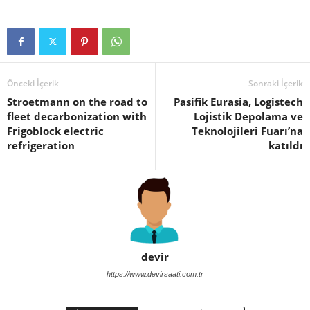
Önceki İçerik
Sonraki İçerik
Stroetmann on the road to
Pasifik Eurasia, Logistech
fleet decarbonization with
Lojistik Depolama ve
Frigoblock electric
Teknolojileri Fuarı’na
refrigeration
katıldı
devir
https://www.devirsaati.com.tr