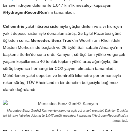
bir sıvı hidrojen dolumu ile 1.047 km’lik mesafeyi kapsayan
#HydrogenRecordRun
‘ını tamamladı.
Cellcentric
yakıt hücresi sistemiyle güçlendirilen ve sıvı hidrojen
yakıt deposu sistemiyle donatılan sürüş, 25 Eylül Pazartesi günü
öğleden sonra
Mercedes-Benz Truck
‘ın Woerth am Rhein’deki
Müşteri Merkezi’nde başladı ve 26 Eylül Salı sabahı Almanya’nın
başkenti Berlin’de sona erdi. Kamyon, sürüşü tam yükte ve gerçek
yaşam koşullarında 40 tonluk toplam yüklü araç ağırlığıyla, tüm
sürüş boyunca herhangi bir CO2 yayımı olmadan tamamladı.
Mühürlenen yakıt depoları ve kontrollü kilometre performansıyla
rekor sürüş, TÜV Rheinland’ın bir denetim belgesiyle bağımsız
olarak doğrulandı.
Mercedes-Benz GenH2 Kamyon’un kamuya açık yol onaylı prototipi, Daimler Truck’ın
tek bir sıvı hidrojen dolumu ile 1.047 km’lik mesafeyi kapsayan #HydrogenRecordRun’ını
tamamladı.