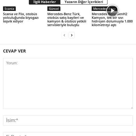
İlgili Haberler
Yazarın Diğer İçerikleri
Scania
Güncel
Mercedes-Benz
Scania ve Flix, otobüs
Mercedes-Benz Türk,
Mercedes-Benz GenH2
yolculuğunda biyogazı
otobüs satış bayileri ve
Kamyon, tek bir sıvı
teşvik ediyor
kamyon & otobüs yetkili
hidrojen dolumuyla 1.000
servisleriyle buluştu
kilometreyi aştı
CEVAP VER