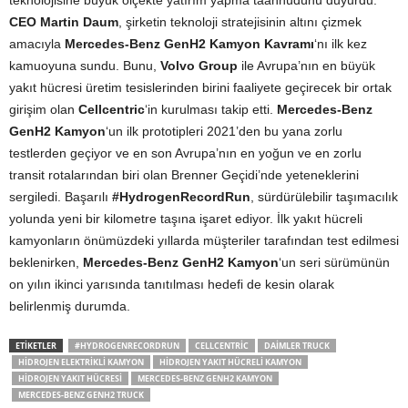
teknolojisine büyük ölçekte yatırım yapma taahhüdünü duyurdu.
CEO Martin Daum
, şirketin teknoloji stratejisinin altını çizmek
amacıyla
Mercedes-Benz GenH2 Kamyon Kavramı
‘nı ilk kez
kamuoyuna sundu. Bunu,
Volvo Group
ile Avrupa’nın en büyük
yakıt hücresi üretim tesislerinden birini faaliyete geçirecek bir ortak
girişim olan
Cellcentric
‘in kurulması takip etti.
Mercedes-Benz
GenH2 Kamyon
‘un ilk prototipleri 2021’den bu yana zorlu
testlerden geçiyor ve en son Avrupa’nın en yoğun ve en zorlu
transit rotalarından biri olan Brenner Geçidi’nde yeteneklerini
sergiledi. Başarılı
#HydrogenRecordRun
, sürdürülebilir taşımacılık
yolunda yeni bir kilometre taşına işaret ediyor. İlk yakıt hücreli
kamyonların önümüzdeki yıllarda müşteriler tarafından test edilmesi
beklenirken,
Mercedes-Benz GenH2 Kamyon
‘un seri sürümünün
on yılın ikinci yarısında tanıtılması hedefi de kesin olarak
belirlenmiş durumda.​
ETIKETLER
#HYDROGENRECORDRUN
CELLCENTRIC
DAIMLER TRUCK
HIDROJEN ELEKTRIKLI KAMYON
HIDROJEN YAKIT HÜCRELI KAMYON
HIDROJEN YAKIT HÜCRESI
MERCEDES-BENZ GENH2 KAMYON
MERCEDES-BENZ GENH2 TRUCK