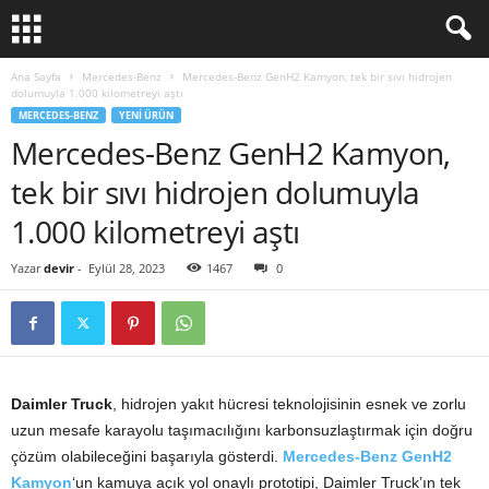
Ana Sayfa
Mercedes-Benz
Mercedes-Benz GenH2 Kamyon, tek bir sıvı hidrojen
dolumuyla 1.000 kilometreyi aştı
MERCEDES-BENZ
YENI ÜRÜN
Mercedes-Benz GenH2 Kamyon,
tek bir sıvı hidrojen dolumuyla
1.000 kilometreyi aştı
Yazar
devir
-
Eylül 28, 2023
1467
0
Daimler Truck
, hidrojen yakıt hücresi teknolojisinin esnek ve zorlu
uzun mesafe karayolu taşımacılığını karbonsuzlaştırmak için doğru
çözüm olabileceğini başarıyla gösterdi.
Mercedes-Benz GenH2
Kamyon
‘un kamuya açık yol onaylı prototipi, Daimler Truck’ın tek