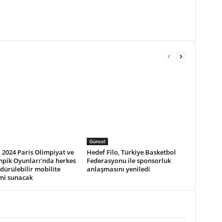
Güncel
 2024 Paris Olimpiyat ve
Hedef Filo, Türkiye Basketbol
mpik Oyunları’nda herkes
Federasyonu ile sponsorluk
rdürülebilir mobilite
anlaşmasını yeniledi
mi sunacak