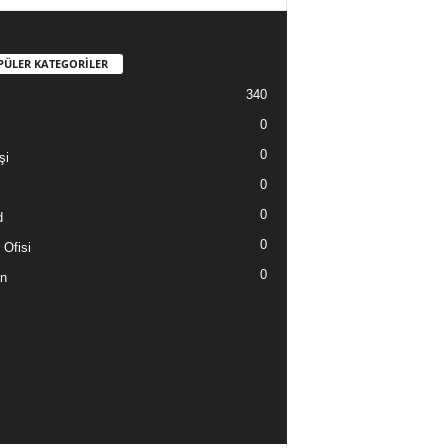
PÜLER KATEGORİLER
340
0
0
şi
0
0
d
0
 Ofisi
0
n