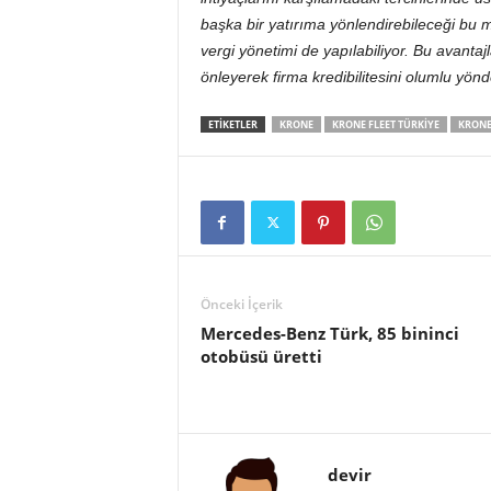
başka bir yatırıma yönlendirebileceği bu 
vergi yönetimi de yapılabiliyor. Bu avantajl
önleyerek firma kredibilitesini olumlu yönde
ETIKETLER
KRONE
KRONE FLEET TÜRKIYE
KRONE
Önceki İçerik
Mercedes-Benz Türk, 85 bininci
otobüsü üretti
devir