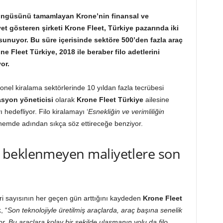
döngüsünü tamamlayan Krone’nin finansal ve
et gösteren şirketi Krone Fleet, Türkiye pazarında iki
i sunuyor. Bu süre içerisinde sektöre 500’den fazla araç
 Fleet Türkiye, 2018 ile beraber filo adetlerini
or.
onel kiralama sektörlerinde 10 yıldan fazla tecrübesi
asyon yöneticisi
olarak
Krone Fleet Türkiye
ailesine
 hedefliyor. Filo kiralamayı ‘
Esnekliğin ve verimliliğin
dönemde adından sıkça söz ettireceğe benziyor.
 beklenmeyen maliyetlere son
ri sayısının her geçen gün arttığını kaydeden
Krone Fleet
k
, “
Son teknolojiyle üretilmiş araçlarda, araç başına senelik
r. Bu araçlara kolay bir şekilde ulaşmanın yolu da filo