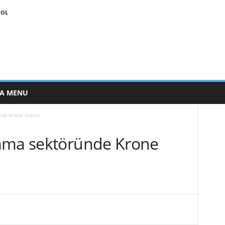
 OL
E A MENU
nde Krone imzası
lama sektöründe Krone