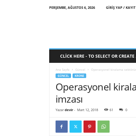
PERŞEMBE, AĞUSTOS 6, 2026
GIRIŞ YAP / KAYIT
CLICK HERE - TO SELECT OR CREAT
Ana Sayfa
Güncel
Operasyonel kiralama sektörü
GÜNCEL
KRONE
Operasyonel kira
imzası
Yazar
devir
-
Mart 12, 2018
61
0