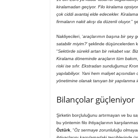
kiralamadan geçiyor. Filo kiralama opsiyo
çok ciddi avantaj elde edecekler. Kiralama 
firmaların nakit akışı da düzenli oluyor.
” ş
Nakliyecileri, ‘
araçlarımın başına bir şey ge
satabilir miyim?
’ şeklinde düşüncelerden 
“
Sektörde sürekli artan bir rekabet var. B
Kiralama döneminde araçların tüm bakım, si
riski ise sıfır. Ekstradan sunduğumuz Krone
yapılabiliyor. Yani hem maliyet açısından c
yönetimine olanak tanıyan bir yapılanma iç
Bilançolar güçleniyor
Şirketin borçluluğunu artırmayan ve bu sa
bu yöntemin filo ihtiyaçlarının karşılanmas
Öztürk
, “
Öz sermaye zorunluluğu olmayan f
ihtiyaçlarını karşılamadaki tercihlerinde üst 