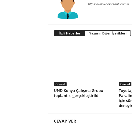
https://www.devirsaati.com.tr
İlgili Haberler
Yazarın Diğer İçerikleri
Güncel
Güncel
UND Konya Çalışma Grubu
Toyota,
toplantısı gerçekleştirildi
Parali
için sü
deneyi
CEVAP VER