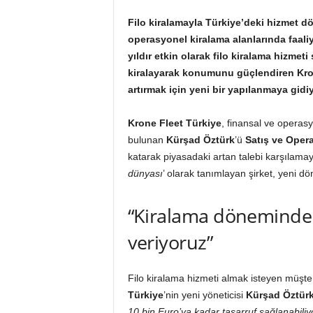
Filo kiralamayla Türkiye’deki hizmet 
operasyonel kiralama alanlarında faaliy
yıldır etkin olarak filo kiralama hizmet
kiralayarak konumunu güçlendiren Krone
artırmak için yeni bir yapılanmaya gidiy
Krone Fleet Türkiye
, finansal ve operasy
bulunan
Kürşad Öztürk
’ü
Satış ve Oper
katarak piyasadaki artan talebi karşılamayı
dünyası
’ olarak tanımlayan şirket, yeni 
“Kiralama döneminde
veriyoruz”
Filo kiralama hizmeti almak isteyen müşte
Türkiye
’nin yeni yöneticisi
Kürşad Öztür
10 bin Euro’ya kadar tasarruf sağlanabiliyo