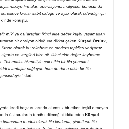
nuyla nakliye firmaları operasyonel maliyetler konusunda
süresince kiralar sabit olduğu ve aylık olarak ödendiği için
eklinde konuştu.
lir mi?’
ya da ‘
araçları ikinci elde değer kaybı yaşamadan
kurtaran bir opsiyon olduğuna dikkat çeken
Kürşad Öztürk
,
iz Krone olarak bu rekabete en modern tepkileri veriyoruz.
gorta ve vergileri bize ait. İkinci elde değer kaybetme
 Telematics hizmetiyle çok etkin bir filo yönetimi
iddi avantajlar sağlayan hem de daha etkin bir filo
erisindeyiz.
” dedi.
yede kredi başvurularında olumsuz bir etken teşkil etmeyen
ında üst sıralarda tercih edileceğini iddia eden
Kürşad
inansman modeli olarak filo kiralama, şirketlerin filo
sıralarda yer bulabilir. Satın alma maliyetlerini iş ile ilgili