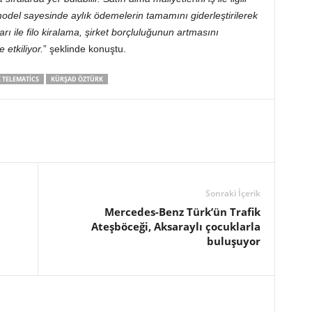
model sayesinde aylık ödemelerin tamamını giderleştirilerek
arı ile filo kiralama, şirket borçluluğunun artmasını
 etkiliyor.
” şeklinde konuştu.
 TELEMATICS
KÜRŞAD ÖZTÜRK
Sonraki İçerik
Mercedes-Benz Türk’ün Trafik
Ateşböceği, Aksaraylı çocuklarla
buluşuyor