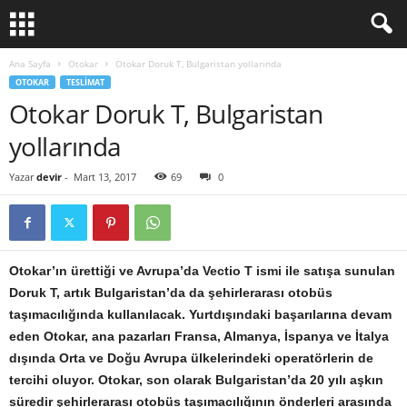
Ana Sayfa
Otokar
Otokar Doruk T, Bulgaristan yollarında
OTOKAR
TESLIMAT
Otokar Doruk T, Bulgaristan
yollarında
Yazar
devir
-
Mart 13, 2017
69
0
Otokar’ın ürettiği ve Avrupa’da Vectio T ismi ile satışa sunulan
Doruk T, artık Bulgaristan’da da şehirlerarası otobüs
taşımacılığında kullanılacak. Yurtdışındaki başarılarına devam
eden Otokar, ana pazarları Fransa, Almanya, İspanya ve İtalya
dışında Orta ve Doğu Avrupa ülkelerindeki operatörlerin de
tercihi oluyor. Otokar, son olarak Bulgaristan’da 20 yılı aşkın
süredir şehirlerarası otobüs taşımacılığının önderleri arasında