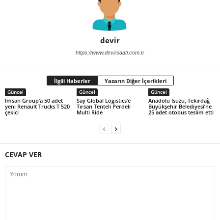
devir
https://www.devirsaati.com.tr
İlgili Haberler
Yazarın Diğer İçerikleri
Güncel
Güncel
Güncel
İmsan Group’a 50 adet
Say Global Logistics’e
Anadolu Isuzu, Tekirdağ
yeni Renault Trucks T 520
Tırsan Tenteli Perdeli
Büyükşehir Belediyesi’ne
çekici
Multi Ride
25 adet otobüs teslim etti
CEVAP VER