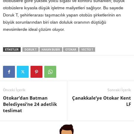
otobüslere göre yüksek yolcu sığası ve konforu sunarken; büyük
otobüslere kıyasla düşük işletme maliyetleri sağlıyor. Bu sayede
Doruk T, şehirlerarası taşımacılık yapan otobüs şirketlerinin en
büyük sorunlarından biri olan doluluk oranının düştüğü
mevsimlerde ideal çözüm oluyor.
ETIKETLER
DORUK T
HAKAN BUBIK
OTOKAR
VECTIO T
Önceki İçerik
Sonraki İçerik
Otokar’dan Batman
Çanakkale’ye Otokar Kent
Belediyesi’ne 24 adetlik
LF
teslimat