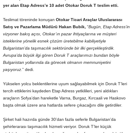
yer alan Etap Adress’e 10 adet Otokar Doruk T teslim etti.
Teslimat töreninde konuşan
Otokar Ticari Araçlar Uluslararası
Satış ve Pazarlama Müdürü Hakan Bubik,
“
Bugün, Etap Adress’in
vizyoner bakış açısı, Otokar’ın pazar ihtiyaçlarına ve müşteri
isteklerine yönelik esnek çözüm üretebilme kabiliyetiyle
Bulgaristan’da taşımacılık sektöründe bir ilki gerçekleştirdik.
Avrupa’da büyük ilgi gören Doruk T araçlarımızı bundan böyle
Bulgaristan yollarında da görecek olmanın memnuniyetini
yaşıyoruz.
” dedi.
Yükselen yolcu beklentilerine uyum sağlayabilmek için Doruk T’leri
tercih ettiklerini kaydeden Etap Adress yetkilileri, yeni aldıkları
araçların Sofya’dan hareketle Varna, Burgaz, Kırcaali ve Haskovo
başta olmak üzere ana hatlarda sefere çıkacağını dile getirdiler.
Şirket hali hazırda günde 30’dan fazla seferle Bulgaristan’da
şehirlerarası taşımacılık hizmeti veriyor. Doruk T’ler küçük