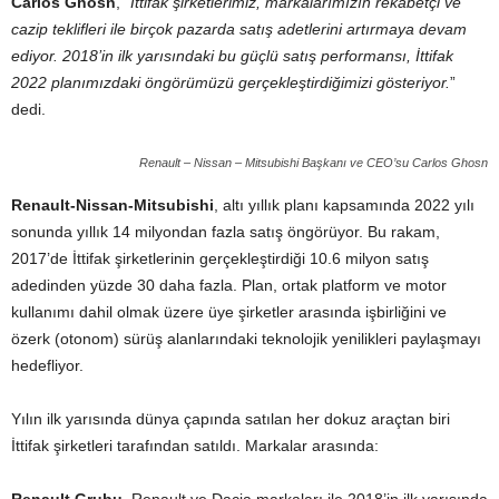
Carlos Ghosn
, “
İttifak şirketlerimiz, markalarımızın rekabetçi ve
cazip teklifleri ile birçok pazarda satış adetlerini artırmaya devam
ediyor. 2018’in ilk yarısındaki bu güçlü satış performansı, İttifak
2022 planımızdaki öngörümüzü gerçekleştirdiğimizi gösteriyor.
”
dedi.
Renault – Nissan – Mitsubishi Başkanı ve CEO’su Carlos Ghosn
Renault-Nissan-Mitsubishi
, altı yıllık planı kapsamında 2022 yılı
sonunda yıllık 14 milyondan fazla satış öngörüyor. Bu rakam,
2017’de İttifak şirketlerinin gerçekleştirdiği 10.6 milyon satış
adedinden yüzde 30 daha fazla. Plan, ortak platform ve motor
kullanımı dahil olmak üzere üye şirketler arasında işbirliğini ve
özerk (otonom) sürüş alanlarındaki teknolojik yenilikleri paylaşmayı
hedefliyor.
Yılın ilk yarısında dünya çapında satılan her dokuz araçtan biri
İttifak şirketleri tarafından satıldı. Markalar arasında: