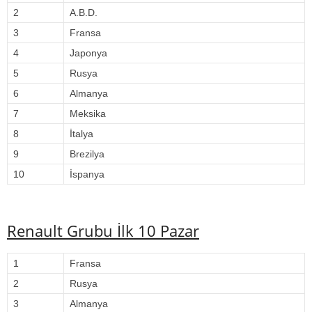
2
A.B.D.
3
Fransa
4
Japonya
5
Rusya
6
Almanya
7
Meksika
8
İtalya
9
Brezilya
10
İspanya
Renault Grubu İlk 10 Pazar
1
Fransa
2
Rusya
3
Almanya