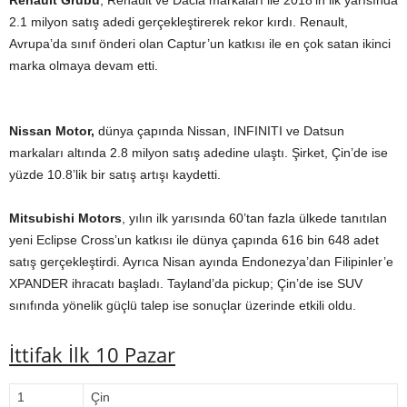
Renault Grubu
, Renault ve Dacia markaları ile 2018’in ilk yarısında
2.1 milyon satış adedi gerçekleştirerek rekor kırdı. Renault,
Avrupa’da sınıf önderi olan Captur’un katkısı ile en çok satan ikinci
marka olmaya devam etti.
Nissan Motor,
dünya çapında Nissan, INFINITI ve Datsun
markaları altında 2.8 milyon satış adedine ulaştı. Şirket, Çin’de ise
yüzde 10.8’lik bir satış artışı kaydetti.
Mitsubishi Motors
, yılın ilk yarısında 60’tan fazla ülkede tanıtılan
yeni Eclipse Cross’un katkısı ile dünya çapında 616 bin 648 adet
satış gerçekleştirdi. Ayrıca Nisan ayında Endonezya’dan Filipinler’e
XPANDER ihracatı başladı. Tayland’da pickup; Çin’de ise SUV
sınıfında yönelik güçlü talep ise sonuçlar üzerinde etkili oldu.
İttifak İlk 10 Pazar
1
Çin