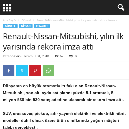
Ana Sayfa
Güncel
Renault-Nissan-Mitsubishi, yılın ilk yarısında rekora imza attı
GÜNCEL
NISSAN
RENAULT
Renault-Nissan-Mitsubishi, yılın ilk
yarısında rekora imza attı
Yazar
devir
-
Temmuz 31, 2018
67
0
Dünyanın en büyük otomotiv ittifakı olan Renault-Nissan-
Mitsubishi, son altı ayda satışlarını yüzde 5.1 artırarak, 5
milyon 538 bin 530 satış adedine ulaşarak bir rekora imza attı.
SUV, crossover, pickup, sıfır yayımlı elektrikli ve elektrikli hibrit
modeller dahil olmak üzere ürün sınıflarında yoğun müşteri
talebi gerçekleşti.