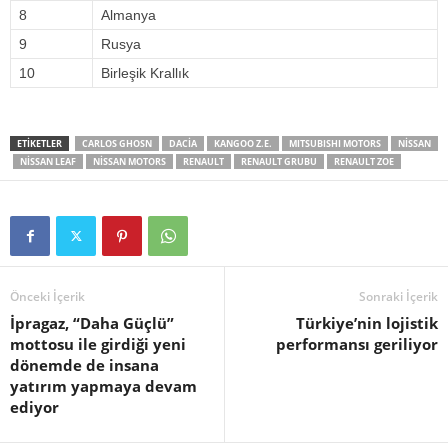
8
Almanya
9
Rusya
10
Birleşik Krallık
ETIKETLER
CARLOS GHOSN
DACIA
KANGOO Z.E.
MITSUBISHI MOTORS
NISSAN
NISSAN LEAF
NISSAN MOTORS
RENAULT
RENAULT GRUBU
RENAULT ZOE
Önceki İçerik
Sonraki İçerik
İpragaz, “Daha Güçlü”
Türkiye’nin lojistik
mottosu ile girdiği yeni
performansı geriliyor
dönemde de insana
yatırım yapmaya devam
ediyor