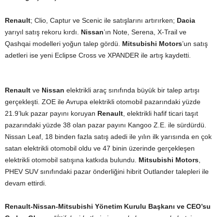
Renault
; Clio, Captur ve Scenic ile satışlarını artırırken;
Dacia
yarıyıl satış rekoru kırdı.
Nissan
’ın Note, Serena, X-Trail ve
Qashqai modelleri yoğun talep gördü.
Mitsubishi Motors
’un satış
adetleri ise yeni Eclipse Cross ve XPANDER ile artış kaydetti.
Renault
ve
Nissan
elektrikli araç sınıfında büyük bir talep artışı
gerçekleşti. ZOE ile Avrupa elektrikli otomobil pazarındaki yüzde
21.9’luk pazar payını koruyan
Renault
, elektrikli hafif ticari taşıt
pazarındaki yüzde 38 olan pazar payını Kangoo Z.E. ile sürdürdü.
Nissan Leaf, 18 binden fazla satış adedi ile yılın ilk yarısında en çok
satan elektrikli otomobil oldu ve 47 binin üzerinde gerçekleşen
elektrikli otomobil satışına katkıda bulundu.
Mitsubishi Motors
,
PHEV SUV sınıfındaki pazar önderliğini hibrit Outlander talepleri ile
devam ettirdi.
Renault-Nissan-Mitsubishi Yönetim Kurulu Başkanı ve CEO’su