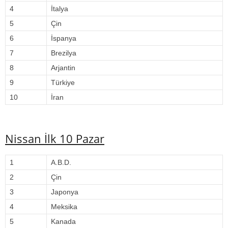
4
İtalya
5
Çin
6
İspanya
7
Brezilya
8
Arjantin
9
Türkiye
10
İran
Nissan İlk 10 Pazar
1
A.B.D.
2
Çin
3
Japonya
4
Meksika
5
Kanada