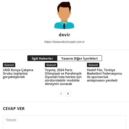
devir
https://www.devirsaati.com.tr
İlgili Haberler
Yazarın Diğer İçerikleri
Güncel
Güncel
Güncel
UND Konya Çalışma
Toyota, 2024 Paris
Hedef Filo, Türkiye
Grubu toplantısı
Olimpiyat ve Paralimpik
Basketbol Federasyonu
gerçekleştirildi
Oyunları’nda herkes için
ile sponsorluk
sürdürülebilir mobilite
anlaşmasını yeniledi
deneyimi sunacak
CEVAP VER