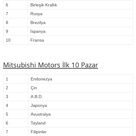
6
Birleşik Krallık
7
Rusya
8
Brezilya
9
İspanya
10
Fransa
Mitsubishi Motors İlk 10 Pazar
1
Endonezya
2
Çin
3
A.B.D.
4
Japonya
5
Avustralya
6
Tayland
7
Filipinler