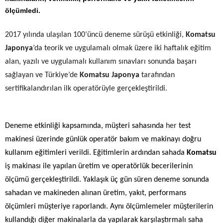
ölçümledi.
2017 yılında ulaşılan 100
‘üncü
de
neme sürüşü etkinliği
,
Komatsu
Japonya
’da teorik ve
uygulamalı
olmak üzere
iki
haftalık eğitim
alan, yazılı
ve uygulamalı
kullanım sınavları sonunda başarı
sağlayan ve Türkiye’de
Komatsu Japonya
tarafından
sertifikalandırılan ilk operatörüyle gerçekleştirildi.
Deneme etkinliği
kapsamında, müşteri sahasında
her
test
makinesi üzerinde günlük operatör bakım ve makinayı doğru
kullanım eğitimleri verildi.
Eğitimlerin ardından sahada
Komatsu
iş makinası ile yapılan üretim ve operatörlük becerilerinin
ölçümü gerçekleştirildi. Yaklaşık
üç
gün süren
de
neme
sonunda
sahadan ve makineden alınan üretim,
yakıt, performans
ölçümleri müşteriye raporlandı. Aynı ölçümlemeler müşterilerin
kullandığı diğer makinalarla da yapılarak karşılaştırmalı saha