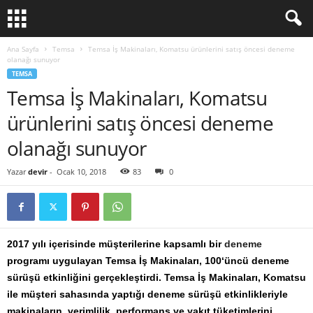
Ana Sayfa
Temsa
Temsa İş Makinaları, Komatsu ürünlerini satış öncesi deneme
olanağı sunuyor
TEMSA
Temsa İş Makinaları, Komatsu
ürünlerini satış öncesi deneme
olanağı sunuyor
Yazar
devir
-
Ocak 10, 2018
83
0
2017 yılı içerisinde müşterilerine kapsamlı bir
de
neme
programı uygulayan
Temsa İş Makinaları
, 100
‘üncü
de
neme
sürüşü etkinliğini
gerçekleştirdi.
Temsa İş Makinaları
,
Komatsu
ile müşteri sahasında yaptığı
deneme sürüşü etkinlikleriyle
makin
aların
, verimlilik, performans ve yakıt tüketimlerini