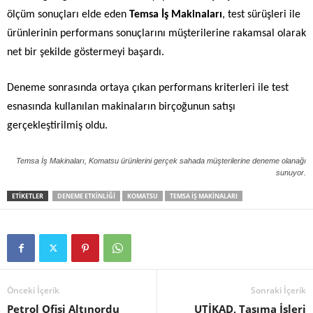
ölçüm sonuçları elde eden
Temsa İş Makinaları
, test sürüşleri ile
ürünlerinin performans sonuçlarını müşterilerine rakamsal olarak
net bir şekilde göstermeyi başardı.
De
neme
sonrasında ortaya çıkan performans kriterleri ile
test
esnasında kullanılan makin
aların
birçoğunun satışı
gerçekleştirilmiş oldu.
Temsa İş Makinaları, Komatsu ürünlerini gerçek sahada müşterilerine deneme olanağı
sunuyor.
ETIKETLER
DENEME ETKINLIĞI
KOMATSU
TEMSA IŞ MAKINALARI
Önceki İçerik
Sonraki İçerik
Petrol Ofisi Altınordu
UTİKAD, Taşıma İşleri