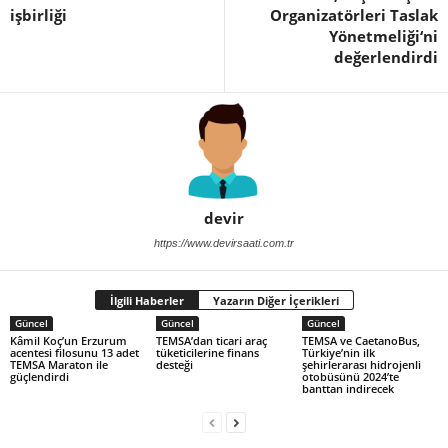
işbirliği
Organizatörleri Taslak
Yönetmeliği‘ni
değerlendirdi
devir
https://www.devirsaati.com.tr
İlgili Haberler
Yazarın Diğer İçerikleri
Güncel
Güncel
Güncel
Kâmil Koç’un Erzurum
TEMSA’dan ticari araç
TEMSA ve CaetanoBus,
acentesi filosunu 13 adet
tüketicilerine finans
Türkiye’nin ilk
TEMSA Maraton ile
desteği
şehirlerarası hidrojenli
güçlendirdi
otobüsünü 2024’te
banttan indirecek