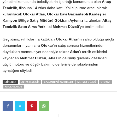
yönetimi konusunda belediyelerin iş ortağı konumunda olan
Altaş
Temizlik
, filosuna 14 Atlas daha kattı. Yol süpürme aracı olarak
kullanılacak
Otokar Atlas
,
Otokar
bayi
Gaziantepli Kardeşler
Kamyon Bölge Satış Müdürü
Gökhan Aytemiz
tarafından
Altaş
Temizlik Satın Alma Yetkilisi
Mehmet Düzcü
‘ye teslim edildi.
Geçtiğimiz yıl filolarına kattıkları
Otokar Atlas
‘ın sahip olduğu güçlü
donanımların yanı sıra
Otokar
’ın satış sonrası hizmetlerinden
duydukları memnuniyet nedeniyle tekrar
Atlas
‘ı tercih ettiklerini
kaydeden
Mehmet Düzcü
,
Atlas
‘ın gelişmiş güvenlik özellikleri,
güçlü motoru ve düşük bakım giderleriyle de rakiplerinden
ayrıştığını söyledi.
ETIKETLER
ALTAŞ TEMIZLIK
GAZIANTEPLI KARDEŞLER
MEHMET DÜZCÜ
OTOKAR
OTOKAR ATLAS