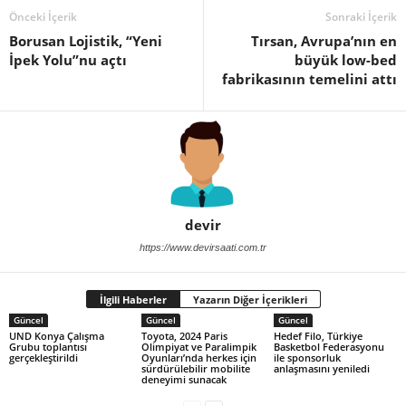
Önceki İçerik
Sonraki İçerik
Borusan Lojistik, “Yeni
Tırsan, Avrupa’nın en
İpek Yolu”nu açtı
büyük low-bed
fabrikasının temelini attı
devir
https://www.devirsaati.com.tr
İlgili Haberler
Yazarın Diğer İçerikleri
Güncel
Güncel
Güncel
UND Konya Çalışma
Toyota, 2024 Paris
Hedef Filo, Türkiye
Grubu toplantısı
Olimpiyat ve Paralimpik
Basketbol Federasyonu
gerçekleştirildi
Oyunları’nda herkes için
ile sponsorluk
sürdürülebilir mobilite
anlaşmasını yeniledi
deneyimi sunacak