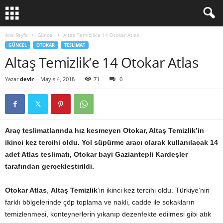
Ana Sayfa
Güncel
Altaş Temizlik’e 14 Otokar Atlas
GÜNCEL
OTOKAR
TESLIMAT
Altaş Temizlik’e 14 Otokar Atlas
Yazar
devir
-
Mayıs 4, 2018
71
0
Araç teslimatlarında hız kesmeyen Otokar, Altaş Temizlik’in
ikinci kez tercihi oldu. Yol süpürme aracı olarak kullanılacak 14
adet Atlas teslimatı, Otokar bayi Gaziantepli Kardeşler
tarafından gerçekleştirildi.
Otokar Atlas
,
Altaş Temizlik
’in ikinci kez tercihi oldu. Türkiye’nin
farklı bölgelerinde çöp toplama ve nakli, cadde ile sokakların
temizlenmesi, konteynerlerin yıkanıp dezenfekte edilmesi gibi atık