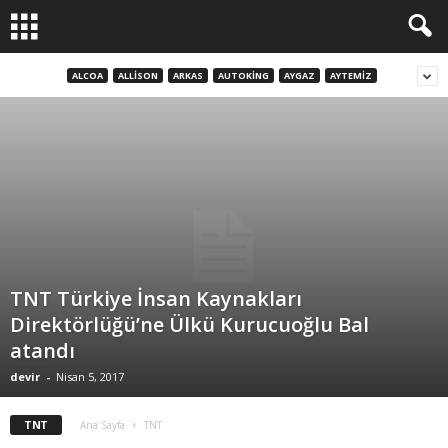
ALCOA
ALLISON
ARKAS
AUTOKING
AYGAZ
AYTEMIZ
TNT Türkiye İnsan Kaynakları
Direktörlüğü’ne Ülkü Kurucuoğlu Bal
atandı
devir
-
Nisan 5, 2017
TNT
Ana Sayfa
TNT