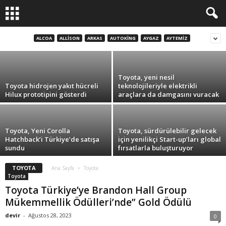
Oyunları’nda herkes için sürdürülebilir
mobilite deneyimi sunacak
ALCOA
ALLISON
ARKAS
AUTOKING
AYGAZ
AYTEMIZ
devir
-
Ekim 5, 2023
Toyota, yeni nesil
Toyota hidrojen yakıt hücreli
teknolojileriyle elektrikli
Hilux prototipini gösterdi
araçlara da damgasını vuracak
Toyota, Yeni Corolla
Toyota, sürdürülebilir gelecek
Hatchback’i Türkiye’de satışa
için yenilikçi Start-up’ları global
sundu
fırsatlarla buluşturuyor
TOYOTA
Ana Sayfa
Toyota
Toyota
Toyota Türkiye’ye Brandon Hall Group
Mükemmellik Ödülleri’nde” Gold Ödülü
devir
-
Ağustos 28, 2023
0