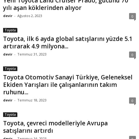
Yeni Toyota Land Cruiser Prado, gücünü 70
yılı aşan köklerinden alıyor
devir
-
Ağustos 2, 2023
0
Toyota
Toyota, ilk 6 ayda global satışlarını yüzde 5.1
artırarak 4.9 milyona...
devir
-
Temmuz 31, 2023
0
Toyota
Toyota Otomotiv Sanayi Türkiye, Geleneksel
Ekiden Yarışları ile çalışanlarının takım
ruhunu...
devir
-
Temmuz 18, 2023
0
Toyota
Toyota, çevreci modelleriyle Avrupa
satışlarını artırdı
devir
-
Temmuz 16, 2023