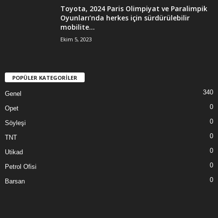
Toyota, 2024 Paris Olimpiyat ve Paralimpik
Oyunları’nda herkes için sürdürülebilir
mobilite...
Ekim 5, 2023
POPÜLER KATEGORİLER
340
Genel
0
Opet
0
Söyleşi
0
TNT
0
Utikad
0
Petrol Ofisi
0
Barsan