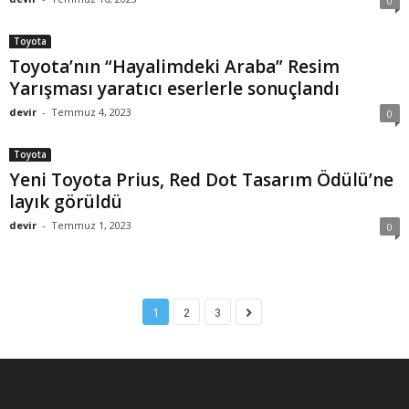
0
Toyota
Toyota’nın “Hayalimdeki Araba” Resim
Yarışması yaratıcı eserlerle sonuçlandı
devir
-
Temmuz 4, 2023
0
Toyota
Yeni Toyota Prius, Red Dot Tasarım Ödülü’ne
layık görüldü
devir
-
Temmuz 1, 2023
0
1
2
3