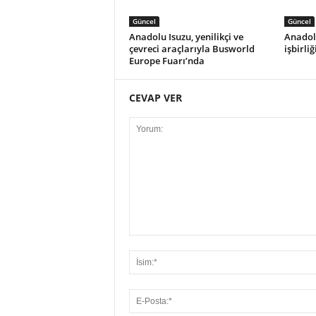
Güncel
Güncel
Anadolu Isuzu, yenilikçi ve
Anadolu
çevreci araçlarıyla Busworld
işbirli
Europe Fuarı’nda
CEVAP VER