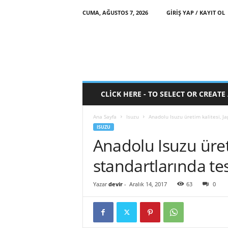
CUMA, AĞUSTOS 7, 2026
GIRIŞ YAP / KAYIT OL
CLICK HERE - TO SELECT OR CREAT
Ana Sayfa
Isuzu
Anadolu Isuzu üretim kalitesi, J
ISUZU
Anadolu Isuzu üret
standartlarında tes
Yazar
devir
-
Aralık 14, 2017
63
0