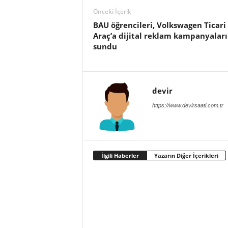
Önceki İçerik
BAU öğrencileri, Volkswagen Ticari
Araç’a dijital reklam kampanyaları
sundu
devir
https://www.devirsaati.com.tr
İlgili Haberler
Yazarın Diğer İçerikleri