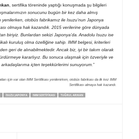
ıkan
, sertifika töreninde yaptığı konuşmada şu bilgileri
alışmalarımızın sonucunu bugün bir kez daha almış
ı yenilerken, otobüs fabrikamız ile Isuzu’nun Japonya
rikası olmaya hak kazandık. 2015 verilerine göre dünyada
an biriyiz. Bunlardan sekizi Japonya’da. Anadolu Isuzu ise
kalı kuruluş olma özelliğine sahip. IMM belgesi, kriterleri
den geri de alınabilmektedir. Ancak biz, iyi bir takım olarak
dürmeye kararlıyız. Bu sonuca ulaşmak için özveriyle ve
ma arkadaşlarıma içten teşekkürlerimi sunuyorum.
”
rı için var olan IMM Sertifikası yenilenirken, otobüs fabrikası da ilk kez IMM
Sertifikası almaya hak kazandı.
X
ISUZU JAPONYA
IMM SERTIFIKASI
TUĞRUL ARIKAN