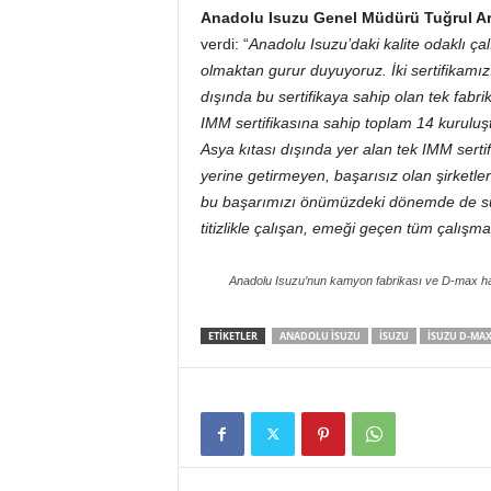
Anadolu Isuzu Genel Müdürü Tuğrul Ar
verdi: “
Anadolu Isuzu’daki kalite odaklı ç
olmaktan gurur duyuyoruz. İki sertifikamız
dışında bu sertifikaya sahip olan tek fab
IMM sertifikasına sahip toplam 14 kuruluşt
Asya kıtası dışında yer alan tek IMM sertifi
yerine getirmeyen, başarısız olan şirketler
bu başarımızı önümüzdeki dönemde de sür
titizlikle çalışan, emeği geçen tüm çalış
Anadolu Isuzu’nun kamyon fabrikası ve D-max hatla
ETIKETLER
ANADOLU ISUZU
ISUZU
ISUZU D-MA