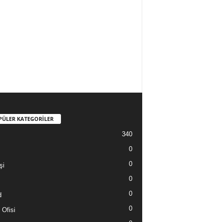
PÜLER KATEGORİLER
340
0
0
şi
0
0
d
0
 Ofisi