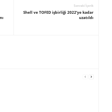
Sonraki İçerik
Shell ve TOFED işbirliği 2022’ye kadar
nı
uzatıldı