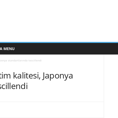
E A MENU
aponya standartlarında tescillendi
im kalitesi, Japonya
cillendi