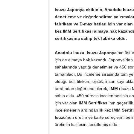
Isuzu Japonya ekibinin, Anadolu Isuzu’
denetleme ve değerlendirme çalışmaları
fabrikası ve D-max hatları için var olan
kez IMM Sertifikası almaya hak kazandı
sertifikasına sahip tek fabrika oldu.
Anadolu Isuzu
,
Isuzu Japonya
’nın üstü
için de almaya hak kazandı. Japonya’da
sahalarında yaptığı denetimler ve 450 soru
tamamladı. Bu inceleme sırasında tüm yerl
olduğu belirtilirken; lojistik, insan kayna
tarafından değerlendirilerek,
IMM
(Isuzu 
sahip oldu. 450 sürecin incelenmesinin a
için var olan
IMM Sertifikası
’nın geçerlili
incelemelerin ardından ilk kez
IMM Sertifi
Isuzu
‘nun üretim ve kalite süreçlerini beli
üretimin kalitesini tescillemiş oldu.