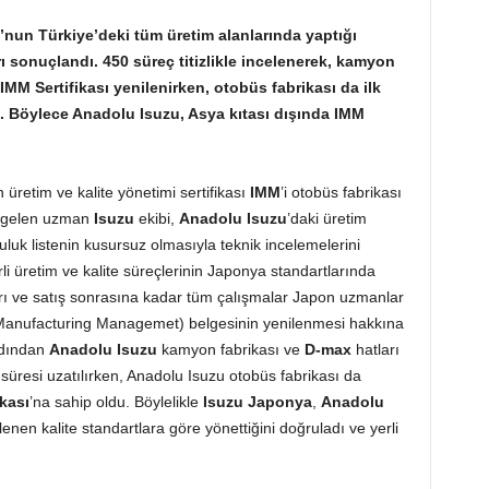
nun Türkiye’deki tüm üretim alanlarında yaptığı
 sonuçlandı. 450 süreç titizlikle incelenerek, kamyon
 IMM Sertifikası yenilenirken, otobüs fabrikası da ilk
. Böylece Anadolu Isuzu, Asya kıtası dışında IMM
n üretim ve kalite yönetimi sertifikası
IMM
’i otobüs fabrikası
n gelen uzman
Isuzu
ekibi,
Anadolu Isuzu
’daki üretim
luk listenin kusursuz olmasıyla teknik incelemelerini
i üretim ve kalite süreçlerinin Japonya standartlarında
kları ve satış sonrasına kadar tüm çalışmalar Japon uzmanlar
Manufacturing Managemet) belgesinin yenilenmesi hakkına
rdından
Anadolu Isuzu
kamyon fabrikası ve
D-max
hatları
k süresi uzatılırken, Anadolu Isuzu otobüs fabrikası da
kası
’na sahip oldu. Böylelikle
Isuzu Japonya
,
Anadolu
rlenen kalite standartlara göre yönettiğini doğruladı ve yerli