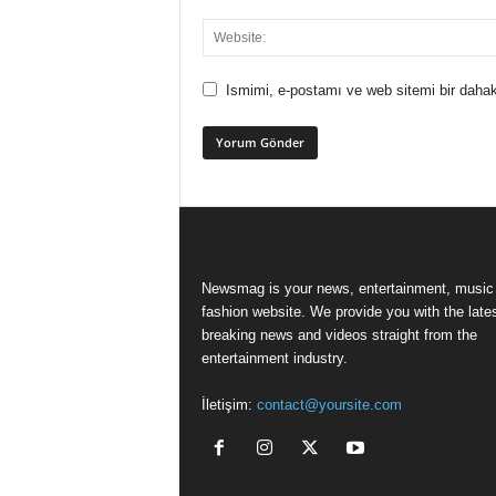
Ismimi, e-postamı ve web sitemi bir dahak
Newsmag is your news, entertainment, music
fashion website. We provide you with the late
breaking news and videos straight from the
entertainment industry.
İletişim:
contact@yoursite.com