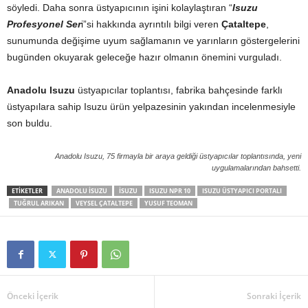
söyledi. Daha sonra üstyapıcının işini kolaylaştıran “
Isuzu
Profesyonel Ser
i”si hakkında ayrıntılı bilgi veren
Çataltepe
,
sunumunda değişime uyum sağlamanın ve yarınların göstergelerini
bugünden okuyarak geleceğe hazır olmanın önemini vurguladı.
Anadolu Isuzu
üstyapıcılar toplantısı, fabrika bahçesinde farklı
üstyapılara sahip Isuzu ürün yelpazesinin yakından incelenmesiyle
son buldu.
Anadolu Isuzu, 75 firmayla bir araya geldiği üstyapıcılar toplantısında, yeni
uygulamalarından bahsetti.
ETIKETLER
ANADOLU ISUZU
ISUZU
ISUZU NPR 10
ISUZU ÜSTYAPICI PORTALI
TUĞRUL ARIKAN
VEYSEL ÇATALTEPE
YUSUF TEOMAN
Önceki İçerik
Sonraki İçerik