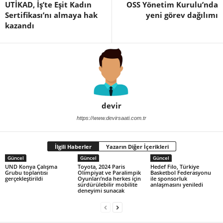
UTİKAD, İş’te Eşit Kadın
OSS Yönetim Kurulu’nda
Sertifikası’nı almaya hak
yeni görev dağılımı
kazandı
devir
https://www.devirsaati.com.tr
İlgili Haberler
Yazarın Diğer İçerikleri
Güncel
Güncel
Güncel
UND Konya Çalışma
Toyota, 2024 Paris
Hedef Filo, Türkiye
Grubu toplantısı
Olimpiyat ve Paralimpik
Basketbol Federasyonu
gerçekleştirildi
Oyunları’nda herkes için
ile sponsorluk
sürdürülebilir mobilite
anlaşmasını yeniledi
deneyimi sunacak