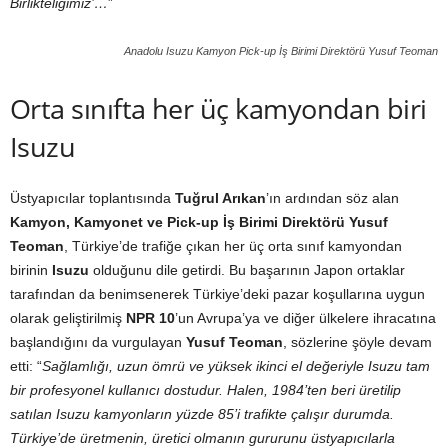
Birlikteliğimiz’…
”
Anadolu Isuzu Kamyon Pick-up İş Birimi Direktörü Yusuf Teoman
Orta sınıfta her üç kamyondan biri
Isuzu
Üstyapıcılar toplantısında
Tuğrul Arıkan
’ın ardından söz alan
Kamyon, Kamyonet ve Pick-up İş Birimi Direktörü Yusuf
Teoman
, Türkiye’de trafiğe çıkan her üç orta sınıf kamyondan
birinin
Isuzu
olduğunu dile getirdi. Bu başarının Japon ortaklar
tarafından da benimsenerek Türkiye’deki pazar koşullarına uygun
olarak geliştirilmiş
NPR 10
’un Avrupa’ya ve diğer ülkelere ihracatına
başlandığını da vurgulayan
Yusuf Teoman
, sözlerine şöyle devam
etti: “
Sağlamlığı, uzun ömrü ve yüksek ikinci el değeriyle Isuzu tam
bir profesyonel kullanıcı dostudur. Halen, 1984’ten beri üretilip
satılan Isuzu kamyonların yüzde 85’i trafikte çalışır durumda.
Türkiye’de üretmenin, üretici olmanın gururunu üstyapıcılarla