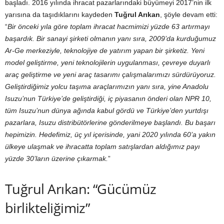
başladı. 2016 yılında ihracat pazarlarındaki büyümeyi 2017’nin ilk
yarısına da taşıdıklarını kaydeden
Tuğrul Arıkan
, şöyle devam etti:
“
Bir önceki yıla göre toplam ihracat hacmimizi yüzde 63 artırmayı
başardık. Bir sanayi şirketi olmanın yanı sıra, 2009’da kurduğumuz
Ar-Ge merkeziyle, teknolojiye de yatırım yapan bir şirketiz. Yeni
model geliştirme, yeni teknolojilerin uygulanması, çevreye duyarlı
araç geliştirme ve yeni araç tasarımı çalışmalarımızı sürdürüyoruz.
Geliştirdiğimiz yolcu taşıma araçlarımızın yanı sıra, yine Anadolu
Isuzu’nun Türkiye’de geliştirdiği, iç piyasanın önderi olan NPR 10,
tüm Isuzu’nun dünya ağında kabul gördü ve Türkiye’den yurtdışı
pazarlara, Isuzu distribütörlerine gönderilmeye başlandı. Bu başarı
hepimizin. Hedefimiz, üç yıl içerisinde, yani 2020 yılında 60’a yakın
ülkeye ulaşmak ve ihracatta toplam satışlardan aldığımız payı
yüzde 30’ların üzerine çıkarmak.
”
Tuğrul Arıkan: “Gücümüz
birlikteliğimiz”