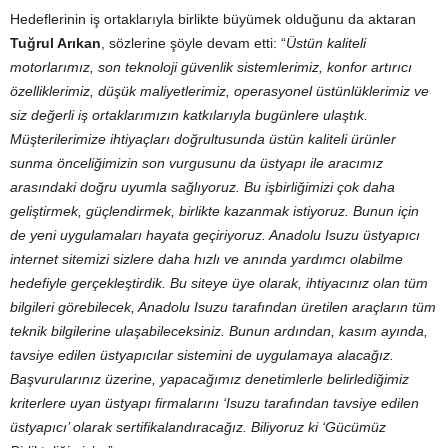
Hedeflerinin iş ortaklarıyla birlikte büyümek olduğunu da aktaran
Tuğrul Arıkan
, sözlerine şöyle devam etti: “
Üstün kaliteli
motorlarımız, son teknoloji güvenlik sistemlerimiz, konfor artırıcı
özelliklerimiz, düşük maliyetlerimiz, operasyonel üstünlüklerimiz ve
siz değerli iş ortaklarımızın katkılarıyla bugünlere ulaştık.
Müşterilerimize ihtiyaçları doğrultusunda üstün kaliteli ürünler
sunma önceliğimizin son vurgusunu da üstyapı ile aracımız
arasındaki doğru uyumla sağlıyoruz. Bu işbirliğimizi çok daha
geliştirmek, güçlendirmek, birlikte kazanmak istiyoruz. Bunun için
de yeni uygulamaları hayata geçiriyoruz. Anadolu Isuzu üstyapıcı
internet sitemizi sizlere daha hızlı ve anında yardımcı olabilme
hedefiyle gerçekleştirdik. Bu siteye üye olarak, ihtiyacınız olan tüm
bilgileri görebilecek, Anadolu Isuzu tarafından üretilen araçların tüm
teknik bilgilerine ulaşabileceksiniz. Bunun ardından, kasım ayında,
tavsiye edilen üstyapıcılar sistemini de uygulamaya alacağız.
Başvurularınız üzerine, yapacağımız denetimlerle belirlediğimiz
kriterlere uyan üstyapı firmalarını ‘Isuzu tarafından tavsiye edilen
üstyapıcı’ olarak sertifikalandıracağız. Biliyoruz ki ‘Gücümüz