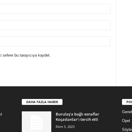
i sefere bu tarayıcıya kaydet.
DAHA FAZLA HABER
PO
Genel
Burulaş’a bağlı esnaflar
st
Koçaslanlar’ı tercih etti
Opet
Ekim 5, 2023
Söyle