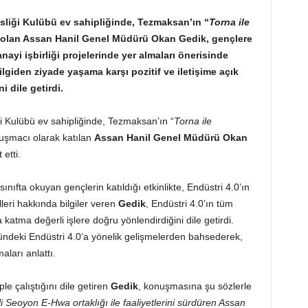
sliği Kulübü ev sahipliğinde, Tezmaksan’ın “
Torna ile
k olan Assan Hanil Genel Müdürü Okan Gedik, gençlere
nayi işbirliği projelerinde yer almaları önerisinde
giden ziyade yaşama karşı pozitif ve iletişime açık
i dile getirdi.
i Kulübü ev sahipliğinde, Tezmaksan’ın “
Torna ile
nuşmacı olarak katılan
Assan Hanil Genel Müdürü Okan
etti.
nıfta okuyan gençlerin katıldığı etkinlikte, Endüstri 4.0’ın
eri hakkında bilgiler veren
Gedik
, Endüstri 4.0’ın tüm
katma değerli işlere doğru yönlendirdiğini dile getirdi.
ündeki Endüstri 4.0’a yönelik gelişmelerden bahsederek,
aları anlattı.
ple çalıştığını dile getiren
Gedik
, konuşmasına şu sözlerle
 Seoyon E-Hwa ortaklığı ile faaliyetlerini sürdüren Assan