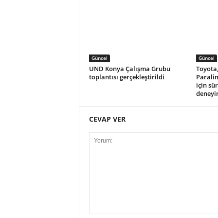
Güncel
Güncel
UND Konya Çalışma Grubu
Toyota,
toplantısı gerçekleştirildi
Parali
için sü
deneyi
CEVAP VER