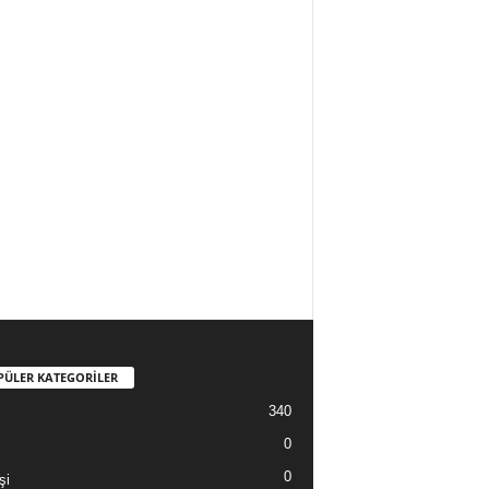
PÜLER KATEGORİLER
340
0
0
şi