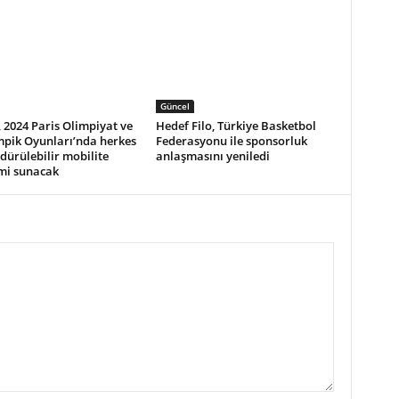
Güncel
 2024 Paris Olimpiyat ve
Hedef Filo, Türkiye Basketbol
mpik Oyunları’nda herkes
Federasyonu ile sponsorluk
rdürülebilir mobilite
anlaşmasını yeniledi
mi sunacak