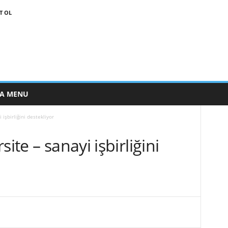
T OL
E A MENU
 işbirliğini destekliyor
ite – sanayi işbirliğini