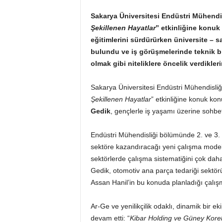
Sakarya Üniversitesi Endüstri Mühendi
Şekillenen Hayatlar
” etkinliğine konu
eğitimlerini sürdürürken üniversite – sa
bulundu ve iş görüşmelerinde teknik bil
olmak gibi niteliklere öncelik verdiklerin
Sakarya Üniversitesi Endüstri Mühendisliğ
Şekillenen Hayatlar
” etkinliğine konuk ko
Gedik
, gençlerle iş yaşamı üzerine sohbet 
Endüstri Mühendisliği bölümünde 2. ve 3. sı
sektöre kazandıracağı yeni çalışma modell
sektörlerde çalışma sistematiğini çok daha 
Gedik, otomotiv ana parça tedariği sektör
Assan Hanil’in bu konuda planladığı çalışm
Ar-Ge ve yenilikçilik odaklı, dinamik bir eki
devam etti: “
Kibar Holding ve Güney Koreli