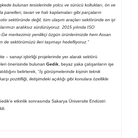
eşkede bulunan tesislerinde yolcu ve sürücü koltukları, ön ve
 panelleri, tavan ve halı kaplamaları gibi parçaların
motiv sektöründe değil, tüm ulaşım araçları sektöründe en iyi
arımızı aralıksız sürdürüyoruz. 2015 yılında ISO
Ar-Ge merkezimiz yenilikçi özgün ürünlerimizde hem Assan
em de sektörümüzü ileri taşımayı hedefliyoruz.”
te – sanayi işbirliği projelerinde yer alarak sektörü
meleri önerisinde bulunan
Gedik
, beyaz yaka çalışanların işe
ıldığını belirterek, “
İş görüşmelerinde kişinin teknik
ı pozitifliği, iletişimdeki açıklığı gibi konulara özellikle
edik’e etkinlik sonrasında Sakarya Üniversite Endüstri
di.