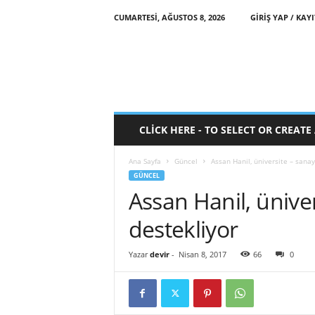
CUMARTESI, AĞUSTOS 8, 2026
GIRIŞ YAP / KAYI
CLICK HERE - TO SELECT OR CREAT
Ana Sayfa
Güncel
Assan Hanil, üniversite – sanayi
GÜNCEL
Assan Hanil, ünivers
destekliyor
Yazar
devir
-
Nisan 8, 2017
66
0