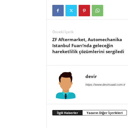
Önceki İçerik
ZF Aftermarket, Automechanika
Istanbul Fuarı’nda geleceğin
hareketlilik çözümlerini sergiledi
devir
https://www.devirsaati.com.tr
İlgili Haberler
Yazarın Diğer İçerikleri