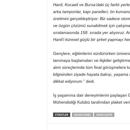
Hanil, Kocaeli ve Bursa’daki üç farklı yerl
arka tamponlar, kapı panelleri, ön kumanda
üretimini gerçekleştiriyor. Biz sadece oto
ve özgün çözümü sunabilmek için çalışmal
sıralamasında 158. sırada yer alıyoruz. 
Hanil’i küresel güçlü bir şirket yapmayı h
Gençlere, eğitimlerini sürdürürken üniversi
tanımaya başlamaları ve ilişkiler geliştir
alım süreçlerinde tüm final görüşmelere kat
bilgisinden ziyade hayata bakışı, yaşama karş
dikkat ediyorum.
” dedi.
İş yaşamına dair deneyimlerini paylaşan G
Mühendisliği Kulübü tarafından plaket veril
ETIKETLER
ASSAN HANIL
OKAN GEDIK