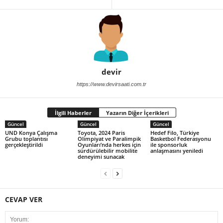
devir
https://www.devirsaati.com.tr
İlgili Haberler
Yazarın Diğer İçerikleri
Güncel
Güncel
Güncel
UND Konya Çalışma
Toyota, 2024 Paris
Hedef Filo, Türkiye
Grubu toplantısı
Olimpiyat ve Paralimpik
Basketbol Federasyonu
gerçekleştirildi
Oyunları’nda herkes için
ile sponsorluk
sürdürülebilir mobilite
anlaşmasını yeniledi
deneyimi sunacak
CEVAP VER