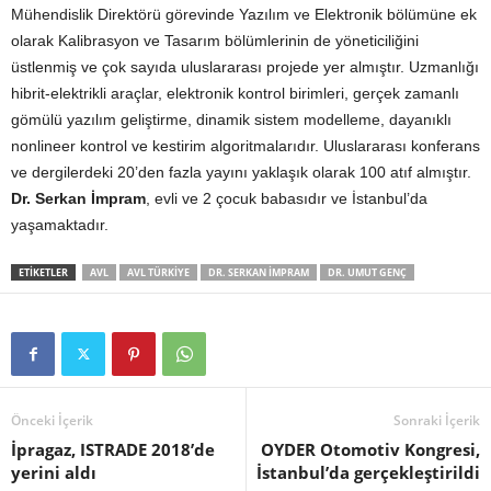
Mühendislik Direktörü görevinde Yazılım ve Elektronik bölümüne ek
olarak Kalibrasyon ve Tasarım bölümlerinin de yöneticiliğini
üstlenmiş ve çok sayıda uluslararası projede yer almıştır. Uzmanlığı
hibrit-elektrikli araçlar, elektronik kontrol birimleri, gerçek zamanlı
gömülü yazılım geliştirme, dinamik sistem modelleme, dayanıklı
nonlineer kontrol ve kestirim algoritmalarıdır. Uluslararası konferans
ve dergilerdeki 20’den fazla yayını yaklaşık olarak 100 atıf almıştır.
Dr. Serkan İmpram
, evli ve 2 çocuk babasıdır ve İstanbul’da
yaşamaktadır.
ETIKETLER
AVL
AVL TÜRKIYE
DR. SERKAN IMPRAM
DR. UMUT GENÇ
Önceki İçerik
Sonraki İçerik
İpragaz, ISTRADE 2018’de
OYDER Otomotiv Kongresi,
yerini aldı
İstanbul’da gerçekleştirildi