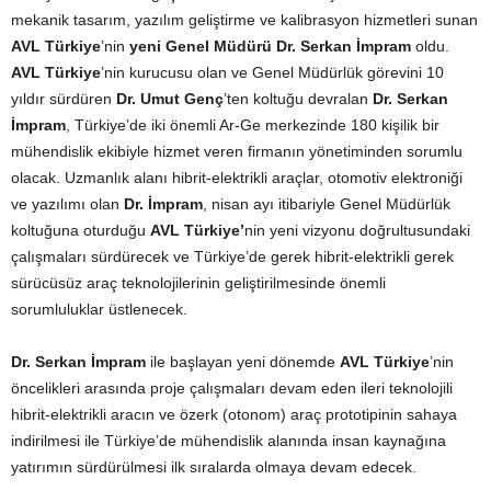
mekanik tasarım, yazılım geliştirme ve kalibrasyon hizmetleri sunan
AVL Türkiye
’nin
yeni Genel Müdürü Dr. Serkan İmpram
oldu.
AVL Türkiye
’nin kurucusu olan ve Genel Müdürlük görevini 10
yıldır sürdüren
Dr. Umut Genç
’ten koltuğu devralan
Dr. Serkan
İmpram
, Türkiye’de iki önemli Ar-Ge merkezinde 180 kişilik bir
mühendislik ekibiyle hizmet veren firmanın yönetiminden sorumlu
olacak. Uzmanlık alanı hibrit-elektrikli araçlar, otomotiv elektroniği
ve yazılımı olan
Dr. İmpram
, nisan ayı itibariyle Genel Müdürlük
koltuğuna oturduğu
AVL Türkiye’
nin yeni vizyonu doğrultusundaki
çalışmaları sürdürecek ve Türkiye’de gerek hibrit-elektrikli gerek
sürücüsüz araç teknolojilerinin geliştirilmesinde önemli
sorumluluklar üstlenecek.
Dr. Serkan İmpram
ile başlayan yeni dönemde
AVL Türkiye
’nin
öncelikleri arasında proje çalışmaları devam eden ileri teknolojili
hibrit-elektrikli aracın ve özerk (otonom) araç prototipinin sahaya
indirilmesi ile Türkiye’de mühendislik alanında insan kaynağına
yatırımın sürdürülmesi ilk sıralarda olmaya devam edecek.