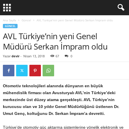
Ana Sayfa
Güncel
AVL Türkiye’nin yeni Genel Müdürü Serkan İmpram oldu
GÜNCEL
AVL Türkiye’nin yeni Genel
Müdürü Serkan İmpram oldu
Yazar
devir
-
Nisan 13, 2018
67
0
Otomotiv teknolojileri alanında dünyanın en büyük
mühendislik firması olan Avusturyalı AVL’nin Türkiye’deki
merkezinde üst düzey atama gerçekleşti. AVL Türkiye’nin
kurucusu olan ve 10 yıldır Genel Müdürlüğünü üstlenen Dr.
Umut Genç, koltuğunu Dr. Serkan İmpram’a devretti.
Türkiye’de otomotiv güç aktarma sistemlerine yönelik elektronik ve