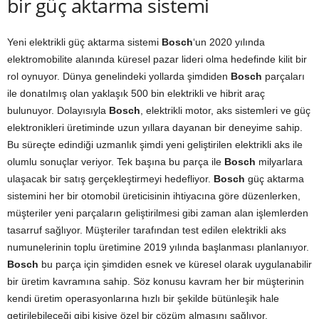
bir güç aktarma sistemi
Yeni elektrikli güç aktarma sistemi
Bosch
‘un 2020 yılında
elektromobilite alanında küresel pazar lideri olma hedefinde kilit bir
rol oynuyor. Dünya genelindeki yollarda şimdiden
Bosch
parçaları
ile donatılmış olan yaklaşık 500 bin elektrikli ve hibrit araç
bulunuyor. Dolayısıyla
Bosch
, elektrikli motor, aks sistemleri ve güç
elektronikleri üretiminde uzun yıllara dayanan bir deneyime sahip.
Bu süreçte edindiği uzmanlık şimdi yeni geliştirilen elektrikli aks ile
olumlu sonuçlar veriyor. Tek başına bu parça ile
Bosch
milyarlara
ulaşacak bir satış gerçekleştirmeyi hedefliyor.
Bosch
güç aktarma
sistemini her bir otomobil üreticisinin ihtiyacına göre düzenlerken,
müşteriler yeni parçaların geliştirilmesi gibi zaman alan işlemlerden
tasarruf sağlıyor. Müşteriler tarafından test edilen elektrikli aks
numunelerinin toplu üretimine 2019 yılında başlanması planlanıyor.
Bosch
bu parça için şimdiden esnek ve küresel olarak uygulanabilir
bir üretim kavramına sahip. Söz konusu kavram her bir müşterinin
kendi üretim operasyonlarına hızlı bir şekilde bütünleşik hale
getirilebileceği gibi kişiye özel bir çözüm almasını sağlıyor.