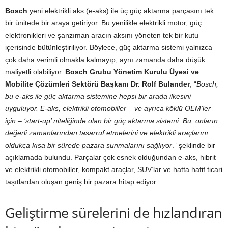
Bosch
yeni elektrikli aks (e-aks) ile üç güç aktarma parçasını tek
bir ünitede bir araya getiriyor. Bu yenilikle elektrikli motor, güç
elektronikleri ve şanzıman aracın aksını yöneten tek bir kutu
içerisinde bütünleştiriliyor. Böylece, güç aktarma sistemi yalnızca
çok daha verimli olmakla kalmayıp, aynı zamanda daha düşük
maliyetli olabiliyor.
Bosch Grubu Yönetim Kurulu Üyesi ve
Mobilite Çözümleri Sektörü Başkanı Dr. Rolf Bulander
; “
Bosch,
bu e-aks ile güç aktarma sistemine hepsi bir arada ilkesini
uyguluyor. E-aks, elektrikli otomobiller – ve ayrıca köklü OEM’ler
için – ‘start-up’ niteliğinde olan bir güç aktarma sistemi. Bu, onların
değerli zamanlarından tasarruf etmelerini ve elektrikli araçlarını
oldukça kısa bir sürede pazara sunmalarını sağlıyor
.” şeklinde bir
açıklamada bulundu. Parçalar çok esnek olduğundan e-aks, hibrit
ve elektrikli otomobiller, kompakt araçlar, SUV’lar ve hatta hafif ticari
taşıtlardan oluşan geniş bir pazara hitap ediyor.
Geliştirme sürelerini de hızlandıran