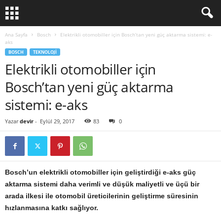
Ana Sayfa
Bosch
Elektrikli otomobiller için Bosch’tan yeni güç aktarma sistemi: e-
aks
BOSCH
TEKNOLOJI
Elektrikli otomobiller için
Bosch’tan yeni güç aktarma
sistemi: e-aks
Yazar
devir
-
Eylül 29, 2017
83
0
Bosch’un elektrikli otomobiller için geliştirdiği e-aks güç
aktarma sistemi daha verimli ve düşük maliyetli ve üçü bir
arada ilkesi ile otomobil üreticilerinin geliştirme süresinin
hızlanmasına katkı sağlıyor.