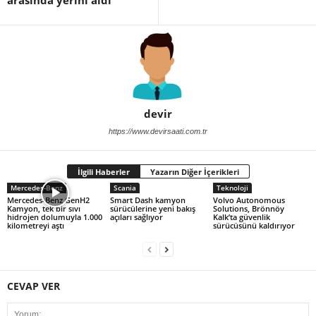
arasında yerini aldı
devir
https://www.devirsaati.com.tr
İlgili Haberler
Yazarın Diğer İçerikleri
Mercedes-Benz
Scania
Teknoloji
Mercedes-Benz GenH2
Smart Dash kamyon
Volvo Autonomous
Kamyon, tek bir sıvı
sürücülerine yeni bakış
Solutions, Brönnöy
hidrojen dolumuyla 1.000
açıları sağlıyor
Kalk’ta güvenlik
kilometreyi aştı
sürücüsünü kaldırıyor
CEVAP VER