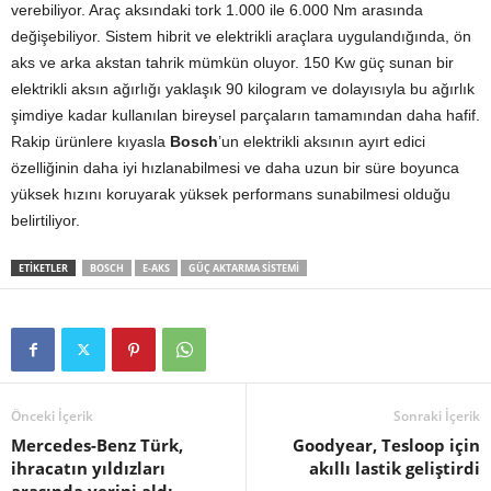
verebiliyor. Araç aksındaki tork 1.000 ile 6.000 Nm arasında
değişebiliyor. Sistem hibrit ve elektrikli araçlara uygulandığında, ön
aks ve arka akstan tahrik mümkün oluyor. 150 Kw güç sunan bir
elektrikli aksın ağırlığı yaklaşık 90 kilogram ve dolayısıyla bu ağırlık
şimdiye kadar kullanılan bireysel parçaların tamamından daha hafif.
Rakip ürünlere kıyasla
Bosch
’un elektrikli aksının ayırt edici
özelliğinin daha iyi hızlanabilmesi ve daha uzun bir süre boyunca
yüksek hızını koruyarak yüksek performans sunabilmesi olduğu
belirtiliyor.
ETIKETLER
BOSCH
E-AKS
GÜÇ AKTARMA SISTEMI
Önceki İçerik
Sonraki İçerik
Mercedes-Benz Türk,
Goodyear, Tesloop için
ihracatın yıldızları
akıllı lastik geliştirdi