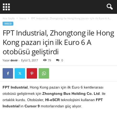
Ana Sayfa
Iveco
FPT Industrial, Zhongtong ile Hong Kong pazarı için ilk Euro 6 A...
IVECO
FPT Industrial, Zhongtong ile Hong
Kong pazarı için ilk Euro 6 A
otobüsü geliştirdi
Yazar
devir
-
Eylül 5, 2017
79
0
FPT Industrial
, Hong Kong pazarı için ilk Euro 6 kentlerarası
otobüsü geliştirmek için
Zhongtong Bus Holding Co. Ltd
. ile
ortaklık kurdu. Otobüsler,
HI-eSCR
teknolojisini kullanan
FPT
Industrial
’ın
Cursor 9
motorlarından güç alıyor.