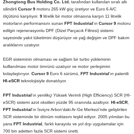
Zhongtong Bus Holding Co. Ltd.
tarafından kullanılan sıralı altı
silindirli
Cursor 9
motoru 265 kW güç üretiyor ve Euro 6 A/C
ölçütünü karşılıyor.
9
litrelik bir motor olmasına karşın 11 litrelik
motorların performansını sunan
FPT Industrial
’ın
Cursor 9
motoru
edilgin rejenerasyonlu DPF (Dizel Parçacık Filtresi) sistemi
sayesinde yakıt tüketimini düşürüyor ve yağ değişim ve DPF bakım
aralıklarını uzatıyor.
EGR sisteminin olmaması ve sağlam bir turbo yükleminin
kulllanılması motor ömrünü uzatıyor ve motor yerleşimini
kolaylaştırıyor.
Cursor 9
Euro 6 sürümü,
FPT Industrial
’ın patentli
HI-eSCR
teknolojisiyle donatılıyor.
FPT Industrial
’ın yenilikçi Yüksek Verimli (High Efficiency) SCR (HI-
eSCR) sistemi azot oksitleri yüzde 95 oranında azaltıyor.
HI-eSCR
,
FPT Industrial
’ın İsviçre Arbon’daki Ar-Ge Merkezi’nde geliştirilen
SCR sisteminde bir dönüm noktasını teşkil ediyor. 2005 yılından bu
yana
FPT Industrial
, farklı karayolu ve yol dışı uygulamalar için
700 bin adetten fazla SCR sistemi üretti.