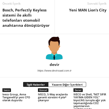
Önceki İçerik
Sonraki İçerik
Bosch, Perfectly Keyless
Yeni MAN Lion’s City
sistemi ile akıllı
telefonları otomobil
anahtarına dönüştürüyor
devir
https://www.devirsaati.com.tr
İlgili Haberler
Yazarın Diğer İçerikleri
Iveco
Güncel
Genel
Iveco Group, Anna
IVECO, S-Way araçlarda
IVECO ve Shell, “NET SIFIR
Tanganelli’yi yeni CFO
garanti süresini 4 yıla*
YAYIMA GİDEN YOL”
olarak duyurdu
çıkarıyor
biyoLNG turuyla ağır yük
taşımacılığında CO2
yayımlarının
azaltılmasında