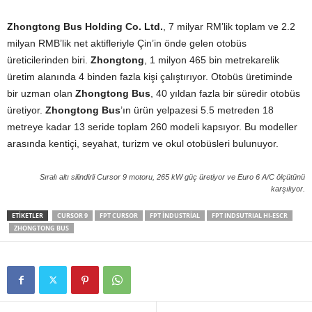
Zhongtong Bus Holding Co. Ltd.
, 7 milyar RM’lik toplam ve 2.2
milyan RMB’lik net aktifleriyle Çin’in önde gelen otobüs
üreticilerinden biri.
Zhongtong
, 1 milyon 465 bin metrekarelik
üretim alanında 4 binden fazla kişi çalıştırıyor. Otobüs üretiminde
bir uzman olan
Zhongtong Bus
, 40 yıldan fazla bir süredir otobüs
üretiyor.
Zhongtong Bus
’ın ürün yelpazesi 5.5 metreden 18
metreye kadar 13 seride toplam 260 modeli kapsıyor. Bu modeller
arasında kentiçi, seyahat, turizm ve okul otobüsleri bulunuyor.
Sıralı altı silindirli Cursor 9 motoru, 265 kW güç üretiyor ve Euro 6 A/C ölçütünü
karşılıyor.
ETIKETLER
CURSOR 9
FPT CURSOR
FPT INDUSTRIAL
FPT INDSUTRIAL HI-ESCR
ZHONGTONG BUS