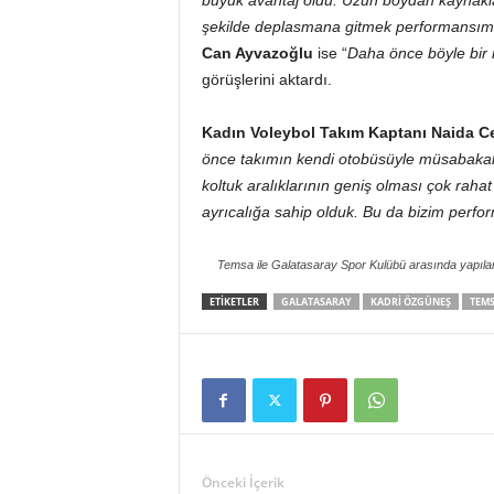
büyük avantaj oldu. Uzun boydan kaynaklan
şekilde deplasmana gitmek performansımız
Can Ayvazoğlu
ise “
Daha önce böyle bir r
görüşlerini aktardı.
Kadın Voleybol Takım Kaptanı Naida C
önce takımın kendi otobüsüyle müsabakalar
koltuk aralıklarının geniş olması çok raha
ayrıcalığa sahip olduk. Bu da bizim perfo
Temsa ile Galatasaray Spor Kulübü arasında yapılan 
ETIKETLER
GALATASARAY
KADRI ÖZGÜNEŞ
TEM
Önceki İçerik