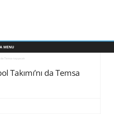
E A MENU
ı da Temsa taşıyacak
bol Takımı’nı da Temsa