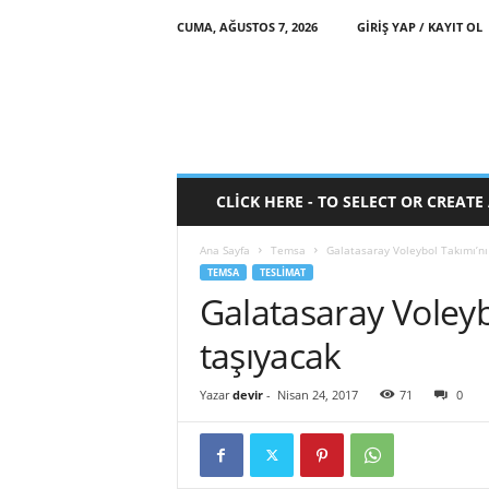
CUMA, AĞUSTOS 7, 2026
GIRIŞ YAP / KAYIT OL
CLICK HERE - TO SELECT OR CREAT
Ana Sayfa
Temsa
Galatasaray Voleybol Takımı’n
TEMSA
TESLIMAT
Galatasaray Voley
taşıyacak
Yazar
devir
-
Nisan 24, 2017
71
0