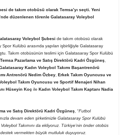
besi de
takım otobüsü olarak Temsa’yı seçti. Yeni
i’nde düzenlenen törenle Galatasaray Voleybol
alatasaray Voleybol Şubesi
de takım otobüsü olarak
ay Spor Kulübü arasında yapılan işbirliğiyle Galatasaray
ştu. Takım otobüsünün teslimi için Galatasaray Spor Kulübü
Temsa Pazarlama ve Satış Direktörü Kadri Özgüneş
,
Galatasaray Kadın Voleybol Takımı Başantrenörü
kımı Antrenörü Nedim Özbey
,
Erkek Takım Oyuncusu ve
Voleybol Takım Oyuncusu ve Sportif Menajeri Nihan
anı Hüseyin Koç
ile
Kadın Voleybol Takım Kaptanı Nadia
ma ve Satış Direktörü Kadri Özgüneş
, “
Futbol
mızla devam eden şirketimizle Galatasaray Spor Kulübü
ay Voleybol Takımını da ekliyoruz. Türkiye’nin önder otobüs
na destek vermekten büyük mutluluk duyuyoruz.