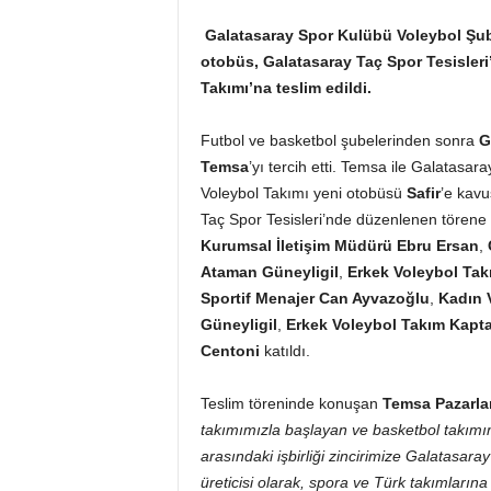
Galatasaray Spor Kulübü Voleybol Şu
otobüs, Galatasaray Taç Spor Tesisler
Takımı’na teslim edildi.
Futbol ve basketbol şubelerinden sonra
G
Temsa
’yı tercih etti. Temsa ile Galatasar
Voleybol Takımı yeni otobüsü
Safir
’e kavu
Taç Spor Tesisleri’nde düzenlenen törene
Kurumsal İletişim Müdürü Ebru Ersan
,
Ataman Güneyligil
,
Erkek Voleybol Ta
Sportif Menajer Can Ayvazoğlu
,
Kadın 
Güneyligil
,
Erkek Voleybol Takım Kapt
Centoni
katıldı.
Teslim töreninde konuşan
Temsa Pazarla
takımımızla başlayan ve basketbol takımı
arasındaki işbirliği zincirimize Galatasar
üreticisi olarak, spora ve Türk takımları