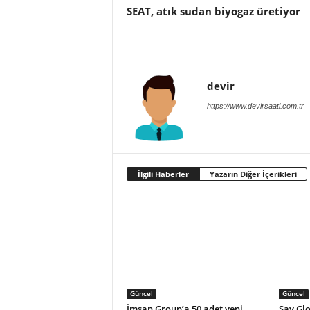
SEAT, atık sudan biyogaz üretiyor
devir
https://www.devirsaati.com.tr
İlgili Haberler
Yazarın Diğer İçerikleri
Güncel
Güncel
İmsan Group’a 50 adet yeni
Say Glo