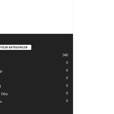
PÜLER KATEGORİLER
340
0
0
şi
0
0
d
0
 Ofisi
0
n