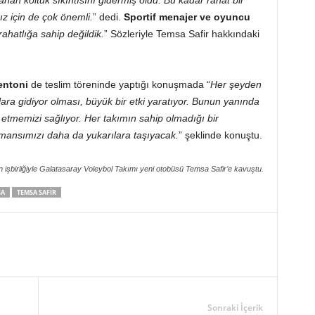
an koltuk sıkıntısını gidermiş oldu. Bu kadar rahat bir
 için de çok önemli.
” dedi.
Sportif menajer ve oyuncu
ahatlığa sahip değildik.
” Sözleriyle Temsa Safir hakkındaki
entoni
de teslim töreninde yaptığı konuşmada “
Her şeyden
a gidiyor olması, büyük bir etki yaratıyor. Bunun yanında
t etmemizi sağlıyor. Her takımın sahip olmadığı bir
rmansımızı daha da yukarılara taşıyacak.
” şeklinde konuştu.
işbirliğiyle Galatasaray Voleybol Takımı yeni otobüsü Temsa Safir’e kavuştu.
SA
TEMSA SAFIR
Sonraki İçerik