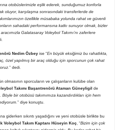
rına otobüslerimizle eşlik ederek, sunduğumuz konforla
k oluyor, karşılaşma sonrasındaki transferlerde de
Takımlarımızın özellikle müsabaka yolunda rahat ve güvenli
 onların sahadaki performansına katkı sunuyor olmak, bizler
r aracımızla Galatasaray Voleybol Takımı’nı zaferlere
i.
renörü Nedim Özbey
ise “
En büyük eksiğimiz bu rahatlıkta,
raç, özel yapılmış bir araç olduğu için sporcunun çok rahat
yoruz.
” dedi.
n olmasının sporcuların ve çalışanların kulübe olan
leybol Takımı Başantrenörü Ataman Güneyligil
de
z. Böyle bir otobüsü takımımıza kazandırdıkları için hem
ediyorum.
” diye konuştu.
a giderken sıkıntı yaşadığını ve yeni otobüsle birlikte bu
k Voleybol Takım Kaptanı Hüseyin Koç
, “
Bizim için çok