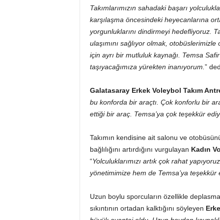
Takımlarımızın sahadaki başarı yolculukla
karşılaşma öncesindeki heyecanlarına orta
yorgunluklarını dindirmeyi hedefliyoruz. 
ulaşımını sağlıyor olmak, otobüslerimizle
için ayrı bir mutluluk kaynağı. Temsa Safi
taşıyacağımıza yürekten inanıyorum.
” ded
Galatasaray Erkek Voleybol Takım Ant
bu konforda bir araçtı. Çok konforlu bir a
ettiği bir araç. Temsa’ya çok teşekkür edi
Takımın kendisine ait salonu ve otobüsünü
bağlılığını artırdığını vurgulayan
Kadın Vo
“
Yolculuklarımızı artık çok rahat yapıyoru
yönetimimize hem de Temsa’ya teşekkür 
Uzun boylu sporcuların özellikle deplasman
sıkıntının ortadan kalktığını söyleyen
Erke