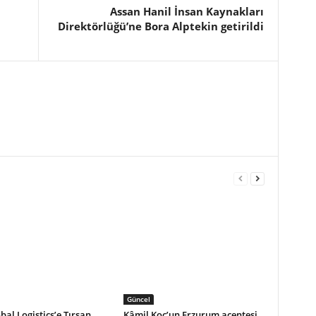
Assan Hanil İnsan Kaynakları
Direktörlüğü’ne Bora Alptekin getirildi
Güncel
bal Logistics’e Tırsan
Kâmil Koç’un Erzurum acentesi