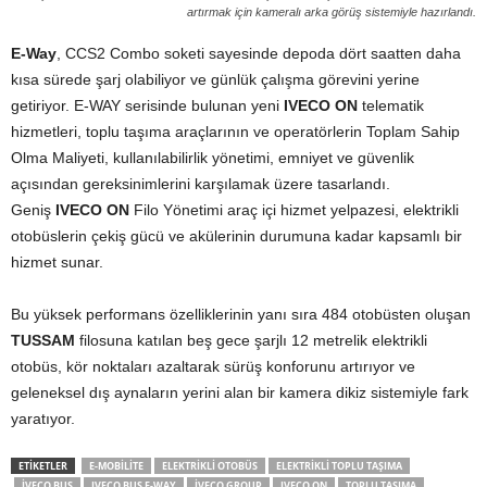
artırmak için kameralı arka görüş sistemiyle hazırlandı.
E-Way
, CCS2 Combo soketi sayesinde depoda dört saatten daha
kısa sürede şarj olabiliyor ve günlük çalışma görevini yerine
getiriyor. E-WAY serisinde bulunan yeni
IVECO ON
telematik
hizmetleri, toplu taşıma araçlarının ve operatörlerin Toplam Sahip
Olma Maliyeti, kullanılabilirlik yönetimi, emniyet ve güvenlik
açısından gereksinimlerini karşılamak üzere tasarlandı.
Geniş
IVECO ON
Filo Yönetimi araç içi hizmet yelpazesi, elektrikli
otobüslerin çekiş gücü ve akülerinin durumuna kadar kapsamlı bir
hizmet sunar.
Bu yüksek performans özelliklerinin yanı sıra 484 otobüsten oluşan
TUSSAM
filosuna katılan beş gece şarjlı 12 metrelik elektrikli
otobüs, kör noktaları azaltarak sürüş konforunu artırıyor ve
geleneksel dış aynaların yerini alan bir kamera dikiz sistemiyle fark
yaratıyor.
ETIKETLER
E-MOBILITE
ELEKTRIKLI OTOBÜS
ELEKTRIKLI TOPLU TAŞIMA
IVECO BUS
IVECO BUS E-WAY
IVECO GROUP
IVECO ON
TOPLU TAŞIMA