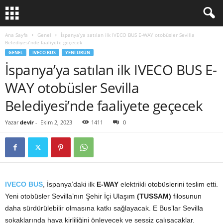
Ana Sayfa
Genel
İspanya’ya satılan ilk IVECO BUS E-WAY otobüsler Sevilla
Belediyesi’nde faaliyete geçecek
GENEL
IVECO BUS
YENI ÜRÜN
İspanya’ya satılan ilk IVECO BUS E-
WAY otobüsler Sevilla
Belediyesi’nde faaliyete geçecek
Yazar
devir
-
Ekim 2, 2023
1411
0
IVECO BUS
, İspanya’daki ilk
E-WAY
elektrikli otobüslerini teslim etti.
Yeni otobüsler Sevilla’nın Şehir İçi Ulaşım
(TUSSAM)
filosunun
daha sürdürülebilir olmasına katkı sağlayacak. E Bus’lar Sevilla
sokaklarında hava kirliliğini önleyecek ve sessiz çalışacaklar.