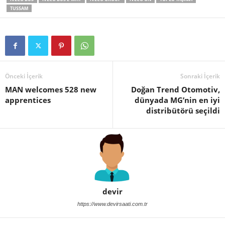
TUSSAM
Önceki İçerik
Sonraki İçerik
MAN welcomes 528 new
Doğan Trend Otomotiv,
apprentices
dünyada MG’nin en iyi
distribütörü seçildi
devir
https://www.devirsaati.com.tr