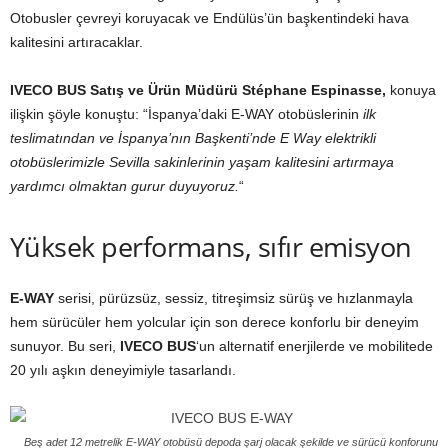
Otobusler çevreyi koruyacak ve Endülüs’ün başkentindeki hava
kalitesini artıracaklar.
IVECO BUS Satış ve Ürün Müdürü Stéphane Espinasse,
konuya
ilişkin şöyle konuştu: “İspanya’daki E-WAY otobüslerinin
ilk
teslimatından
ve İspanya’nın Başkenti’nde E Way elektrikli
otobüslerimizle Sevilla sakinlerinin yaşam kalitesini artırmaya
yardımcı olmaktan gurur duyuyoruz.
“
Yüksek performans, sıfır emisyon
E-WAY
serisi, pürüzsüz, sessiz, titreşimsiz sürüş ve hızlanmayla
hem sürücüler hem yolcular için son derece konforlu bir deneyim
sunuyor. Bu seri,
IVECO BUS
‘un alternatif enerjilerde ve mobilitede
20 yılı aşkın deneyimiyle tasarlandı.
Beş adet 12 metrelik E-WAY otobüsü depoda şarj olacak şekilde ve sürücü konforunu