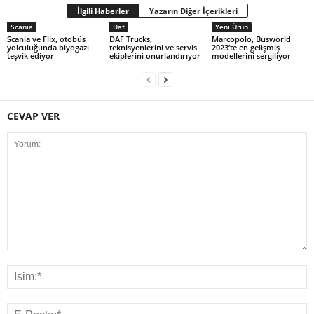
İlgili Haberler
Yazarın Diğer İçerikleri
Scania
Daf
Yeni Ürün
Scania ve Flix, otobüs
DAF Trucks,
Marcopolo, Busworld
yolculuğunda biyogazı
teknisyenlerini ve servis
2023’te en gelişmiş
teşvik ediyor
ekiplerini onurlandırıyor
modellerini sergiliyor
CEVAP VER