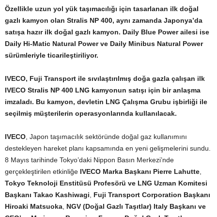
Özellikle uzun yol yük taşımacılığı için tasarlanan ilk doğal
gazlı kamyon olan Stralis NP 400, aynı zamanda Japonya’da
satışa hazır ilk doğal gazlı kamyon. Daily Blue Power ailesi ise
Daily Hi-Matic Natural Power ve Daily Minibus Natural Power
sürümleriyle ticarileştiriliyor.
IVECO, Fuji Transport ile sıvılaştırılmış doğa gazla çalışan ilk
IVECO Stralis NP 400 LNG kamyonun satışı için bir anlaşma
imzaladı. Bu kamyon, devletin LNG Çalışma Grubu işbirliği ile
seçilmiş müşterilerin operasyonlarında kullanılacak.
IVECO
, Japon taşımacılık sektöründe doğal gaz kullanımını
destekleyen hareket planı kapsamında en yeni gelişmelerini sundu.
8 Mayıs tarihinde Tokyo’daki Nippon Basın Merkezi’nde
gerçekleştirilen etkinliğe
IVECO Marka Başkanı Pierre Lahutte
,
Tokyo Teknoloji Enstitüsü Profesörü ve LNG Uzman Komitesi
Başkanı Takao Kashiwagi
,
Fuji Transport Corporation Başkanı
Hiroaki Matsuoka
,
NGV (Doğal Gazlı Taşıtlar) Italy Başkanı ve