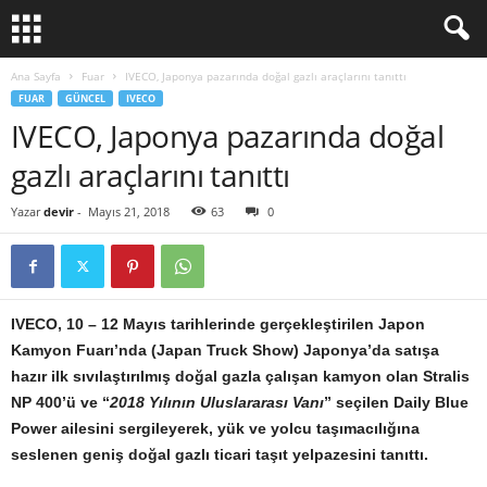
Ana Sayfa
Fuar
IVECO, Japonya pazarında doğal gazlı araçlarını tanıttı
FUAR
GÜNCEL
IVECO
IVECO, Japonya pazarında doğal
gazlı araçlarını tanıttı
Yazar
devir
-
Mayıs 21, 2018
63
0
IVECO, 10 – 12 Mayıs tarihlerinde gerçekleştirilen Japon
Kamyon Fuarı’nda (Japan Truck Show) Japonya’da satışa
hazır ilk sıvılaştırılmış doğal gazla çalışan kamyon olan Stralis
NP 400’ü ve “
2018 Yılının Uluslararası Vanı
” seçilen Daily Blue
Power ailesini sergileyerek, yük ve yolcu taşımacılığına
seslenen geniş doğal gazlı ticari taşıt yelpazesini tanıttı.