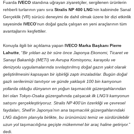
Fuarda
IVECO
standına uğrayan ziyaretçiler, sergilenen ürünlerin
rehberli turlarının yanı sıra
Stralis NP 400 LNG
’nin kabininde Sanal
Gerçeklik (VR) sürücü deneyimi de dahil olmak üzere bir dizi etkinlik
sayesinde
IVECO
’nun doğal gazla çalışan en yeni araçlarının tüm
avantajlarını keşfettiler.
Konuyla ilgili bir açıklama yapan
IVECO Marka Başkanı Pierre
Lahutte
, “
Bir yıldan az bir süre önce Japonya Ekonomi, Ticaret ve
Sanayi Bakanlığı (METI) ve Avrupa Komisyonu, karayolu ve
denizyolu uygulamalarında sıvılaştırılmış doğal gazın yakıt olarak
geliştirilmesini kapsayan bir işbirliği zaptı imzaladılar. Bugün doğal
gazlı serilerimizi tanıtıyor ve günde yaklaşık 100 bin kamyonun
yollarda olduğu dünyanın en yoğun taşımacılık güzergahlarından
biri olan Tokyo-Osaka güzergahında çalışacak ilk LNG’li kamyonun
satışını gerçekleştiriyoruz. Stralis NP 400’ün özerkliği ve çevresel
faydaları, Shell’in Japonya’nın ana taşımacılık güzergahlarındaki
LNG dağıtım planıyla birlikte, bu ürünümüzü temiz ve sürdürülebilir
uzun yol taşımacılığına geçişte mükemmel bir araç haline getiriyor.
”
dedi.