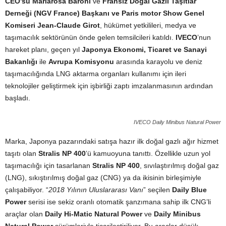
CEO’su Mariarosa Baroni
ve
Fransız Doğal Gazlı Taşıtlar
Derneği (NGV France) Başkanı ve Paris motor Show Genel
Komiseri Jean-Claude Girot
, hükümet yetkilileri, medya ve
taşımacılık sektörünün önde gelen temsilcileri katıldı.
IVECO
’nun
hareket planı, geçen yıl
Japonya Ekonomi, Ticaret ve Sanayi
Bakanlığı
ile
Avrupa Komisyonu
arasında karayolu ve deniz
taşımacılığında LNG aktarma organları kullanımı için ileri
teknolojiler geliştirmek için işbirliği zaptı imzalanmasının ardından
başladı.
IVECO Daily Minibus Natural Power
Marka, Japonya pazarındaki satışa hazır ilk doğal gazlı ağır hizmet
taşıtı olan
Stralis NP 400
’ü kamuoyuna tanıttı. Özellikle uzun yol
taşımacılığı için tasarlanan
Stralis NP 400
, sıvılaştırılmış doğal gaz
(LNG), sıkıştırılmış doğal gaz (CNG) ya da ikisinin birleşimiyle
çalışabiliyor. “
2018 Yılının Uluslararası Vanı
” seçilen
Daily Blue
Power
serisi ise sekiz oranlı otomatik şanzımana sahip ilk CNG’li
araçlar olan
Daily Hi-Matic Natural Power
ve
Daily Minibus