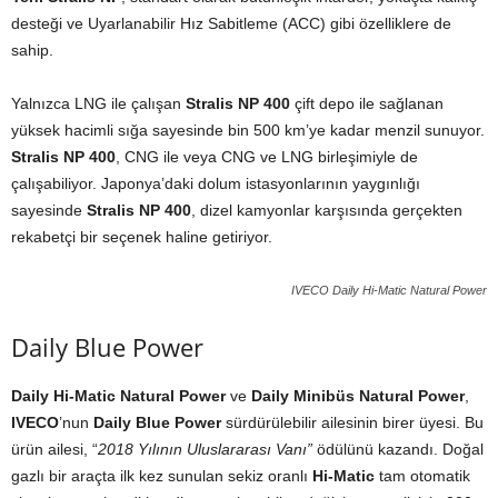
desteği ve Uyarlanabilir Hız Sabitleme (ACC) gibi özelliklere de
sahip.
Yalnızca LNG ile çalışan
Stralis NP 400
çift depo ile sağlanan
yüksek hacimli sığa sayesinde bin 500 km’ye kadar menzil sunuyor.
Stralis NP 400
, CNG ile veya CNG ve LNG birleşimiyle de
çalışabiliyor. Japonya’daki dolum istasyonlarının yaygınlığı
sayesinde
Stralis NP 400
, dizel kamyonlar karşısında gerçekten
rekabetçi bir seçenek haline getiriyor.
IVECO Daily Hi-Matic Natural Power
Daily Blue Power
Daily Hi-Matic Natural Power
ve
Daily Minibüs Natural Power
,
IVECO
’nun
Daily Blue Power
sürdürülebilir ailesinin birer üyesi. Bu
ürün ailesi, “
2018 Yılının Uluslararası Vanı”
ödülünü kazandı. Doğal
gazlı bir araçta ilk kez sunulan sekiz oranlı
Hi-Matic
tam otomatik