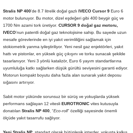
Stralis NP 400
’de 8.7 litrelik doğal gazlı
IVECO Cursor 9
Euro 6
motor bulunuyor. Bu motor, dizel eşdeğeri gibi 400 beygir güç ve
1700 Nm azami tork üretiyor.
CURSOR 9 doğal gaz motoru,
IVECO
’nun patentli doğal gaz teknolojisine sahip. Bu sayede uzun
mesafe görevlerinde en iyi yakıt verimliliğini sağlamak için
stokiometrik yanma iyileştiriliyor. Yeni nesil gaz enjektörleri, yakıt
hattı ve pistonlar, en yüksek güç çıkışını ve torku sunacak şekilde
tasarlanıyor. Yeni 3 yönlü katalizör, Euro 6 yayım standartlarına
uyumluluğa katkı sağlarken düşük gürültü seviyesini garanti ediyor.
Motorun kompakt boyutu daha fazla alan sunarak yakıt deposu
sığasını artırıyor.
Sabit motor yükünde sorunsuz bir sürüş ve yokuşlarda yüksek
performans sağlayan 12 vitesli
EUROTRONIC
vites kutusuyla
donatılan
Stralis NP 400
, “
Eco-roll
” özelliği sayesinde önemli
ölçüde yakıt tasarrufu sağlıyor.
Yeni Stralis NP
, standart olarak bütünleşik intarder, yokuşta kalkış