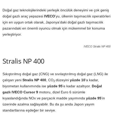
Doğal gaz teknolojilerindeki yerleşik öncülük deneyimi ve çok geniş
doğal gazlı araç yepazesi
IVECO
’yu, ülkenin taşımacılık operatörleri
için en uygun ortak olarak, Japonya’daki doğal gazlı taşımacılık
pazarındaki en önemli oyuncu olmak için mükemmel bir konuma
yerleştiriyor.
IVECO Stralis NP 400
Stralis NP 400
Sıkıştırılmış doğal gaz (CNG) ve sıvılaştırılmış doğal gaz (LNG) ile
çalışan yeni
Stralis NP 400
, CO
düzeyini
yüzde 10
’a kadar,
2
biyometan kullanımında ise
yüzde 95
’e kadar azaltıyor.
Doğal
gazlı IVECO Cursor 9
motoru, dizel Euro 6 sürümle
kıyaslandığında NOx ve parçacık madde yayımında
yüzde 95
’in
üzerinde azalma sağlayabilir. Bu da şu anda Japon yayım
standartlarına eşdeğer bir seviye.