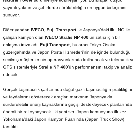
Natural Power
sürümleriyle ticarileştiriliyor. Bu araçlar düşük
yayımlı yakıtın ve şehirlerde sürülebilirliğin en uygun birleşimini
sunuyor.
Diğer yandan
IVECO
,
Fuji Transport
ile Japonya’daki ilk LNG ile
çalışan kamyon olan
IVECO Stralis NP 400
‘ün satışı için bir
anlaşma imzaladı.
Fuji Transport
, bu aracı Tokyo-Osaka
güzergahında ve Japon Posta Hizmetleri’nin de içinde bulunduğu
seçilmiş müşterilerinin operasyonlarında kullanacak ve telematik ve
GPS sistemleriyle
Stralis NP 400
’ün performansını takip ve analiz
edecek.
Gerçek taşımacılık şartlarında doğal gazlı taşımacılığın pratikliğini
ve faydalarını gösterecek araçlar, markanın Japonya’da
sürdürülebilir enerji kaynaklarına geçişi destekleyecek planlarında
önemli bir rol oynayacak. İki yeni seri Japon kamuoyuna ilk kez
Yokohama’daki Japon Kamyon Fuarı’nda (Japan Truck Show)
tanıtıldı.