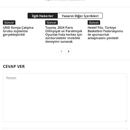
İlgili Haberler
Yazarın Diğer İçerikleri
Güncel
Güncel
Güncel
UND Konya Çalışma
Toyota, 2024 Paris
Hedef Filo, Türkiye
Grubu toplantısı
Olimpiyat ve Paralimpik
Basketbol Federasyonu
gerçekleştirildi
Oyunları’nda herkes için
ile sponsorluk
sürdürülebilir mobilite
anlaşmasını yeniledi
deneyimi sunacak
CEVAP VER