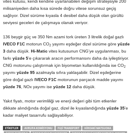
vites kutusu, kendi kendine uyarlanabilen değişim stratejisiyle 200
milisaniyeden daha kısa sürede doğru vitese sorunsuz geçiş
sağlıyor. Dizel sürüme kıyasla 4 desibel daha düşük olan gürültü
seviyesi geceleri de çalışmaya olanak veriyor.
136 beygir güç ve 350 Nm azami tork üreten 3 litrelik doğal gazlı
IVECO F1C
motorun CO
yayımı eşdeğer dizel sürüme göre
yüzde
2
3
daha düşük.
Hi-Matic
vites kutusunun CNG’ye uygulanması, bu
farkı
yüzde 5
’e çıkararak aracın performansını daha da iyileştiriyor.
CNG motorunu çalıştırmak için biyometan kullanıldığında ise CO
2
yayımı
yüzde 95
azalmayla sıfıra yaklaşabilir. Dizel eşdeğerine
göre doğal gazlı
IVECO F1C
motorunun parçacık madde yayımı
yüzde 76
, NOx yayımı ise
yüzde 12
daha düşük.
Yakıt fiyatı, motor verimliliği ve enerji değeri gibi tüm etkenler
dikkate alındığında doğal gaz, dizel ile kıyaslandığında
yüzde 35
’e
kadar maliyet tasarrufu sağlayabiliyor.
ETIKETLER
AVRUPA KOMISYONU
FUJI TRANSPORT
HIROAKI MATSUOKA