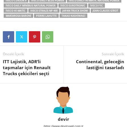
IVECO CURSOR 9
IVECO DAILY BLUE POWER
IVECO DAILY HI-MATIC NATURAL POWER
IVECO DAILY MINIBUS NATURAL POWER
IVECO EUROTRONIC
IVECO F1C
IVECO HI-MATIC
IVECO STRALIS NP 400
JAPAN TRUCK SHOW
JEAN-CLAUDE GIROT
MARIAROSA BARONI
PIERRE LAHUTTE
TAKAO KASHIWAGI
Önceki İçerik
Sonraki İçerik
ITT Lojistik, ADR’li
Continental, geleceğin
taşımalar için Renault
lastiğini tasarladı
Trucks çekicileri seçti
devir
https://www.devirsaati.com.tr