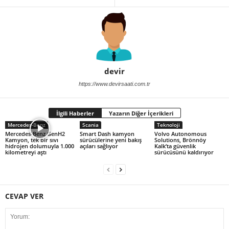
devir
https://www.devirsaati.com.tr
İlgili Haberler
Yazarın Diğer İçerikleri
Mercedes-Benz
Scania
Teknoloji
Mercedes-Benz GenH2
Smart Dash kamyon
Volvo Autonomous
Kamyon, tek bir sıvı
sürücülerine yeni bakış
Solutions, Brönnöy
hidrojen dolumuyla 1.000
açıları sağlıyor
Kalk’ta güvenlik
kilometreyi aştı
sürücüsünü kaldırıyor
CEVAP VER