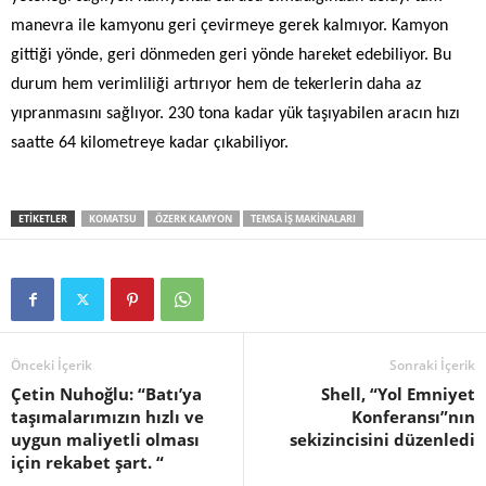
manevra ile kamyonu geri çevirmeye gerek kalmıyor. Kamyon
gittiği yönde, geri dönmeden geri yönde hareket edebiliyor. Bu
durum hem verimliliği artırıyor hem de tekerlerin daha az
yıpranmasını sağlıyor. 230 tona kadar yük taşıyabilen aracın hızı
saatte 64 kilometreye kadar çıkabiliyor.
ETIKETLER
KOMATSU
ÖZERK KAMYON
TEMSA IŞ MAKINALARI
Önceki İçerik
Sonraki İçerik
Çetin Nuhoğlu: “Batı’ya
Shell, “Yol Emniyet
taşımalarımızın hızlı ve
Konferansı”nın
uygun maliyetli olması
sekizincisini düzenledi
için rekabet şart. “