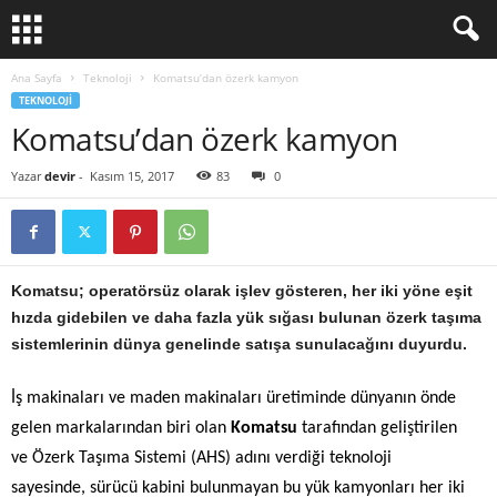
Ana Sayfa
Teknoloji
Komatsu’dan özerk kamyon
TEKNOLOJI
Komatsu’dan özerk kamyon
Yazar
devir
-
Kasım 15, 2017
83
0
Komatsu; operatörsüz olarak işlev gösteren, her iki yöne eşit
hızda gidebilen ve daha fazla yük sığası bulunan özerk taşıma
sistemlerinin dünya genelinde satışa sunulacağını duyurdu.
İş makinaları ve maden makinaları üretiminde dünyanın önde
gelen markalarından biri olan
Komatsu
tarafından geliştirilen
ve Özerk Taşıma Sistemi (AHS) adını verdiği teknoloji
sayesinde, sürücü kabini bulunmayan bu yük kamyonları her iki