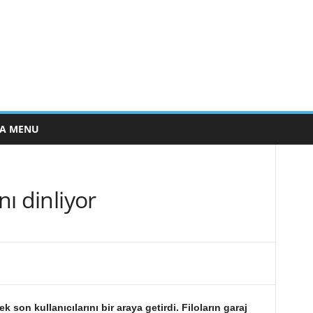
E A MENU
nı dinliyor
k son kullanıcılarını bir araya getirdi. Filoların garaj