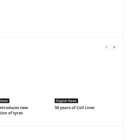
 News
English News
introduces new
50 years of Coil Liner
ion of tyres