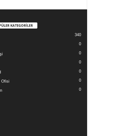
PÜLER KATEGORİLER
340
0
0
şi
0
0
d
0
 Ofisi
0
n