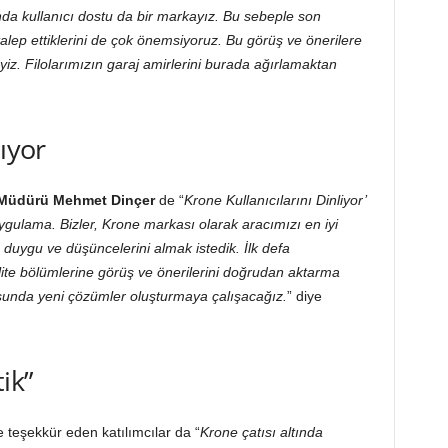
da kullanıcı dostu da bir markayız. Bu sebeple son
r talep ettiklerini de çok önemsiyoruz. Bu görüş ve önerilere
iz. Filolarımızın garaj amirlerini burada ağırlamaktan
ıyor
r Müdürü Mehmet Dinçer
de “
Krone Kullanıcılarını Dinliyor’
 uygulama. Bizler, Krone markası olarak aracımızı en iyi
n duygu ve düşüncelerini almak istedik. İlk defa
alite bölümlerine görüş ve önerilerini doğrudan aktarma
tusunda yeni çözümler oluşturmaya çalışacağız.
” diye
ik”
e teşekkür eden katılımcılar da “
Krone çatısı altında