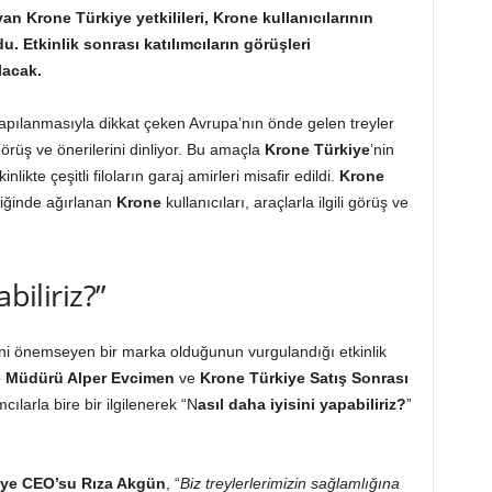
yan Krone Türkiye yetkilileri, Krone kullanıcılarının
u. Etkinlik sonrası katılımcıların görüşleri
lacak.
yapılanmasıyla dikkat çeken Avrupa’nın önde gelen treyler
 görüş ve önerilerini dinliyor. Bu amaçla
Krone Türkiye
’nin
likte çeşitli filoların garaj amirleri misafir edildi.
Krone
liğinde ağırlanan
Krone
kullanıcıları, araçlarla ilgili görüş ve
biliriz?”
erini önemseyen bir marka olduğunun vurgulandığı etkinlik
te Müdürü Alper Evcimen
ve
Krone Türkiye Satış Sonrası
mcılarla bire bir ilgilenerek “N
asıl daha iyisini yapabiliriz?
”
iye CEO’su Rıza Akgün
, “
Biz treylerlerimizin sağlamlığına