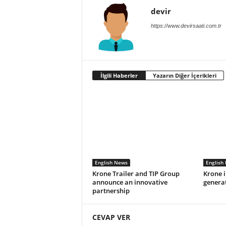
devir
https://www.devirsaati.com.tr
İlgili Haberler
Yazarın Diğer İçerikleri
English News
English
Krone Trailer and TIP Group
Krone 
announce an innovative
generat
partnership
CEVAP VER