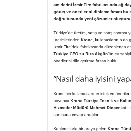
amirlerini İzmir Tire fabrikasında ağırla
görüş ve önerilerini dinleme fırsatı buld
doğrultusunda yeni çözümler oluşturu
Türkiye’de üretim, satış ve satış sonrası 
üreticilerinden
Krone
, kullanıcılarının da
İzmir Tire’deki fabrikasında düzenlenen etkin
Türkiye CEO’su Rıza Akgün
’ün ev sahip
önerilerini dile getirme fırsatı buldu.
“Nasıl daha iyisini yapa
Krone’nin kullanıcılarının istek ve öneril
boyunca
Krone Türkiye Teknik ve Kali
Hizmetler Müdürü Mehmet Dinçer
katılı
sorusuna cevap aradılar.
Katılımcılarla bir araya gelen
Krone Türk