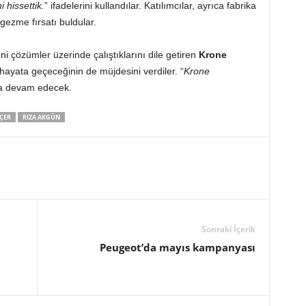
 hissettik.
” ifadelerini kullandılar. Katılımcılar, ayrıca fabrika
gezme fırsatı buldular.
eni çözümler üzerinde çalıştıklarını dile getiren
Krone
n hayata geçeceğinin de müjdesini verdiler. “
Krone
nca devam edecek.
ÇER
RIZA AKGÜN
Sonraki İçerik
Peugeot’da mayıs kampanyası