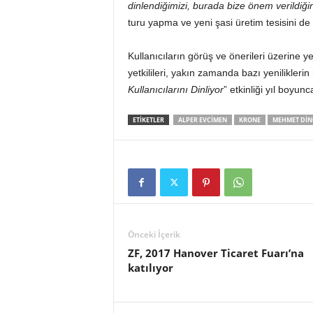
dinlendiğimizi, burada bize önem verildiğini
turu yapma ve yeni şasi üretim tesisini de 
Kullanıcıların görüş ve önerileri üzerine y
yetkilileri, yakın zamanda bazı yenilikleri
Kullanıcılarını Dinliyor
” etkinliği yıl boyu
ETIKETLER
ALPER EVCIMEN
KRONE
MEHMET DIN
Önceki İçerik
ZF, 2017 Hanover Ticaret Fuarı’na
katılıyor