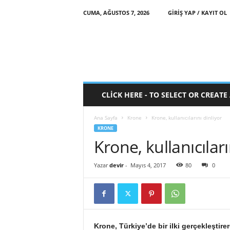
CUMA, AĞUSTOS 7, 2026
GIRIŞ YAP / KAYIT OL
CLICK HERE - TO SELECT OR CREAT
Ana Sayfa
Krone
Krone, kullanıcılarını dinliyor
KRONE
Krone, kullanıcıları
Yazar
devir
-
Mayıs 4, 2017
80
0
Krone, Türkiye’de bir ilki gerçekleştirere