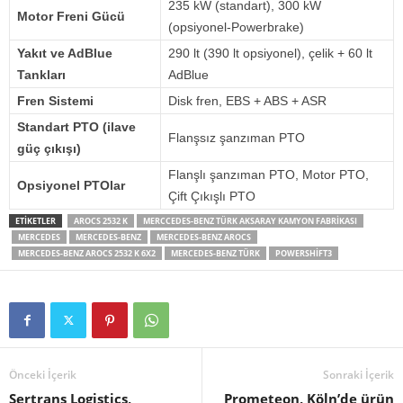
235 kW (standart), 300 kW
Motor Freni Gücü
(opsiyonel-Powerbrake)
Yakıt ve AdBlue
290 lt (390 lt opsiyonel), çelik + 60 lt
Tankları
AdBlue
Fren Sistemi
Disk fren, EBS + ABS + ASR
Standart PTO (ilave
Flanşsız şanzıman PTO
güç çıkışı)
Flanşlı şanzıman PTO, Motor PTO,
Opsiyonel PTOlar
Çift Çıkışlı PTO
ETIKETLER
AROCS 2532 K
MERCCEDES-BENZ TÜRK AKSARAY KAMYON FABRIKASI
MERCEDES
MERCEDES-BENZ
MERCEDES-BENZ AROCS
MERCEDES-BENZ AROCS 2532 K 6X2
MERCEDES-BENZ TÜRK
POWERSHIFT3
Önceki İçerik
Sonraki İçerik
Sertrans Logistics,
Prometeon, Köln’de ürün