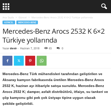
Ana Sayfa
Güncel
Mercedes-Benz Arocs 2532 K 6×2 Türkiye yollarında
GÜNCEL
MERCEDES-BENZ
Mercedes-Benz Arocs 2532 K 6×2
Türkiye yollarında
Yazar
devir
-
Haziran 7, 2018
65
0
Mercedes-Benz Türk mühendisleri tarafından geliştirilen ve
Aksaray kamyon fabrikasında üretilen Mercedes-Benz Arocs
2532 K, haziran ayı itibariyle satışa sunuldu.
Mercedes-Benz
Arocs 2532 K; damper, asfalt distribütörü, itfaiye, su tankeri ve
çöp kamyonu gibi pek çok üstyapı tipine uygun olacak
şekilde geliştirildi.