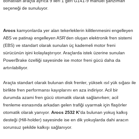
donatılan araçta ayrıca 9 ileri 1 geri G141-9 manuel şanzıman
seçeneği de sunuluyor.
Arocs
kamyonlarda yer alan tekerleklerin kilitlenmesini engelleyen
ABS ve patinajı engelleyen ASR’den oluşan elektronik fren sistemi
(EBS) ve standart olarak sunulan üç kademeli motor freni
sürücünün işini kolaylaştırıyor. Araçlarda istek üzerine sunulan
PowerBrake özelliği sayesinde ise motor freni gücü daha da
artırılabiliyor.
Araçta standart olarak bulunan disk frenler, yüksek ısıl yük sığası ile
birlikte fren performansı kayıplarını en aza indiriyor. Acil bir
durumda azami fren gücü otomatik olarak sağlanırken; acil
frenleme esnasında arkadan gelen trafiği uyarmak için flaşörler
otomatik olarak yanıyor.
Arocs 2532 K’
da bulunan yokuş kalkış
desteği (Hill-holder) sayesinde ise en dik yokuşlarda dahi aracın
sorunsuz şekilde kalkışı sağlanıyor.