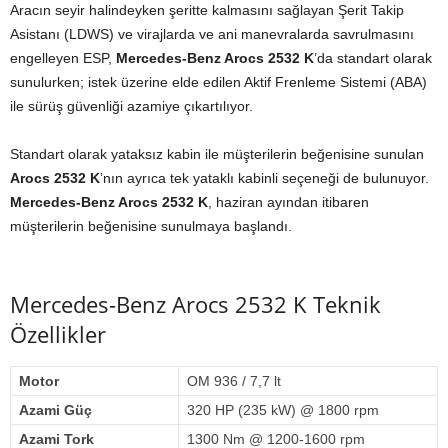
Aracın seyir halindeyken şeritte kalmasını sağlayan Şerit Takip
Asistanı (LDWS) ve virajlarda ve ani manevralarda savrulmasını
engelleyen ESP,
Mercedes-Benz Arocs 2532 K
’da standart olarak
sunulurken; istek üzerine elde edilen Aktif Frenleme Sistemi (ABA)
ile sürüş güvenliği azamiye çıkartılıyor.
Standart olarak yataksız kabin ile müşterilerin beğenisine sunulan
Arocs 2532 K
’nın ayrıca tek yataklı kabinli seçeneği de bulunuyor.
Mercedes-Benz Arocs 2532 K
, haziran ayından itibaren
müşterilerin beğenisine sunulmaya başlandı.
Mercedes-Benz Arocs 2532 K Teknik
Özellikler
Motor
OM 936 / 7,7 lt
Azami Güç
320 HP (235 kW) @ 1800 rpm
Azami Tork
1300 Nm @ 1200-1600 rpm