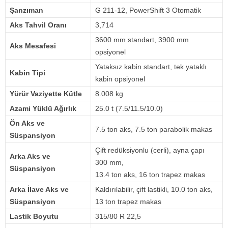
Şanzıman
G 211-12, PowerShift 3 Otomatik
Aks Tahvil Oranı
3,714
3600 mm standart, 3900 mm
Aks Mesafesi
opsiyonel
Yataksız kabin standart, tek yataklı
Kabin Tipi
kabin opsiyonel
Yürür Vaziyette Kütle
8.008 kg
Azami Yüklü Ağırlık
25.0 t (7.5/11.5/10.0)
Ön Aks ve
7.5 ton aks, 7.5 ton parabolik makas
Süspansiyon
Çift redüksiyonlu (cerli), ayna çapı
Arka Aks ve
300 mm,
Süspansiyon
13.4 ton aks, 16 ton trapez makas
Arka İlave Aks ve
Kaldırılabilir, çift lastikli, 10.0 ton aks,
Süspansiyon
13 ton trapez makas
Lastik Boyutu
315/80 R 22,5