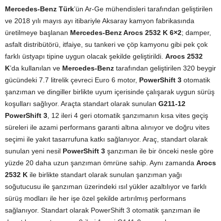
Mercedes-Benz Türk
’ün Ar-Ge mühendisleri tarafından geliştirilen
ve 2018 yılı mayıs ayı itibariyle Aksaray kamyon fabrikasında
üretilmeye başlanan
Mercedes-Benz Arocs 2532 K 6×2
; damper,
asfalt distribütörü, itfaiye, su tankeri ve çöp kamyonu gibi pek çok
farklı üstyapı tipine uygun olacak şekilde geliştirildi.
Arocs 2532
K
’da kullanılan ve
Mercedes-Benz
tarafından geliştirilen 320 beygir
gücündeki 7.7 litrelik çevreci Euro 6 motor,
PowerShift 3
otomatik
şanzıman ve dingiller birlikte uyum içerisinde çalışarak uygun sürüş
koşulları sağlıyor. Araçta standart olarak sunulan
G211-12
PowerShift 3
, 12 ileri 4 geri otomatik şanzımanın kısa vites geçiş
süreleri ile azami performans garanti altına alınıyor ve doğru vites
seçimi ile yakıt tasarrufuna katkı sağlanıyor. Araç, standart olarak
sunulan yeni nesil
PowerShift 3
şanzıman ile bir önceki nesle göre
yüzde 20 daha uzun şanzıman ömrüne sahip. Aynı zamanda
Arocs
2532 K
ile birlikte standart olarak sunulan şanzıman yağı
soğutucusu ile şanzıman üzerindeki ısıl yükler azaltılıyor ve farklı
sürüş modları ile her işe özel şekilde artırılmış performans
sağlanıyor. Standart olarak PowerShift 3 otomatik şanzıman ile