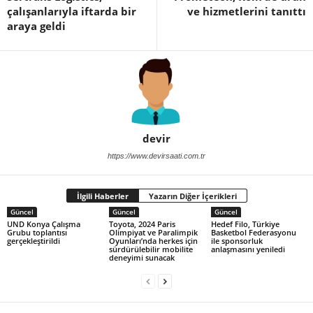
çalışanlarıyla iftarda bir
ve hizmetlerini tanıttı
araya geldi
devir
https://www.devirsaati.com.tr
İlgili Haberler
Yazarın Diğer İçerikleri
Güncel
Güncel
Güncel
UND Konya Çalışma
Toyota, 2024 Paris
Hedef Filo, Türkiye
Grubu toplantısı
Olimpiyat ve Paralimpik
Basketbol Federasyonu
gerçekleştirildi
Oyunları’nda herkes için
ile sponsorluk
sürdürülebilir mobilite
anlaşmasını yeniledi
deneyimi sunacak