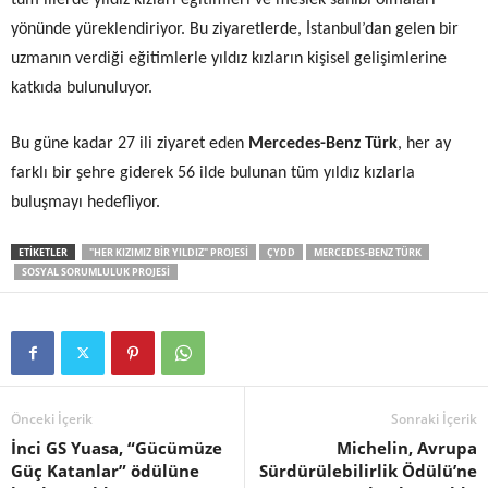
tüm illerde yıldız kızları eğitimleri ve meslek sahibi olmaları
yönünde yüreklendiriyor. Bu ziyaretlerde, İstanbul’dan gelen bir
uzmanın verdiği eğitimlerle yıldız kızların kişisel gelişimlerine
katkıda bulunuluyor.
Bu güne kadar 27 ili ziyaret eden
Mercedes-Benz Türk
, her ay
farklı bir şehre giderek 56 ilde bulunan tüm yıldız kızlarla
buluşmayı hedefliyor.
ETIKETLER
"HER KIZIMIZ BIR YILDIZ" PROJESI
ÇYDD
MERCEDES-BENZ TÜRK
SOSYAL SORUMLULUK PROJESI
Önceki İçerik
Sonraki İçerik
İnci GS Yuasa, “Gücümüze
Michelin, Avrupa
Güç Katanlar” ödülüne
Sürdürülebilirlik Ödülü’ne