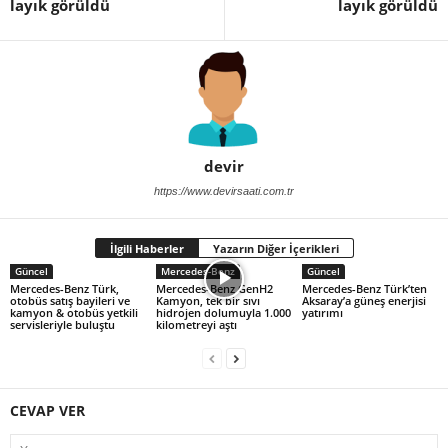
layık görüldü
layık görüldü
devir
https://www.devirsaati.com.tr
İlgili Haberler
Yazarın Diğer İçerikleri
Güncel
Mercedes-Benz
Güncel
Mercedes-Benz Türk,
Mercedes-Benz GenH2
Mercedes-Benz Türk’ten
otobüs satış bayileri ve
Kamyon, tek bir sıvı
Aksaray’a güneş enerjisi
kamyon & otobüs yetkili
hidrojen dolumuyla 1.000
yatırımı
servisleriyle buluştu
kilometreyi aştı
CEVAP VER