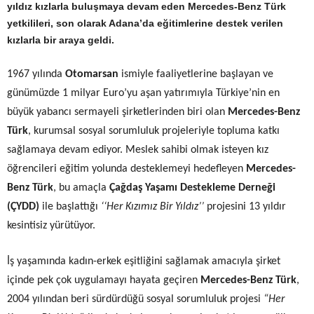
yıldız kızlarla buluşmaya devam eden Mercedes-Benz Türk
yetkilileri, son olarak Adana’da eğitimlerine destek verilen
kızlarla bir araya geldi.
1967 yılında
Otomarsan
ismiyle faaliyetlerine başlayan ve
günümüzde 1 milyar
Eu
ro’yu aşan yatırımıyla Türkiye’nin en
büyük yabancı sermayeli şirketlerinden biri olan
Mercedes-Benz
Türk
, kurumsal sosyal sorumluluk projeleriyle topluma katkı
sağlamaya devam ediyor. Meslek sahibi olmak isteyen kız
öğrencileri eğitim yolunda desteklemeyi hedefleyen
Mercedes-
Benz Türk
, bu amaçla
Çağdaş Yaşamı Destekleme Derneği
(ÇYDD)
ile başlattığı
‘‘Her Kızımız Bir Yıldız’’
projesini 13 yıldır
kesintisiz yürütüyor.
İş yaşamında kadın-erkek eşitliğini sağlamak amacıyla şirket
içinde pek çok uygulamayı hayata geçiren
Mercedes-Benz Türk
,
2004 yılından beri sürdürdüğü sosyal sorumluluk projesi
“Her