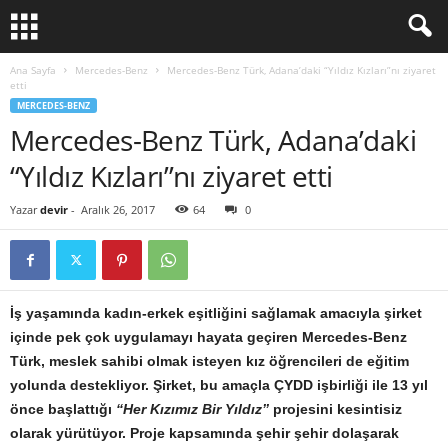
Ana Sayfa
Mercedes-Benz
Mercedes-Benz Türk, Adana’daki “Yıldız Kızları”nı ziyaret
etti
MERCEDES-BENZ
Mercedes-Benz Türk, Adana’daki
“Yıldız Kızları”nı ziyaret etti
Yazar
devir
-
Aralık 26, 2017
64
0
İş yaşamında kadın-erkek eşitliğini sağlamak amacıyla şirket
içinde pek çok uygulamayı hayata geçiren Mercedes-Benz
Türk, meslek sahibi olmak isteyen kız öğrencileri de eğitim
yolunda destekliyor. Şirket, bu amaçla ÇYDD işbirliği ile 13 yıl
önce başlattığı
‘‘Her Kızımız Bir Yıldız’’
projesini kesintisiz
olarak yürütüyor. Proje kapsamında şehir şehir dolaşarak