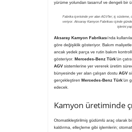
yürüme yolundan tasarruf ve dengeli bir ü
Fabrika içerisinde yer alan AGV’ler; iç süsleme, d
veriyor. Aksaray Kamyon Fabrikası içinde günde
işlerini y
Aksaray Kamyon Fabrikası
’nda kullanıl
göre değişiklik gösteriyor. Bakım maliyetler
ancak yedek parça ve rutin bakım kontrolle
gösteriyor.
Mercedes-Benz Türk
’ün çatı
AGV
sistemlerine yer vererek üretim süreç
bünyesinde yer alan çalışan dostu
AGV
si
gerçekleştiren
Mercedes-Benz Türk
’ün g
edecek.
Kamyon üretiminde çıt
Otomatikleştirilmiş güdümlü araç olarak b
kaldırma, elleçleme gibi işlemlerin; otomati