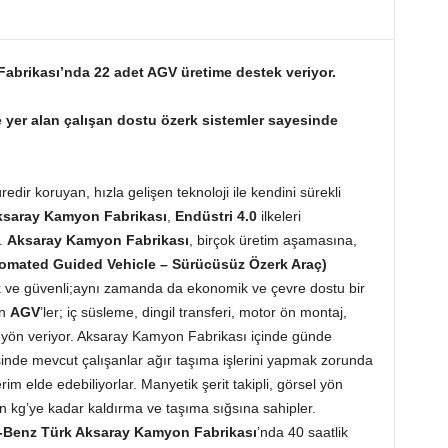
brikası’nda 22 adet AGV üretime destek veriyor.
yer alan çalışan dostu özerk sistemler sayesinde
edir koruyan, hızla gelişen teknoloji ile kendini sürekli
ksaray Kamyon Fabrikası
,
Endüstri 4.0
ilkeleri
.
Aksaray Kamyon Fabrikası
, birçok üretim aşamasına,
omated Guided Vehicle – Sürücüsüz Özerk Araç)
k ve güvenli;aynı zamanda da ekonomik ve çevre dostu bir
an
AGV
’ler; iç süsleme, dingil transferi, motor ön montaj,
e yön veriyor. Aksaray Kamyon Fabrikası içinde günde
sinde mevcut çalışanlar ağır taşıma işlerini yapmak zorunda
m elde edebiliyorlar. Manyetik şerit takipli, görsel yön
bin kg’ye kadar kaldırma ve taşıma sığsına sahipler.
Benz Türk Aksaray Kamyon Fabrikası
’nda 40 saatlik