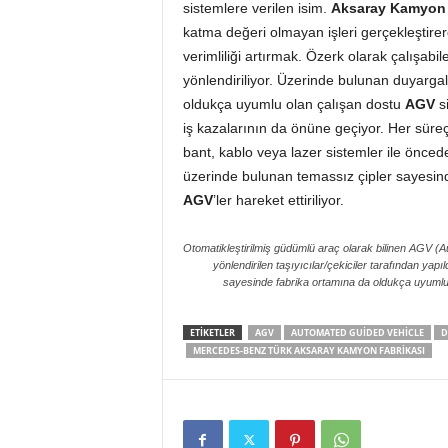
sistemlere verilen isim.
Aksaray Kamyon 
katma değeri olmayan işleri gerçekleştire
verimliliği artırmak. Özerk olarak çalışabil
yönlendiriliyor. Üzerinde bulunan duyarga
oldukça uyumlu olan çalışan dostu
AGV
si
iş kazalarının da önüne geçiyor. Her süreç
bant, kablo veya lazer sistemler ile önced
üzerinde bulunan temassız çipler sayesinde
AGV
’ler hareket ettiriliyor.
Otomatikleştirilmiş güdümlü araç olarak bilinen AGV (Au
yönlendirilen taşıyıcılar/çekiciler tarafından yap
sayesinde fabrika ortamına da oldukça uyumlu
ETIKETLER
AGV
AUTOMATED GUIDED VEHICLE
D
MERCEDES-BENZ TÜRK AKSARAY KAMYON FABRIKASI