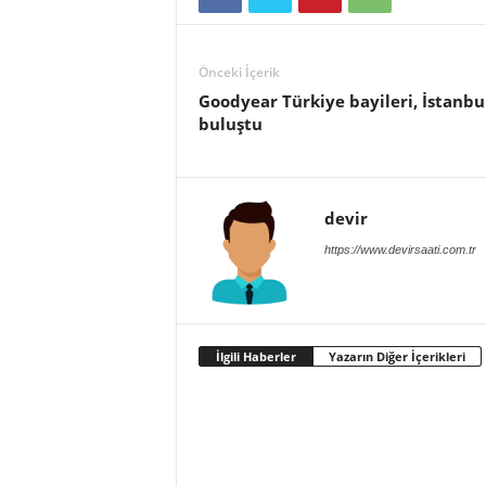
Önceki İçerik
Goodyear Türkiye bayileri, İstanbu
buluştu
devir
https://www.devirsaati.com.tr
İlgili Haberler
Yazarın Diğer İçerikleri