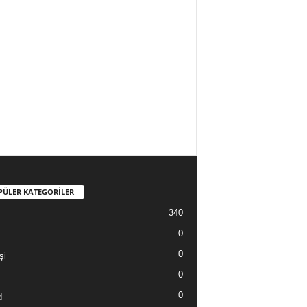
PÜLER KATEGORİLER
340
0
0
şi
0
0
d