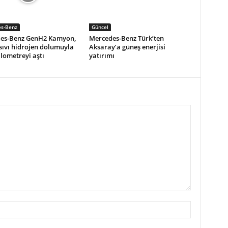
s-Benz
Güncel
es-Benz GenH2 Kamyon,
Mercedes-Benz Türk’ten
 sıvı hidrojen dolumuyla
Aksaray’a güneş enerjisi
ilometreyi aştı
yatırımı