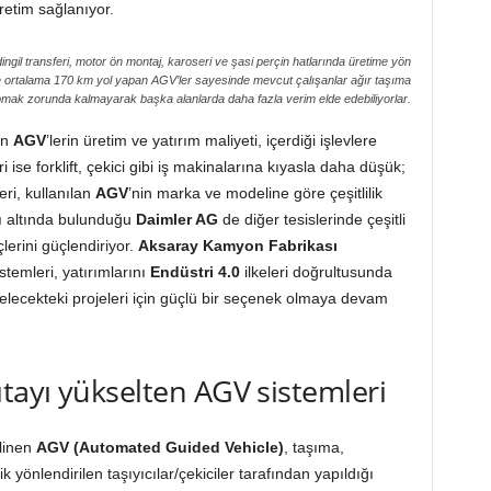
retim sağlanıyor.
ingil transferi, motor ön montaj, karoseri ve şasi perçin hatlarında üretime yön
 ortalama 170 km yol yapan AGV’ler sayesinde mevcut çalışanlar ağır taşıma
apmak zorunda kalmayarak başka alanlarda daha fazla verim elde edebiliyorlar.
an
AGV
’lerin üretim ve yatırım maliyeti, içerdiği işlevlere
i ise forklift, çekici gibi iş makinalarına kıyasla daha düşük;
ri, kullanılan
AGV
’nin marka ve modeline göre çeşitlilik
sı altında bulunduğu
Daimler AG
de diğer tesislerinde çeşitli
lerini güçlendiriyor.
Aksaray Kamyon Fabrikası
stemleri, yatırımlarını
Endüstri 4.0
ilkeleri doğrultusunda
elecekteki projeleri için güçlü bir seçenek olmaya devam
ayı yükselten AGV sistemleri
ilinen
AGV (Automated Guided Vehicle)
, taşıma,
k yönlendirilen taşıyıcılar/çekiciler tarafından yapıldığı