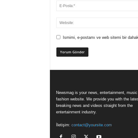
Ismimi, e-postamı ve web sitemi bir dahak
Newsmag is your news, entertainment, music
fashion website. We provide you with the late
breaking news and videos straight from the
entertainment industry.
İletişim:
contact@yoursite.com