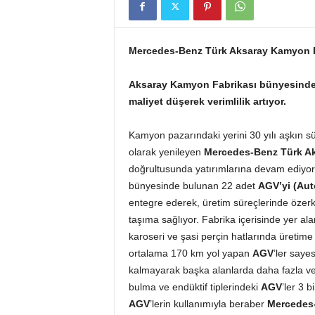
Mercedes-Benz Türk Aksaray Kamyon Fa
Aksaray Kamyon Fabrikası bünyesinde 
maliyet düşerek verimlilik artıyor.
Kamyon pazarındaki yerini 30 yılı aşkın sür
olarak yenileyen
Mercedes-Benz Türk A
doğrultusunda yatırımlarına devam ediyor
bünyesinde bulunan 22 adet
AGV’yi (Aut
entegre ederek, üretim süreçlerinde özer
taşıma sağlıyor. Fabrika içerisinde yer al
karoseri ve şasi perçin hatlarında üretim
ortalama 170 km yol yapan
AGV
’ler saye
kalmayarak başka alanlarda daha fazla veri
bulma ve endüktif tiplerindeki
AGV
’ler 3 
AGV
’lerin kullanımıyla beraber
Mercedes-