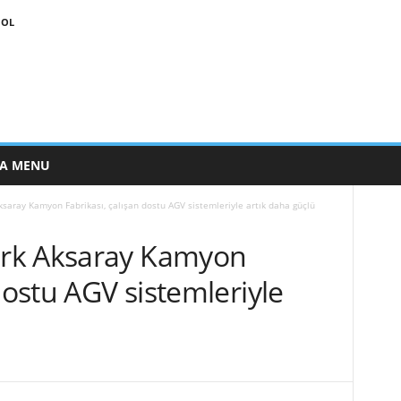
 OL
E A MENU
saray Kamyon Fabrikası, çalışan dostu AGV sistemleriyle artık daha güçlü
rk Aksaray Kamyon
dostu AGV sistemleriyle