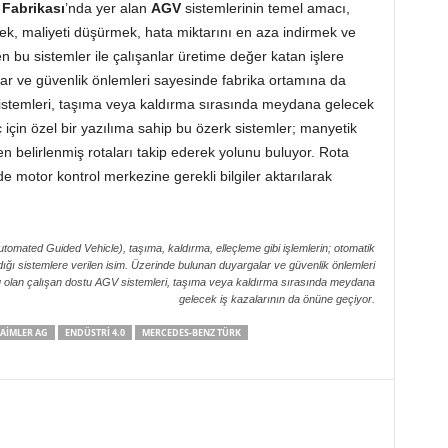
Fabrikası
’nda yer alan
AGV
sistemlerinin temel amacı,
rek, maliyeti düşürmek, hata miktarını en aza indirmek ve
en bu sistemler ile çalışanlar üretime değer katan işlere
lar ve güvenlik önlemleri sayesinde fabrika ortamına da
stemleri, taşıma veya kaldırma sırasında meydana gelecek
 için özel bir yazılıma sahip bu özerk sistemler; manyetik
en belirlenmiş rotaları takip ederek yolunu buluyor. Rota
 motor kontrol merkezine gerekli bilgiler aktarılarak
tomated Guided Vehicle), taşıma, kaldırma, elleçleme gibi işlemlerin; otomatik
ıldığı sistemlere verilen isim. Üzerinde bulunan duyargalar ve güvenlik önlemleri
 olan çalışan dostu AGV sistemleri, taşıma veya kaldırma sırasında meydana
gelecek iş kazalarının da önüne geçiyor.
AIMLER AG
ENDÜSTRI 4.0
MERCEDES-BENZ TÜRK