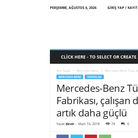
PERŞEMBE, AĞUSTOS 6, 2026
GIRIŞ YAP / KAYIT
CLICK HERE - TO SELECT OR CREAT
Ana Sayfa
Mercedes-Benz
Mercedes-Benz Türk Ak
MERCEDES-BENZ
TEKNOLOJI
Mercedes-Benz Tü
Fabrikası, çalışan 
artık daha güçlü
Yazar
devir
-
Mart 14, 2018
74
0