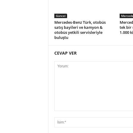
Güncel
Mercede
Mercedes-Benz Türk, otobüs
Merced
satış bayileri ve kamyon &
tek bir
otobüs yetkili servisleriyle
1.000 k
buluştu
CEVAP VER