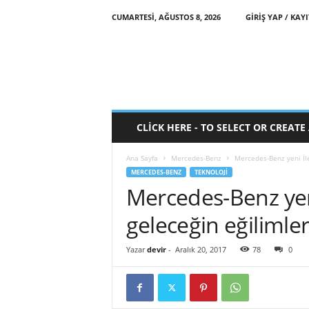
CUMARTESI, AĞUSTOS 8, 2026
GIRIŞ YAP / KAYI
CLICK HERE - TO SELECT OR CREAT
Ana Sayfa
Mercedes-Benz
Mercedes-Benz yeni İle
MERCEDES-BENZ
TEKNOLOJI
Mercedes-Benz yeni
geleceğin eğilimleri
Yazar
devir
-
Aralık 20, 2017
78
0