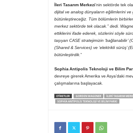
İleri Tasarım Merkezi
’nin sektörde tek ola
dijital ve analog dünyaların eğilimlerini v
bütünleştireceğiz. Tüm bölümlerin birbirler
merkez sektörde tek olacak.” dedi. Wagner
ettiklerini ifade ederek, sözlerini söyle s
taşıyan CASE stratejimizin ‘bağlanabilir’ 
(Shared & Services) ve ‘elektrikli sürüş’ 
bütünleştirdik.
”
Sophia Antipolis Teknoloji ve Bilim Par
devreye girerek Amerika ve Asya’daki mevcu
çalışmalarına başlayacak.
ETIKETLER
GORDEN WAGENER
ILERI TASARIM MERK
SOPHIA ANTIPOLIS TEKNOLOJI VE BILIM PARKI