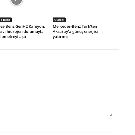
s-Benz
Güncel
es-Benz GenH2 Kamyon,
Mercedes-Benz Türk’ten
 sıvı hidrojen dolumuyla
Aksaray’a güneş enerjisi
ilometreyi aştı
yatırımı