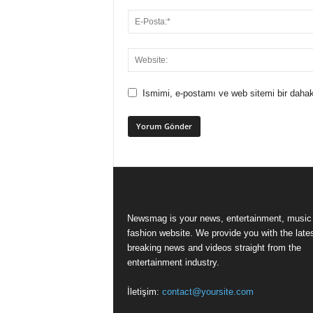
Ismimi, e-postamı ve web sitemi bir dahak
Newsmag is your news, entertainment, music
fashion website. We provide you with the late
breaking news and videos straight from the
entertainment industry.
İletişim:
contact@yoursite.com