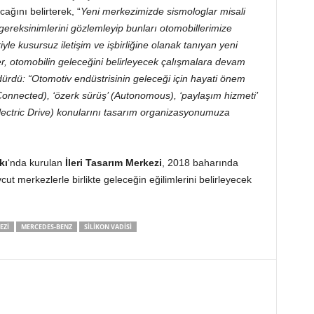
cağını belirterek, “
Yeni merkezimizde sismologlar misali
e gereksinimlerini gözlemleyip bunları otomobillerimize
iyle kusursuz iletişim ve işbirliğine olanak tanıyan yeni
, otomobilin geleceğini belirleyecek çalışmalara devam
ürdürdü: “Otomotiv endüstrisinin geleceği için hayati önem
(Connected), ‘özerk sürüş’ (Autonomous), ‘paylaşım hizmeti’
(Electric Drive) konularını tasarım organizasyonumuza
kı
‘nda kurulan
İleri Tasarım Merkezi
, 2018 baharında
t merkezlerle birlikte geleceğin eğilimlerini belirleyecek
EZI
MERCEDES-BENZ
SILIKON VADISI