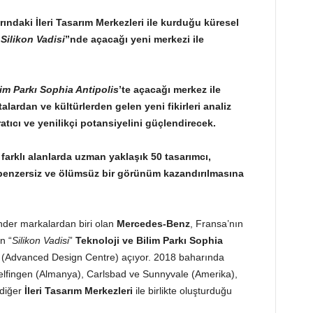
ındaki İleri Tasarım Merkezleri ile kurduğu küresel
“
Silikon Vadisi
”nde açacağı yeni merkezi ile
lim Parkı Sophia Antipolis
’te açacağı merkez ile
talardan ve kültürlerden gelen yeni fikirleri analiz
tıcı ve yenilikçi potansiyelini güçlendirecek.
 farklı alanlarda uzman yaklaşık 50 tasarımcı,
benzersiz ve ölümsüz bir görünüm kazandırılmasına
nder markalardan biri olan
Mercedes-Benz
, Fransa’nın
n “
Silikon Vadisi
”
Teknoloji ve Bilim Parkı Sophia
i (Advanced Design Centre) açıyor. 2018 baharında
delfingen (Almanya), Carlsbad ve Sunnyvale (Amerika),
 diğer
İleri Tasarım Merkezleri
ile birlikte oluşturduğu