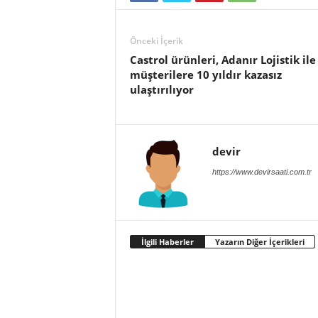
Önceki İçerik
Castrol ürünleri, Adanır Lojistik ile
müşterilere 10 yıldır kazasız
ulaştırılıyor
devir
https://www.devirsaati.com.tr
İlgili Haberler
Yazarın Diğer İçerikleri