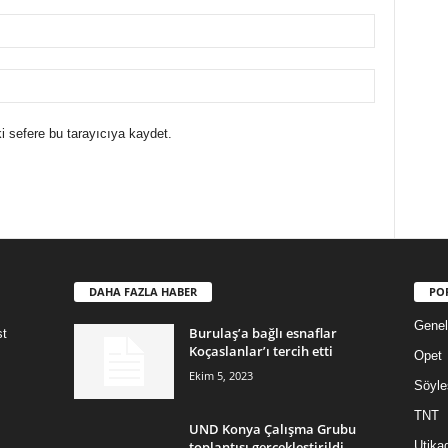
i sefere bu tarayıcıya kaydet.
DAHA FAZLA HABER
PO
Genel
Burulaş’a bağlı esnaflar
st
Koçaslanlar’ı tercih etti
Opet
Ekim 5, 2023
Söyle
TNT
UND Konya Çalışma Grubu
toplantısı gerçekleştirildi
Utika