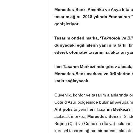
Mercedes-Benz, Amerika ve Asya kıtalar
tasarım ağını, 2018 yılında Fransa’nın 
genişletiyor.
Tasarım önderi marka, ‘T
eknoloji ve Bi
dünyadaki eğilimlerin yanı sıra farklı kı
ederek otomotiv tasarımına aktaran yara
İleri Tasarım Merkezi’nde görev alacak,
Mercedes-Benz markası ve ürünlerine 
katkı sağlayacak.
Güvenlik, konfor ve tasarım alanlarında ö
Côte d’Azur bölgesinde bulunan Avrupa’nı
Antipolis
’te yeni
İleri Tasarım Merkezi
’n
açılacak merkez,
Mercedes-Benz
’in Sin
Beijing (Çin) ve Como’da (İtalya) bulunan
küresel tasarım ağının bir parçası olacak.