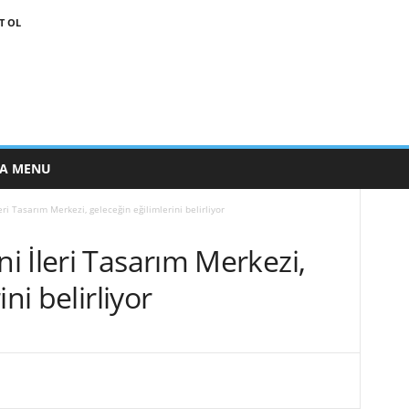
T OL
E A MENU
ri Tasarım Merkezi, geleceğin eğilimlerini belirliyor
 İleri Tasarım Merkezi,
ni belirliyor