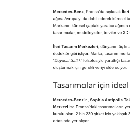
Mercedes-Benz
, Fransa’da açılacak
İler
ağına Avrupa’yı da dahil ederek küresel ta
Markanın küresel çaptaki yaratıcı ağında o
tasarımcılar, modelleyiciler, terziler ve 3D
İleri Tasarım Merkezleri
; dünyanın üç kıt
dedektör gibi işliyor. Marka, tasarım merke
“
Duyusal Saflık
” felsefesiyle yarattığı ta
oluşturmak için gerekli veriyi elde ediyor.
Tasarımcılar için ideal
Mercedes-Benz
’in,
Sophia Antipolis Tek
Merkezi
ise Fransa’daki tasarımcıların yen
kurulu olan, 2 bin 230 şirket için yaklaşık 3
ortasında yer alıyor.