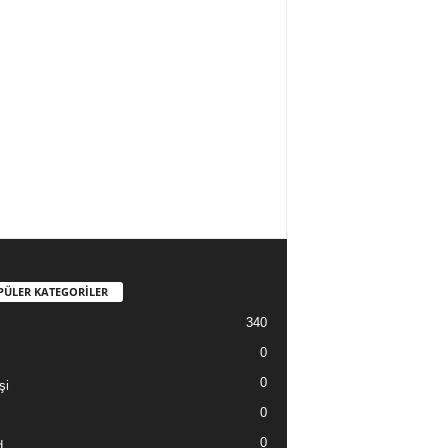
PÜLER KATEGORİLER
340
0
0
şi
0
0
d