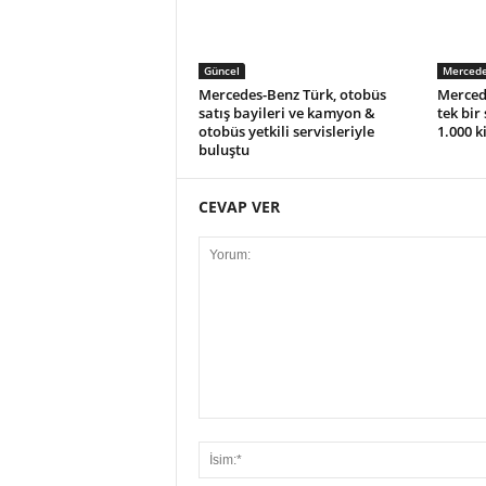
Güncel
Mercede
Mercedes-Benz Türk, otobüs
Merced
satış bayileri ve kamyon &
tek bir
otobüs yetkili servisleriyle
1.000 k
buluştu
CEVAP VER