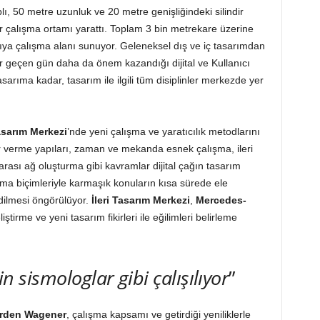
lı, 50 metre uzunluk ve 20 metre genişliğindeki silindir
bir çalışma ortamı yarattı. Toplam 3 bin metrekare üzerine
ıya çalışma alanı sunuyor. Geleneksel dış ve iç tasarımdan
er geçen gün daha da önem kazandığı dijital ve Kullanıcı
sarıma kadar, tasarım ile ilgili tüm disiplinler merkezde yer
Tasarım Merkezi
’nde yeni çalışma ve yaratıcılık metodlarını
ar verme yapıları, zaman ve mekanda esnek çalışma, ileri
arası ağ oluşturma gibi kavramlar dijital çağın tasarım
ışma biçimleriyle karmaşık konuların kısa sürede ele
dilmesi öngörülüyor.
İleri Tasarım Merkezi
,
Mercedes-
liştirme ve yeni tasarım fikirleri ile eğilimleri belirleme
in sismologlar gibi çalışılıyor
”
orden Wagener
, çalışma kapsamı ve getirdiği yeniliklerle