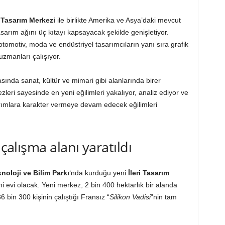
i Tasarım Merkezi
ile birlikte Amerika ve Asya’daki mevcut
sarım ağını üç kıtayı kapsayacak şekilde genişletiyor.
tomotiv, moda ve endüstriyel tasarımcıların yanı sıra grafik
 uzmanları çalışıyor.
asında sanat, kültür ve mimari gibi alanlarında birer
zleri sayesinde en yeni eğilimleri yakalıyor, analiz ediyor ve
sarımlara karakter vermeye devam edecek eğilimleri
 çalışma alanı yaratıldı
noloji ve Bilim Parkı
‘nda kurduğu yeni
İleri Tasarım
i evi olacak. Yeni merkez, 2 bin 400 hektarlık bir alanda
6 bin 300 kişinin çalıştığı Fransız “
Silikon Vadisi
”nin tam