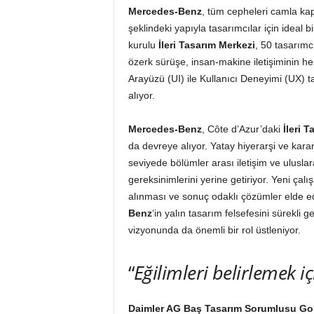
Mercedes-Benz
, tüm cepheleri camla kap
şeklindeki yapıyla tasarımcılar için ideal 
kurulu
İleri Tasarım Merkezi
, 50 tasarımc
özerk sürüşe, insan-makine iletişiminin h
Arayüzü (UI) ile Kullanıcı Deneyimi (UX) ta
alıyor.
Mercedes-Benz
, Côte d’Azur’daki
İleri 
da devreye alıyor. Yatay hiyerarşi ve kar
seviyede bölümler arası iletişim ve uluslar
gereksinimlerini yerine getiriyor. Yeni çal
alınması ve sonuç odaklı çözümler elde e
Benz
‘in yalın tasarım felsefesini sürekli ge
vizyonunda da önemli bir rol üstleniyor.
“
Eğilimleri belirlemek iç
Daimler AG Baş Tasarım Sorumlusu G