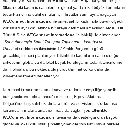
hazırlanıyor. Bu kapsamda
Mobil Oil Türk A.Ş.
, dünyanın bir çok
ülkesindeki kadın iş sahiplerine, global ya da lokal büyük kurumların
tedarik zincirine dahil olmaları için fırsatlar sunmayı amaçlayan
WEConnect International
ile şirket sahibi kadınlarla büyük ölçekli
kurumları aynı çatı altında bir araya getirmeyi amaçlıyor.
Mobil Oil
Türk A.Ş.
ve
WEConnect International
’in işbirliği ile düzenlenen
“
Satın Almacıyla Sanal Tanışma Toplantısı – İstanbul ve
Ötesi
” etkinliklerinin ikincisinin 17 Aralık Perşembe günü
gerçekleştirilmesi planlanıyor. Etkinlik ile kadınların sahip olduğu
şirketlerin; global ya da lokal büyük kuruluşların tedarik zincirlerine
dahil olmaları, bu noktada oluşturdukları networku daha da
kuvvetlendirmeleri hedefleniyor.
Kurumsal firmaların satın almaya ve tedarikte çeşitliliğe yönelik
bakış açılarının ele alınacağı etkinlikte, Ege ve Akdeniz
Bölgesi’ndeki iş sahibi kadınlara ürün ve servislerini söz konusu
kurumsal firmalara anlatma fırsatı da sağlanıyor. Etkinlikte,
WEConnect Internationa
l’in üyesi ya da destekçisi olan birçok
global ve lokal kurumsal şirketin yöneticilerinin katılımıyla paralel