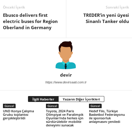
Önceki İçerik
Sonraki İçerik
Ebusco delivers first
TREDER’in yeni üyesi
electric buses for Region
Sinanlı Tanker oldu
Oberland in Germany
devir
https://www.devirsaati.com.tr
İlgili Haberler
Yazarın Diğer İçerikleri
Güncel
Güncel
Güncel
UND Konya Çalışma
Toyota, 2024 Paris
Hedef Filo, Türkiye
Grubu toplantısı
Olimpiyat ve Paralimpik
Basketbol Federasyonu
gerçekleştirildi
Oyunları’nda herkes için
ile sponsorluk
sürdürülebilir mobilite
anlaşmasını yeniledi
deneyimi sunacak