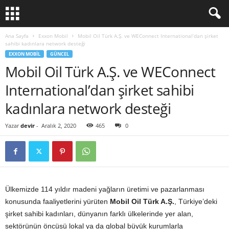
Ana Sayfa
Exxon Mobil
Mobil Oil Türk A.Ş. ve WEConnect International’dan şirket
sahibi kadınlara network desteği
EXXON MOBIL
GÜNCEL
Mobil Oil Türk A.Ş. ve WEConnect
International’dan şirket sahibi
kadınlara network desteği
Yazar
devir
-
Aralık 2, 2020
465
0
Ülkemizde 114 yıldır madeni yağların üretimi ve pazarlanması
konusunda faaliyetlerini yürüten
Mobil Oil Türk A.Ş.
, Türkiye’deki
şirket sahibi kadınları, dünyanın farklı ülkelerinde yer alan,
sektörünün öncüsü lokal ya da global büyük kurumlarla