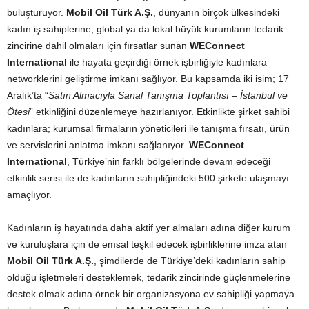
buluşturuyor.
Mobil Oil Türk A.Ş.
, dünyanın birçok ülkesindeki
kadın iş sahiplerine, global ya da lokal büyük kurumların tedarik
zincirine dahil olmaları için fırsatlar sunan
WEConnect
International
ile hayata geçirdiği örnek işbirliğiyle kadınlara
networklerini geliştirme imkanı sağlıyor. Bu kapsamda iki isim; 17
Aralık’ta “
Satın Almacıyla Sanal Tanışma Toplantısı – İstanbul ve
Ötesi
” etkinliğini düzenlemeye hazırlanıyor. Etkinlikte şirket sahibi
kadınlara; kurumsal firmaların yöneticileri ile tanışma fırsatı, ürün
ve servislerini anlatma imkanı sağlanıyor.
WEConnect
International
, Türkiye’nin farklı bölgelerinde devam edeceği
etkinlik serisi ile de kadınların sahipliğindeki 500 şirkete ulaşmayı
amaçlıyor.
Kadınların iş hayatında daha aktif yer almaları adına diğer kurum
ve kuruluşlara için de emsal teşkil edecek işbirliklerine imza atan
Mobil Oil Türk A.Ş.
, şimdilerde de Türkiye’deki kadınların sahip
olduğu işletmeleri desteklemek, tedarik zincirinde güçlenmelerine
destek olmak adına örnek bir organizasyona ev sahipliği yapmaya