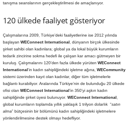
tanışma seanslarının gerçekleştirilmesi de amaçlanıyor.
120 ülkede faaliyet gösteriyor
Çalışmalarına 2009, Türkiye’deki faaliyetlerine ise 2012 yılında
başlayan
WEConnect International
, dünyanın birçok ülkesinde
şirket sahibi olan kadınlara; global ya da lokal büyük kurumların
tedarik zincirine sokma hedefi ile çalışan kar amacı gütmeyen bir
kuruluş. Çalışmalarını 120’den fazla ülkede yürüten
WEConnect
International
’in kadın sahipliğindeki işletme ağına,
WECommunity
sistemi üzerinden kayıt olan kadınlar, diğer tüm işletmelerle
bağlantı kurabiliyor. Aralarında Türkiye’nin de bulunduğu 20 ülkede
ofisi olan
WEConnect International
’in 350’yi aşkın kadın
sahipliğinde şirket üyesi bulunuyor.
WEConnect International
,
global kurumların toplamda yıllık yaklaşık 1 trilyon dolarlık “
satın
alma
” bütçesinin bir bölümünü kadın sahipliğindeki işletmelere
yönlendirilmesine destek olmayı hedefliyor.