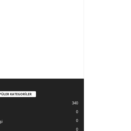
PÜLER KATEGORİLER
340
0
0
şi
0