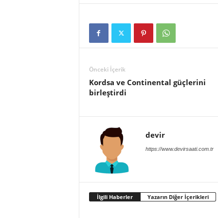
Önceki İçerik
Kordsa ve Continental güçlerini
birleştirdi
devir
https://www.devirsaati.com.tr
İlgili Haberler
Yazarın Diğer İçerikleri