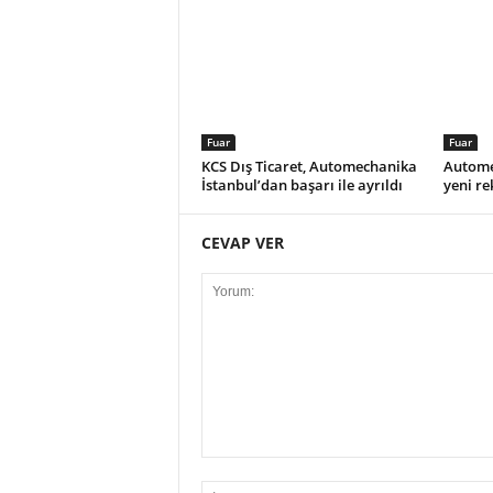
Fuar
Fuar
KCS Dış Ticaret, Automechanika
Autome
İstanbul’dan başarı ile ayrıldı
yeni re
CEVAP VER