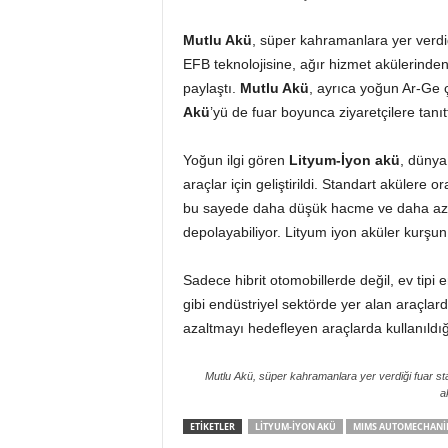
Mutlu Akü
, süper kahramanlara yer verdi
EFB teknolojisine, ağır hizmet akülerinden
paylaştı.
Mutlu Akü
, ayrıca yoğun Ar-Ge ç
Akü
’yü de fuar boyunca ziyaretçilere tanıtt
Yoğun ilgi gören
Lityum-İyon akü
, dünya
araçlar için geliştirildi. Standart akülere
bu sayede daha düşük hacme ve daha az a
depolayabiliyor. Lityum iyon aküler kurşu
Sadece hibrit otomobillerde değil, ev tipi e
gibi endüstriyel sektörde yer alan araçlar
azaltmayı hedefleyen araçlarda kullanıldığı
Mutlu Akü, süper kahramanlara yer verdiği fuar st
a
ETIKETLER
LITYUM-IYON AKÜ
MIMS AUTOMECHANI