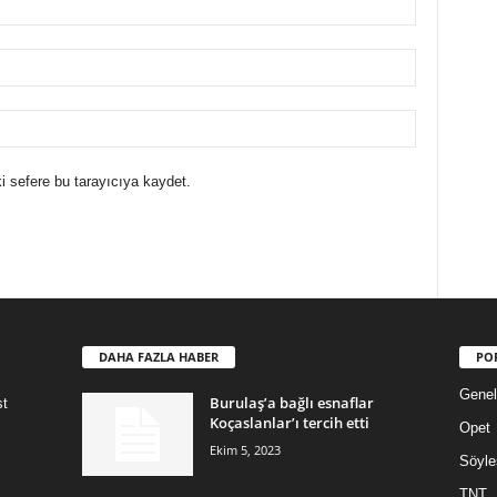
i sefere bu tarayıcıya kaydet.
DAHA FAZLA HABER
PO
Genel
Burulaş’a bağlı esnaflar
st
Koçaslanlar’ı tercih etti
Opet
Ekim 5, 2023
Söyle
TNT