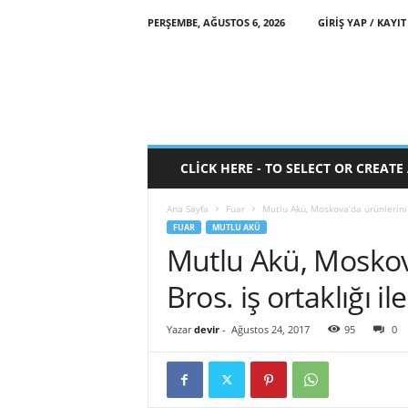
PERŞEMBE, AĞUSTOS 6, 2026
GIRIŞ YAP / KAYIT
CLICK HERE - TO SELECT OR CREAT
Ana Sayfa
Fuar
Mutlu Akü, Moskova’da ürünlerini W
FUAR
MUTLU AKÜ
Mutlu Akü, Moskov
Bros. iş ortaklığı ile
Yazar
devir
-
Ağustos 24, 2017
95
0