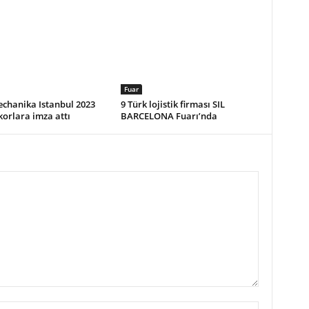
Fuar
chanika Istanbul 2023
9 Türk lojistik firması SIL
korlara imza attı
BARCELONA Fuarı’nda