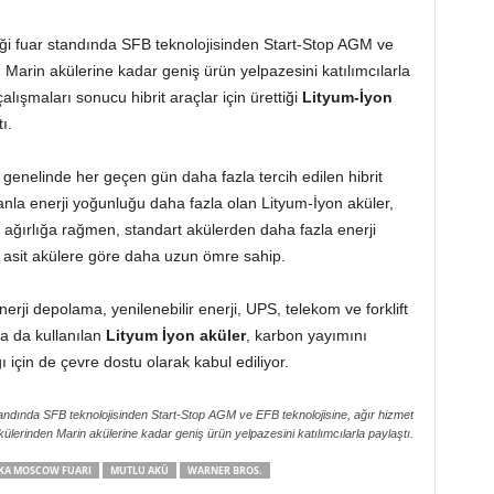
ği fuar standında SFB teknolojisinden Start-Stop AGM ve
 Marin akülerine kadar geniş ürün yelpazesini katılımcılarla
alışmaları sonucu hibrit araçlar için ürettiği
Lityum-İyon
ı.
 genelinde her geçen gün daha fazla tercih edilen hibrit
 oranla enerji yoğunluğu daha fazla olan Lityum-İyon aküler,
ğırlığa rağmen, standart akülerden daha fazla enerji
n asit akülere göre daha uzun ömre sahip.
nerji depolama, yenilenebilir enerji, UPS, telekom ve forklift
da da kullanılan
Lityum İyon aküler
, karbon yayımını
 için de çevre dostu olarak kabul ediliyor.
andında SFB teknolojisinden Start-Stop AGM ve EFB teknolojisine, ağır hizmet
külerinden Marin akülerine kadar geniş ürün yelpazesini katılımcılarla paylaştı.
KA MOSCOW FUARI
MUTLU AKÜ
WARNER BROS.