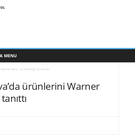
 OL
E A MENU
arner Bros. iş ortaklığı ile tanıttı
a’da ürünlerini Warner
 tanıttı