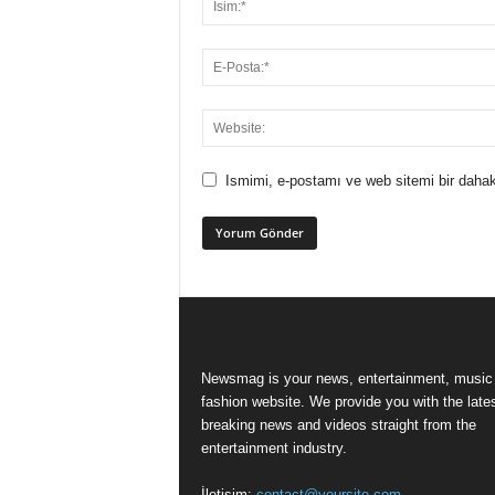
Ismimi, e-postamı ve web sitemi bir dahak
Newsmag is your news, entertainment, music
fashion website. We provide you with the late
breaking news and videos straight from the
entertainment industry.
İletişim:
contact@yoursite.com