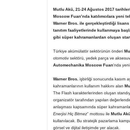
Mutlu Akü, 21-24 Ağustos 2017 tarihl
Moscow Fuarı’nda
katılımcılara yeni te
Warner Bros.
ile gerçekleştirdiği lisan
tanıtım faaliyetlerinde kullanmaya b
gibi süper kahramanlardan oluşan stant
Türkiye akümülatör sektörünün önderi
Mu
otomotiv sektörü, yedek parça ve aksesuva
Automechanika Moscow Fuarı
’nda yeni
Warner Bros.
işbirliği sonucunda kasım a
kahramanlarının kullanım hakkını alan
Mu
The Flash karakterlerinden oluşan standıyl
organizatör tarafından yapılan değerlend
anlaşması kapsamında süper kahramanlar
Enerjisi Hiç Bitmez
” mottosu ile
Mutlu Ak
kullanılacak. Bu stratejik pazarlama kampa
görsel ve dijital iletişimde yer alacak.