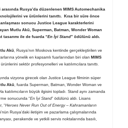
eri arasında Rusya’da düzenlenen MIMS Automechanika
knolojilerini ve ürünlerini tanıttı. Kısa bir süre önce
s anlaşması sonucu Justice League karakterlerini
aşlayan Mutlu Akü, Superman, Batman, Wonder Woman
 tasarımı ile de fuarda “
En İyi Stand
” ödülünü aldı.
tlu Akü
, Rusya’nın Moskova kentinde gerçekleştirilen ve
rlarına yönelik en kapsamlı fuarlarından biri olan
MIMS
 ürünlerini sektör profesyonelleri ve katılımcılara tanıttı.
yında vizyona girecek olan Justice League filminin süper
tlu Akü
, fuarda Superman, Batman, Wonder Woman ve
a katılımcıların büyük ilgisini topladı. Stand aynı zamanda
irme sonucunda “
En İyi Stand
” ödülünü aldı. Lisans
, “
Heroes Never Run Out of Energy – Kahramanların
ü
’nün Rusya’daki iletişim ve pazarlama çalışmalarında
nyası, perakende ve yetkili servis noktalarında basılı,