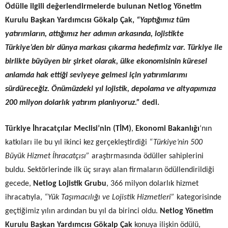
Ödülle ilgili değerlendirmelerde bulunan Netlog Yönetim
Kurulu Başkan Yardımcısı Gökalp Çak,
“Yaptığımız tüm
yatırımların, attığımız her adımın arkasında, lojistikte
Türkiye’den bir dünya markası çıkarma hedefimiz var. Türkiye ile
birlikte büyüyen bir şirket olarak, ülke ekonomisinin küresel
anlamda hak ettiği seviyeye gelmesi için yatırımlarımı
sürdüreceğiz. Önümüzdeki yıl lojistik, depolama ve altyapımıza
200 milyon dolarlık yatırım planlıyoruz
.
”
dedi.
Türkiye İhracatçılar Meclisi’nin (TİM)
,
Ekonomi Bakanlığı
‘nın
katkıları ile bu yıl ikinci kez gerçekleştirdiği
“Türkiye’nin 500
Büyük Hizmet İhracatçısı”
araştırmasında
ödüller sahiplerini
buldu.
Sektörlerinde ilk üç sırayı alan firmaların ödüllendirildiği
gecede,
Netlog Lojistik Grubu
, 366 milyon dolarlık hizmet
ihracatıyla,
“Yük Taşımacılığı ve Lojistik Hizmetleri”
kategorisinde
geçtiğimiz yılın ardından bu yıl da birinci oldu.
Netlog Yönetim
Kurulu Başkan Yardımcısı Gökalp Çak
konuya ilişkin ödülü,