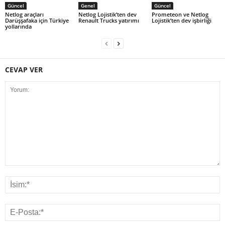
Güncel
Genel
Güncel
Netlog araçları
Netlog Lojistik’ten dev
Prometeon ve Netlog
Darüşşafaka için Türkiye
Renault Trucks yatırımı
Lojistik’ten dev işbirliği
yollarında
CEVAP VER