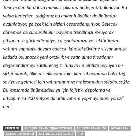
Türkiye’den bir dünya markası çıkarma hedefimiz bulunuyor.
Bu
yolda ilerlerken, aldığımız bu anlamlı ödüller de önümüzü
aydınlatıyor, gelecek için bizleri
cesaretlendiriyor. Gelecek
dönemde de sürdürülebilir büyüme trendimizi koruyarak,
altyapımızı güçlendirmeye, çalışanlarımıza ve sektörümüze
yatırım yapmaya devam edecek, küresel büyüme vizyonumuza
katkıda bulunacak yeni ortaklık ve satın alma fırsatlarını
değerlendirmeyi sürdüreceğiz.
Türkiye ile birlikte büyüyen bir
şirket olarak,
ülkemiz ekonomisinin, küresel anlamda hak ettiği
seviyeye gelmesi için yatırımlarımızı hız kesmeden sürdüreceğiz.
Bu kapsamda önümüzdeki yıl için lojistik, depolama ve
altyapımıza 200 milyon dolarlık yatırım yapmayı planlıyoruz
.
”
dedi.
ETIKETLER
EKONOMI BAKANI NIHAT ZEYBEKÇI
EKONOMI BAKANLIĞI
GÖKALP ÇAK
MEHMET BÜYÜKEKŞI
NETLOG LOJISTIK GRUBU
TIM