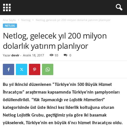
Ana Sayfa
Netlog
Netlog, gelecek yıl 200 milyon dolarlık yatırım planlıyor
NETLOG
Netlog, gelecek yıl 200 milyon
dolarlık yatırım planlıyor
Yazar
devir
-
Aralık 18, 2017
93
0
Bu yıl ikincisi düzenlenen “Türkiye’nin 500 Büyük Hizmet
İhracatçısı” araştırması kapsamında Türkiye’nin şampiyonları
ödüllendirildi.
“Yük Taşımacılığı ve Lojistik Hizmetleri”
kategorisinde üst üste ikinci kez liderlik koltuğuna oturan
Netlog Lojistik Grubu, geçtiğimiz yıla göre iki basamak
yükselerek, Türkiye’nin en büyük 6’ncı hizmet ihracatçısı oldu.