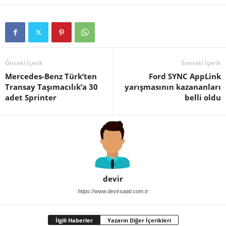
Önceki İçerik
Sonraki İçerik
Mercedes-Benz Türk’ten
Ford SYNC AppLink
Transay Taşımacılık’a 30
yarışmasının kazananları
adet Sprinter
belli oldu
devir
https://www.devirsaati.com.tr
İlgili Haberler
Yazarın Diğer İçerikleri