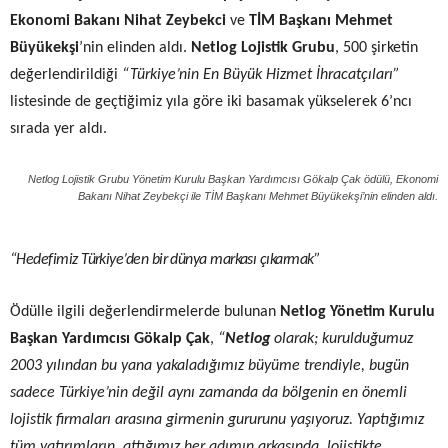
Ekonomi Bakanı Nihat Zeybekci
ve
TİM Başkanı Mehmet
Büyükekşi
’nin elinden aldı.
Netlog Lojistik Grubu
, 500 şirketin
değerlendirildiği
“Türkiye’nin En Büyük Hizmet İhracatçıları”
listesinde de geçtiğimiz yıla göre iki basamak yükselerek 6’ncı
sırada yer aldı.
Netlog Lojistik Grubu Yönetim Kurulu Başkan Yardımcısı Gökalp Çak ödülü, Ekonomi
Bakanı Nihat Zeybekçi ile TİM Başkanı Mehmet Büyükekşi’nin elinden aldı.
“Hedefimiz Türkiye’den bir dünya markası çıkarmak”
Ödülle ilgili değerlendirmelerde bulunan
Netlog
Yönetim Kurulu
Başkan Yardımcısı Gökalp Çak
,
“
Netlog
olarak
; kurulduğumuz
2003 yılından bu yana yakaladığımız büyüme trendiyle, bugün
sadece Türkiye’nin değil aynı zamanda da bölgenin en önemli
lojistik firmaları arasına girmenin gururunu yaşıyoruz. Yaptığımız
tüm
yatırımların, attığımız her adımın arkasında, lojistikte