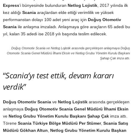
Express
’i bünyesinde bulunduran
Netlog Lojistik
, 2017 yılında ilk
kez aldığı
Scania
araçlardan elde ettiği verimlilik ve yüksek
performanstan dolayı 100 adet yeni araç için
Doğuş Otomotiv
Scania
ile anlaşma imzaladı. Anlaşmaya göre araçların 65 adedi bu
yıl, kalan 35 adedi ise 2018 yılı başında teslim edilecek.
Doğuş Otomotiv Scania ve Netlog Lojistik arasında gerçekleşen anlaşmaya Doğuş
Otomotiv Scania Genel Müdürü İlhami Eksin ve Netlog Grubu Yönetim Kurulu Başkanı
Şahap Çak imza attı.
“
Scania’yı test ettik, devam kararı
verdik
”
Doğuş Otomotiv Scania
ve
Netlog Lojistik
arasında gerçekleşen
anlaşmaya
Doğuş Otomotiv Scania Genel Müdürü İlhami Eksin
ve
Netlog Grubu Yönetim Kurulu Başkanı Şahap Çak
imza attı.
Törene
Scania Türkiye Bölge Müdürü Per Stümer
,
Scania Satış
Müdürü Gökhan Altun
,
Netlog Grubu Yönetim Kurulu Başkan