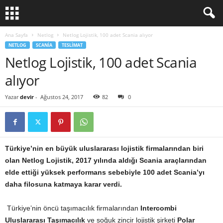
Ana Sayfa
Netlog
Netlog Lojistik, 100 adet Scania alıyor
NETLOG
SCANIA
TESLIMAT
Netlog Lojistik, 100 adet Scania
alıyor
Yazar
devir
-
Ağustos 24, 2017
82
0
Türkiye’nin en büyük uluslararası lojistik firmalarından biri
olan Netlog Lojistik, 2017 yılında aldığı Scania araçlarından
elde ettiği yüksek performans sebebiyle 100 adet Scania’yı
daha filosuna katmaya karar verdi.
Türkiye’nin öncü taşımacılık firmalarından
Intercombi
Uluslararası Taşımacılık
ve soğuk zincir lojistik şirketi
Polar