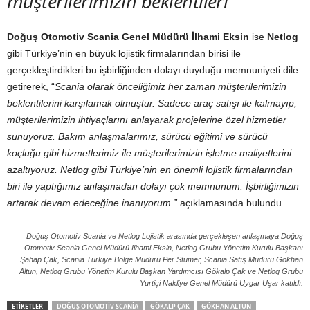
müşterilerimizin beklentileri
”
Doğuş Otomotiv Scania Genel Müdürü İlhami Eksin
ise
Netlog
gibi Türkiye’nin en büyük lojistik firmalarından birisi ile
gerçekleştirdikleri bu işbirliğinden dolayı duyduğu memnuniyeti dile
getirerek, “
Scania olarak önceliğimiz her zaman müşterilerimizin
beklentilerini karşılamak olmuştur. Sadece araç satışı ile kalmayıp,
müşterilerimizin ihtiyaçlarını anlayarak projelerine özel hizmetler
sunuyoruz. Bakım anlaşmalarımız, sürücü eğitimi ve sürücü
koçluğu gibi hizmetlerimiz ile müşterilerimizin işletme maliyetlerini
azaltıyoruz. Netlog gibi Türkiye’nin en önemli lojistik firmalarından
biri ile yaptığımız anlaşmadan dolayı çok memnunum. İşbirliğimizin
artarak devam edeceğine inanıyorum.”
açıklamasında bulundu.
Doğuş Otomotiv Scania ve Netlog Lojistik arasında gerçekleşen anlaşmaya Doğuş
Otomotiv Scania Genel Müdürü İlhami Eksin, Netlog Grubu Yönetim Kurulu Başkanı
Şahap Çak, Scania Türkiye Bölge Müdürü Per Stümer, Scania Satış Müdürü Gökhan
Altun, Netlog Grubu Yönetim Kurulu Başkan Yardımcısı Gökalp Çak ve Netlog Grubu
Yurtiçi Nakliye Genel Müdürü Uygar Uşar katıldı.
ETIKETLER
DOĞUŞ OTOMOTIV SCANIA
GÖKALP ÇAK
GÖKHAN ALTUN