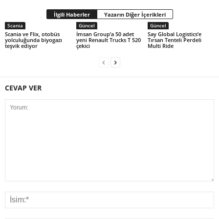
İlgili Haberler
Yazarın Diğer İçerikleri
Scania
Güncel
Güncel
Scania ve Flix, otobüs
İmsan Group’a 50 adet
Say Global Logistics’e
yolculuğunda biyogazı
yeni Renault Trucks T 520
Tırsan Tenteli Perdeli
teşvik ediyor
çekici
Multi Ride
CEVAP VER