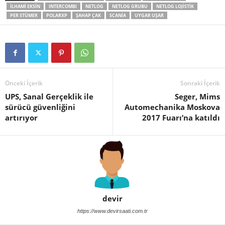
ILHAMI EKSIN
INTERCOMBI
NETLOG
NETLOG GRUBU
NETLOG LOJISTIK
PER STÜMER
POLARXP
ŞAHAP ÇAK
SCANIA
UYGAR UŞAR
Önceki İçerik
Sonraki İçerik
UPS, Sanal Gerçeklik ile
Seger, Mims
sürücü güvenliğini
Automechanika Moskova
artırıyor
2017 Fuarı’na katıldı
devir
https://www.devirsaati.com.tr