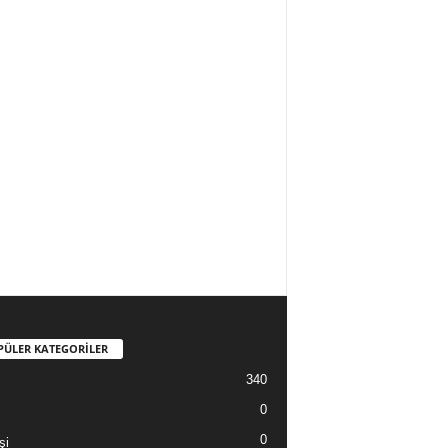
PÜLER KATEGORİLER
340
0
0
şi