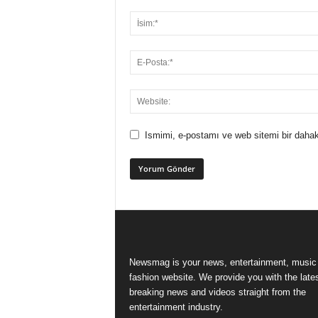
Ismimi, e-postamı ve web sitemi bir dahak
Newsmag is your news, entertainment, music
fashion website. We provide you with the late
breaking news and videos straight from the
entertainment industry.