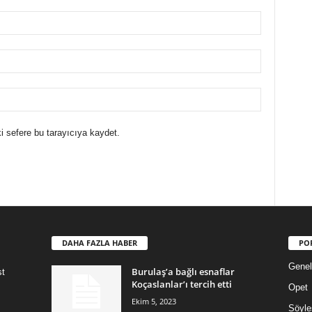
i sefere bu tarayıcıya kaydet.
DAHA FAZLA HABER
PO
Genel
Burulaş’a bağlı esnaflar
st
Koçaslanlar’ı tercih etti
Opet
Ekim 5, 2023
Söyle