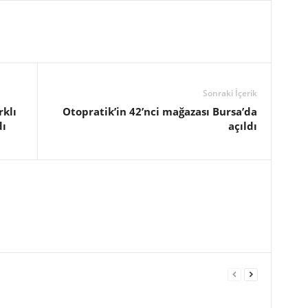
Sonraki İçerik
rklı
Otopratik’in 42’nci mağazası Bursa’da
dı
açıldı