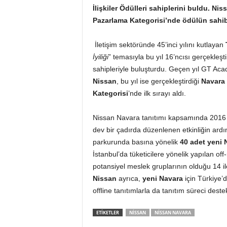
İlişkiler Ödülleri sahiplerini buldu. Nis
Pazarlama Kategorisi’nde ödülün sahib
İletişim sektöründe 45’inci yılını kutlayan
İyiliği
” temasıyla bu yıl 16’ncısı gerçekleşti
sahipleriyle buluşturdu. Geçen yıl GT Acad
Nissan
, bu yıl ise gerçekleştirdiği
Navara 
Kategorisi
’nde ilk sırayı aldı.
Nissan Navara tanıtımı kapsamında 2016 y
dev bir çadırda düzenlenen etkinliğin ard
parkurunda basına yönelik
40 adet yeni 
İstanbul’da tüketicilere yönelik yapılan off
potansiyel meslek gruplarının olduğu 14 il
Nissan
ayrıca,
yeni Navara
için Türkiye’d
offline tanıtımlarla da tanıtım süreci destek
ETIKETLER
NISSAN
NISSAN NAVARA