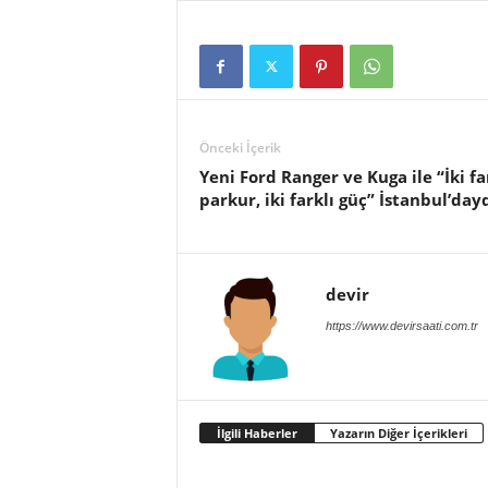
Önceki İçerik
Yeni Ford Ranger ve Kuga ile “İki fa
parkur, iki farklı güç” İstanbul’day
devir
https://www.devirsaati.com.tr
İlgili Haberler
Yazarın Diğer İçerikleri