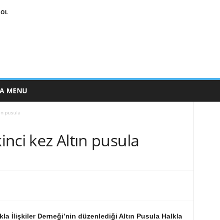
 OL
E A MENU
ın pusula
kinci kez Altın pusula
la İlişkiler Derneği’nin düzenlediği Altın Pusula Halkla