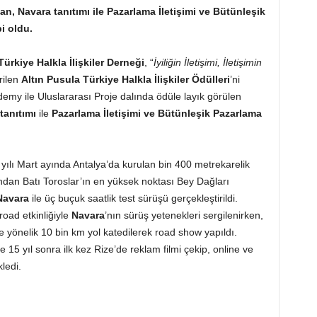
san, Navara tanıtımı ile Pazarlama İletişimi ve Bütünleşik
i oldu.
Türkiye Halkla İlişkiler Derneği
, “
İyiliğin İletişimi, İletişimin
rilen
Altın Pusula Türkiye Halkla İlişkiler Ödülleri
’ni
emy ile Uluslararası Proje dalında ödüle layık görülen
tanıtımı
ile
Pazarlama İletişimi ve Bütünleşik Pazarlama
ılı Mart ayında Antalya’da kurulan bin 400 metrekarelik
ından Batı Toroslar’ın en yüksek noktası Bey Dağları
Navara
ile üç buçuk saatlik test sürüşü gerçekleştirildi.
-road etkinliğiyle
Navara
’nın sürüş yetenekleri sergilenirken,
e yönelik 10 bin km yol katedilerek road show yapıldı.
e 15 yıl sonra ilk kez Rize’de reklam filmi çekip, online ve
ledi.