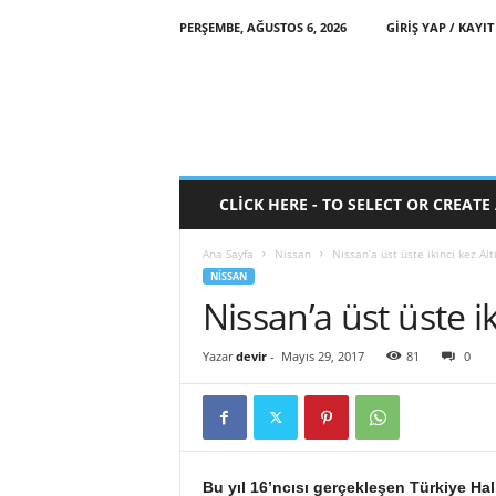
PERŞEMBE, AĞUSTOS 6, 2026
GIRIŞ YAP / KAYIT
CLICK HERE - TO SELECT OR CREAT
Ana Sayfa
Nissan
Nissan’a üst üste ikinci kez Alt
NISSAN
Nissan’a üst üste i
Yazar
devir
-
Mayıs 29, 2017
81
0
Bu yıl 16’ncısı gerçekleşen Türkiye Halk