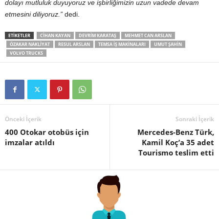
dolayı mutluluk duyuyoruz ve işbirliğimizin uzun vadede devam
etmesini diliyoruz.”
dedi.
ETIKETLER
CIHAN KAYAN
DEVRIM KARATAŞ
MEHMET CAN ARSLAN
ÖZAKAR NAKLIYAT
RESUL ARSLAN
TEMSA IŞ MAKINALARI
UMUT ŞAHIN
VOLVO TRUCKS
Önceki İçerik
Sonraki İçerik
400 Otokar otobüs için
Mercedes-Benz Türk,
imzalar atıldı
Kamil Koç’a 35 adet
Tourismo teslim etti