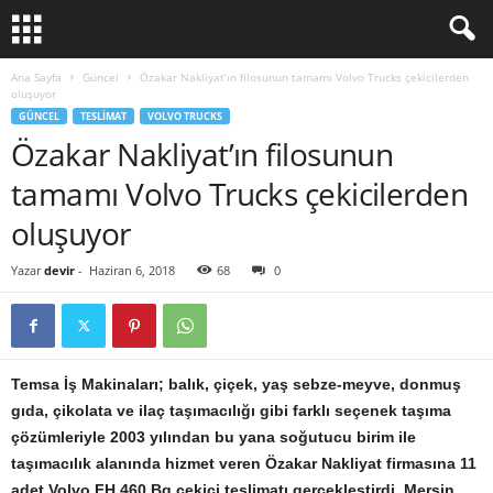
Ana Sayfa
Güncel
Özakar Nakliyat’ın filosunun tamamı Volvo Trucks çekicilerden
oluşuyor
GÜNCEL
TESLIMAT
VOLVO TRUCKS
Özakar Nakliyat’ın filosunun
tamamı Volvo Trucks çekicilerden
oluşuyor
Yazar
devir
-
Haziran 6, 2018
68
0
Temsa İş Makinaları; balık, çiçek, yaş sebze-meyve, donmuş
gıda, çikolata ve ilaç taşımacılığı gibi farklı seçenek taşıma
çözümleriyle 2003 yılından bu yana soğutucu birim ile
taşımacılık alanında hizmet veren Özakar Nakliyat firmasına 11
adet Volvo FH 460 Bg çekici teslimatı gerçekleştirdi. Mersin