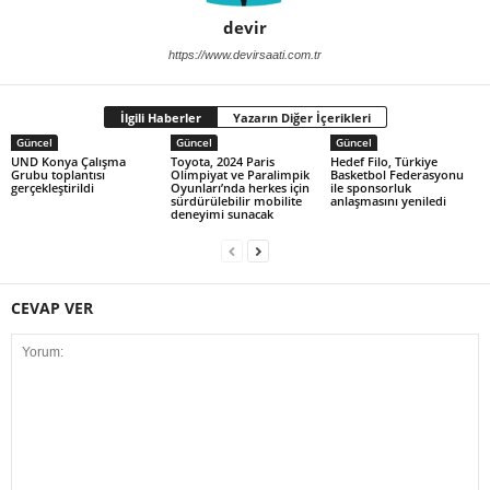
devir
https://www.devirsaati.com.tr
İlgili Haberler
Yazarın Diğer İçerikleri
Güncel
Güncel
Güncel
UND Konya Çalışma
Toyota, 2024 Paris
Hedef Filo, Türkiye
Grubu toplantısı
Olimpiyat ve Paralimpik
Basketbol Federasyonu
gerçekleştirildi
Oyunları’nda herkes için
ile sponsorluk
sürdürülebilir mobilite
anlaşmasını yeniledi
deneyimi sunacak
CEVAP VER