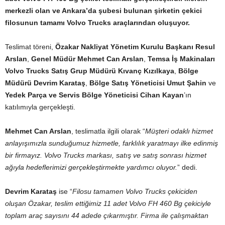
merkezli olan ve Ankara’da şubesi bulunan şirketin çekici
filosunun tamamı Volvo Trucks araçlarından oluşuyor.
Teslimat töreni,
Özakar Nakliyat Yönetim Kurulu Başkanı Resul
Arslan
,
Genel Müdür Mehmet Can Arslan
,
Temsa İş Makinaları
Volvo Trucks Satış Grup Müdürü Kıvanç Kızılkaya
,
Bölge
Müdürü Devrim Karataş
,
Bölge Satış Yöneticisi Umut Şahin
ve
Yedek Parça ve Servis Bölge Yöneticisi Cihan Kayan
’ın
katılımıyla gerçekleşti.
Mehmet Can Arslan
, teslimatla ilgili olarak “
Müşteri odaklı hizmet
anlayışımızla sunduğumuz hizmetle, farklılık yaratmayı ilke edinmiş
bir firmayız. Volvo Trucks markası, satış ve satış sonrası hizmet
ağıyla hedeflerimizi gerçekleştirmekte yardımcı oluyor.
” dedi.
Devrim Karataş
ise “
Filosu tamamen Volvo Trucks çekiciden
oluşan Özakar, teslim ettiğimiz 11 adet Volvo FH 460 Bg çekiciyle
toplam araç sayısını 44 adede çıkarmıştır. Firma ile çalışmaktan