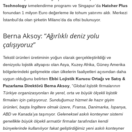
Technology
ivmelendirme programı ve Singapur’da
Hatcher Plus
fonundan 1 milyon Euro değerleme ile tohum yatırımı aldı. Merkezi
İstanbul’da olan şirketin Milano’da da ofisi bulunuyor.
Berna Aksoy: “
Ağırlıklı deniz yolu
çalışıyoruz
”
Tekstil ürünleri üretiminin yoğun olarak gerçekleştirildiği ve
denizyolu lojistik altyapısı olan Asya, Kuzey Afrika, Güney Amerika
bölgelerindeki gelişmekte olan ülkelerin faaliyetleri açısından daha
uygun olduğunu belirten
Ebbi Lojistik Kurucu Ortağı ve Satış &
Pazarlama Direktörü Berna Aksoy
, “
Global lojistik firmalarının
Türkiye organizasyonları ile yerel, orta ve büyük ölçekli lojistik
firmaları için çalışıyoruz. Sunduğumuz hizmet ile hazır giyim
ürünleri, başta İngiltere olmak üzere, Fransa, Danimarka, İspanya,
ABD ve Kanada’ya taşınıyor. Geleneksel askılı konteyner sistemi
genellikle büyük ölçekli armatör firmalar tarafından kendi
bünyelerinde kullanılıyor fakat geliştirdiğimiz yeni askılı konteyner