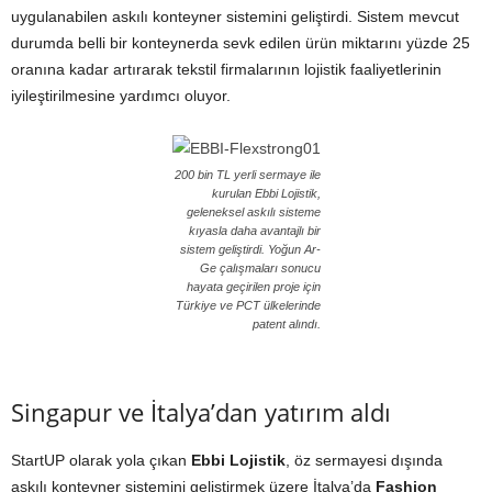
uygulanabilen askılı konteyner sistemini geliştirdi. Sistem mevcut
durumda belli bir konteynerda sevk edilen ürün miktarını yüzde 25
oranına kadar artırarak tekstil firmalarının lojistik faaliyetlerinin
iyileştirilmesine yardımcı oluyor.
200 bin TL yerli sermaye ile
kurulan Ebbi Lojistik,
geleneksel askılı sisteme
kıyasla daha avantajlı bir
sistem geliştirdi. Yoğun Ar-
Ge çalışmaları sonucu
hayata geçirilen proje için
Türkiye ve PCT ülkelerinde
patent alındı.
Singapur ve İtalya’dan yatırım aldı
StartUP olarak yola çıkan
Ebbi Lojistik
, öz sermayesi dışında
askılı konteyner sistemini geliştirmek üzere İtalya’da
Fashion