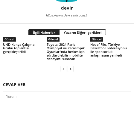
devir
https://www.devirsaati.com.tr
İlgili Haberler
Yazarın Diğer İçerikleri
Güncel
Güncel
Güncel
UND Konya Çalışma
Toyota, 2024 Paris
Hedef Filo, Türkiye
Grubu toplantısı
Olimpiyat ve Paralimpik
Basketbol Federasyonu
gerçekleştirildi
Oyunları’nda herkes için
ile sponsorluk
sürdürülebilir mobilite
anlaşmasını yeniledi
deneyimi sunacak
CEVAP VER