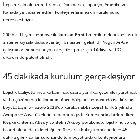
İngiltere olmak üzere Fransa, Danimarka, İspanya, Amerika ve
Kanada’ya transfer edilen konteynerların askılı kurulumunu
gerçekleştiriyor.
200 bin TL yerli sermaye ile kurulan
Ebbi Lojistik
, geleneksel askılı
sisteme kıyasla daha avantajlı bir sistem geliştirdi. Yoğun Ar-Ge
çalışmaları sonucu hayata geçirilen proje için Türkiye ve PCT
ülkelerinde patent alındı.
45 dakikada kurulum gerçekleşiyor
Lojistik faaliyetlerinde kullanılmak üzere yenilikçi çözümler yaratmak
ve bu çözümlerin kullanımını önce bölgesel sonrasında ise küresel
boyuta taşımak üzere 2018’de kurulan
Ebbi Lojistik
, ilk 2 yılında
Avrupa ve Asya ülkelerinin radarına girdi. Kurucu ortaklardan
İlker
Keşkek
,
Berna Aksoy
ve
Bekir Aksoy
perakende, lojistik, iç ve dış
ticaret alanında elde ettiği tecrübelerini buluşturarak sadece 45
dakika gibi kısa bir süre içinde tüm boyutlardaki konteynerlara