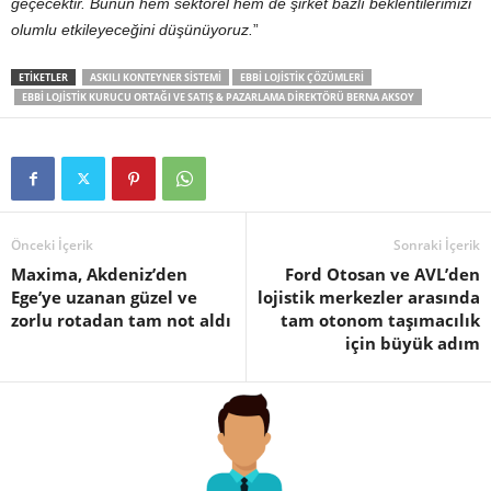
geçecektir. Bunun hem sektörel hem de şirket bazlı beklentilerimizi
olumlu etkileyeceğini düşünüyoruz.
”
ETIKETLER
ASKILI KONTEYNER SISTEMI
EBBI LOJISTIK ÇÖZÜMLERI
EBBI LOJISTIK KURUCU ORTAĞI VE SATIŞ & PAZARLAMA DIREKTÖRÜ BERNA AKSOY
Önceki İçerik
Sonraki İçerik
Maxima, Akdeniz’den
Ford Otosan ve AVL’den
Ege’ye uzanan güzel ve
lojistik merkezler arasında
zorlu rotadan tam not aldı
tam otonom taşımacılık
için büyük adım