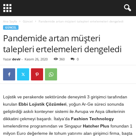
Ana Sayfa
Güncel
Pandemide artan müşteri talepleri ertelemeleri dengeledi
GÜNCEL
Pandemide artan müşteri
talepleri ertelemeleri dengeledi
Yazar
devir
-
Kasım 26, 2020
360
0
Lojistik ve perakende sektöründe deneyimli 3 girişimci tarafından
kurulan
Ebbi Lojistik Çözümleri
, yoğun Ar-Ge süreci sonunda
geliştirdiği askılı konteyner sistemi ile Avrupa ve Asya ülkelerinin
dikkatini çekmeyi başardı. İtalya’da
Fashion Technology
ivmelendirme programından ve Singapur
Hatcher Plus
fonundan 1
milyon Euro değerleme ile tohum yatırımı alan girişimci firma, başta