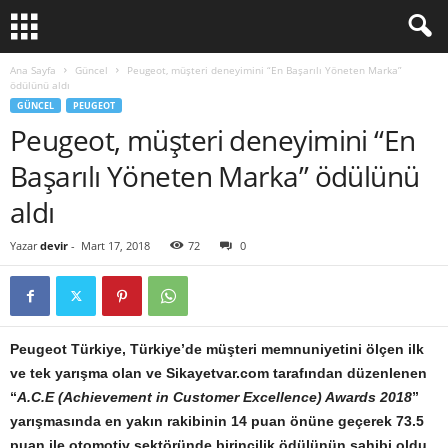
Ana Sayfa
Güncel
Peugeot, müşteri deneyimini “En Başarılı Yöneten Marka”
ödülünü aldı
GÜNCEL
PEUGEOT
Peugeot, müşteri deneyimini “En
Başarılı Yöneten Marka” ödülünü
aldı
Yazar
devir
-
Mart 17, 2018
72
0
Peugeot Türkiye, Türkiye’de müşteri memnuniyetini ölçen ilk
ve tek yarışma olan ve Sikayetvar.com tarafından düzenlenen
“
A.C.E (Achievement in Customer Excellence) Awards 2018
”
yarışmasında en yakın rakibinin 14 puan önüne geçerek 73.5
puan ile otomotiv sektöründe birincilik ödülünün sahibi oldu.