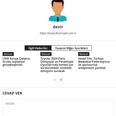
devir
https://www.devirsaati.com.tr
İlgili Haberler
Yazarın Diğer İçerikleri
Güncel
Güncel
Güncel
UND Konya Çalışma
Toyota, 2024 Paris
Hedef Filo, Türkiye
Grubu toplantısı
Olimpiyat ve Paralimpik
Basketbol Federasyonu
gerçekleştirildi
Oyunları’nda herkes için
ile sponsorluk
sürdürülebilir mobilite
anlaşmasını yeniledi
deneyimi sunacak
CEVAP VER