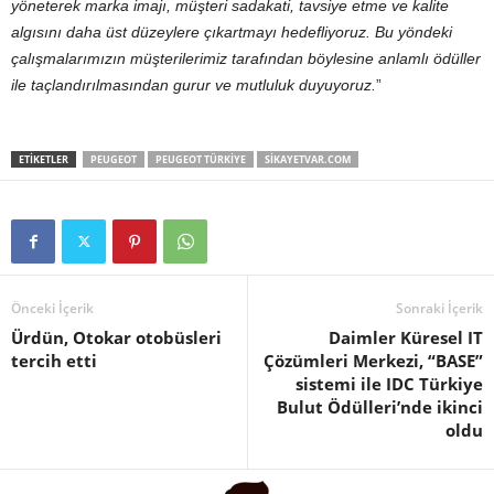
yöneterek marka imajı, müşteri sadakati, tavsiye etme ve kalite
algısını daha üst düzeylere çıkartmayı hedefliyoruz. Bu yöndeki
çalışmalarımızın müşterilerimiz tarafından böylesine anlamlı ödüller
ile taçlandırılmasından gurur ve mutluluk duyuyoruz.
”
ETIKETLER
PEUGEOT
PEUGEOT TÜRKIYE
SIKAYETVAR.COM
Önceki İçerik
Sonraki İçerik
Ürdün, Otokar otobüsleri
Daimler Küresel IT
tercih etti
Çözümleri Merkezi, “BASE”
sistemi ile IDC Türkiye
Bulut Ödülleri’nde ikinci
oldu