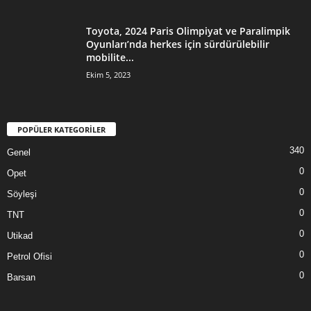
Toyota, 2024 Paris Olimpiyat ve Paralimpik
Oyunları’nda herkes için sürdürülebilir
mobilite...
Ekim 5, 2023
POPÜLER KATEGORİLER
340
Genel
0
Opet
0
Söyleşi
0
TNT
0
Utikad
0
Petrol Ofisi
0
Barsan