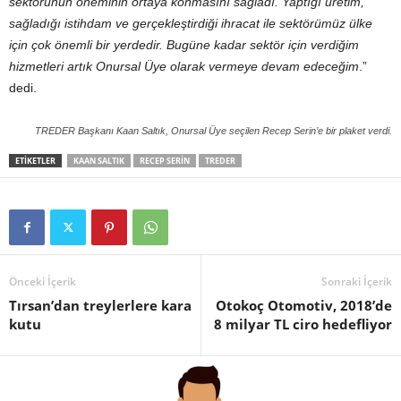
sektörünün öneminin ortaya konmasını sağladı. Yaptığı üretim,
sağladığı istihdam ve gerçekleştirdiği ihracat ile sektörümüz ülke
için çok önemli bir yerdedir. Bugüne kadar sektör için verdiğim
hizmetleri artık Onursal Üye olarak vermeye devam edeceğim
.”
dedi.
TREDER Başkanı Kaan Saltık, Onursal Üye seçilen Recep Serin’e bir plaket verdi.
ETIKETLER
KAAN SALTIK
RECEP SERIN
TREDER
Önceki İçerik
Sonraki İçerik
Tırsan’dan treylerlere kara
Otokoç Otomotiv, 2018’de
kutu
8 milyar TL ciro hedefliyor