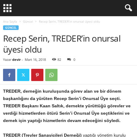
Ana Sayfa
Güncel
Recep Serin, TREDER’in onursal üyesi oldu
GÜNCEL
Recep Serin, TREDER’in onursal
üyesi oldu
Yazar
devir
-
Mart 16, 2018
82
0
TREDER, derneğin kuruluşunda görev alan ve bir dönem
başkanlığını da yürüten Recep Serin’i Onursal Üye seçti.
TREDER Başkanı Kaan Saltık, dernekte
yürüttüğü görevler ve
verdiği hizmetlerden ötürü Serin’i Onursal Üye seçtiklerini ve
dernek için yaptığı hizmetlerin devam edeceğini söyledi.
TREDER (Treyler Sanayicileri Derneği)
yaptığı yönetim kurulu