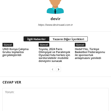
devir
https://www.devirsaati.com.tr
İlgili Haberler
Yazarın Diğer İçerikleri
Güncel
Güncel
Güncel
UND Konya Çalışma
Toyota, 2024 Paris
Hedef Filo, Türkiye
Grubu toplantısı
Olimpiyat ve Paralimpik
Basketbol Federasyonu
gerçekleştirildi
Oyunları’nda herkes için
ile sponsorluk
sürdürülebilir mobilite
anlaşmasını yeniledi
deneyimi sunacak
CEVAP VER