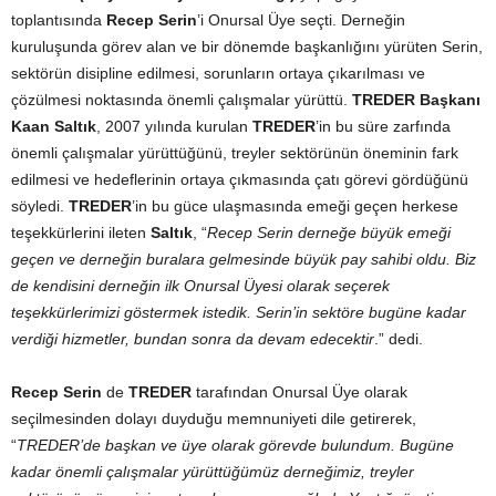
toplantısında
Recep Serin
’i Onursal Üye seçti. Derneğin
kuruluşunda görev alan ve bir dönemde başkanlığını yürüten Serin,
sektörün disipline edilmesi, sorunların ortaya çıkarılması ve
çözülmesi noktasında önemli çalışmalar yürüttü.
TREDER Başkanı
Kaan Saltık
, 2007 yılında kurulan
TREDER
’in bu süre zarfında
önemli çalışmalar yürüttüğünü, treyler sektörünün öneminin fark
edilmesi ve hedeflerinin ortaya çıkmasında çatı görevi gördüğünü
söyledi.
TREDER
’in bu güce ulaşmasında emeği geçen herkese
teşekkürlerini ileten
Saltık
, “
Recep Serin derneğe büyük emeği
geçen ve derneğin buralara gelmesinde büyük pay sahibi oldu. Biz
de kendisini derneğin ilk Onursal Üyesi olarak seçerek
teşekkürlerimizi göstermek istedik. Serin’in sektöre bugüne kadar
verdiği hizmetler, bundan sonra da devam edecektir
.” dedi.
Recep Serin
de
TREDER
tarafından Onursal Üye olarak
seçilmesinden dolayı duyduğu memnuniyeti dile getirerek,
“
TREDER’de başkan ve üye olarak görevde bulundum. Bugüne
kadar önemli çalışmalar yürüttüğümüz derneğimiz, treyler