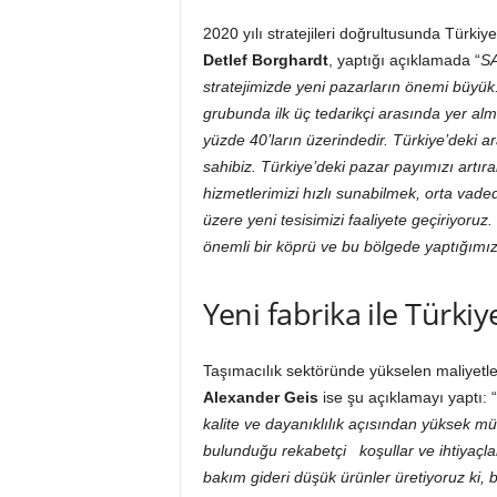
2020 yılı stratejileri doğrultusunda Türkiy
Detlef Borghardt
, yaptığı açıklamada “
SA
stratejimizde yeni pazarların önemi büyü
grubunda ilk üç tedarikçi arasında yer al
yüzde 40’ların üzerindedir. Türkiye’deki a
sahibiz. Türkiye’deki pazar payımızı artır
hizmetlerimizi hızlı sunabilmek, orta vad
üzere yeni tesisimizi faaliyete geçiriyoruz
önemli bir köprü ve bu bölgede yaptığımız
Yeni fabrika ile Türkiye
Taşımacılık sektöründe yükselen maliyetl
Alexander Geis
ise şu açıklamayı yaptı: “
kalite ve dayanıklılık açısından yüksek müh
bulunduğu rekabetçi koşullar ve ihtiyaçl
bakım gideri düşük ürünler üretiyoruz ki, b