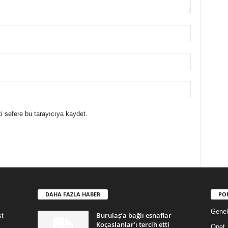
i sefere bu tarayıcıya kaydet.
DAHA FAZLA HABER
PO
Genel
Burulaş’a bağlı esnaflar
st
Koçaslanlar’ı tercih etti
Opet