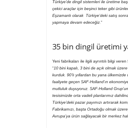
Türkiye’de dingil sistemleri ile üretime b
çekici araçlar için beşinci teker gibi ürünl
Eşzamanlı olarak Türkiye’deki satış sonr
yapmaya devam edeceğiz.
”
35 bin dingil üretimi 
Yeni fabrikaları ile ilgili ayrıntılı bilgi veren
“
10 bini kapalı, 3 bini de açık olmak üzere
kurduk. 90’lı yıllardan bu yana ülkemizde ü
faaliyete geçen SAF-Holland’ın ekonomiye
mutluluk duyuyoruz. SAF-Holland Grup’un 
tesisimizde orta vadeli planlarımız dahilin
Türkiye’deki pazar payımızı artırarak ko
Fabrikamızı, başta Ortadoğu olmak üzere, 
Avrupa’ya ürün sağlayacak bir merkez hali