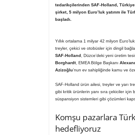
tedarikçilerinden SAF-Holland, Türkiye’
şirket, 5 milyon Euro’luk yatırım ile T
başladı.
Yıllık ortalama 1 milyar 42 milyon Euro’lu
treyler, çekici ve otobüsler için dingil bağl
SAF-Holland
, Düzce’deki yeni üretim tesi
Borghardt
, EMEA Bölge Başkanı
Alexan
Azizoğlu
’nun ev sahipliğinde kamu ve öze
SAF-Holland ürün ailesi, treyler ve yarı tre
gibi kritik ürünlerin yanı sıra çekiciler içi
süspansiyon sistemleri gibi çözümleri kaps
Komşu pazarlara Türki
hedefliyoruz