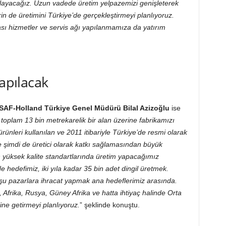
aşlayacağız. Uzun vadede üretim yelpazemizi genişleterek
erin de üretimini Türkiye’de gerçekleştirmeyi planlıyoruz.
ası hizmetler ve servis ağı yapılanmamıza da yatırım
yapılacak
SAF-Holland Türkiye Genel Müdürü Bilal Azizoğlu
ise
 toplam 13 bin metrekarelik bir alan üzerine fabrikamızı
rünleri kullanılan ve 2011 itibariyle Türkiye’de resmi olarak
 şimdi de üretici olarak katkı sağlamasından büyük
yüksek kalite standartlarında üretim yapacağımız
de hedefimiz, iki yıla kadar 35 bin adet dingil üretmek.
mşu pazarlara ihracat yapmak ana hedeflerimiz arasında.
Afrika, Rusya, Güney Afrika ve hatta ihtiyaç halinde Orta
ne getirmeyi planlıyoruz.
” şeklinde konuştu.