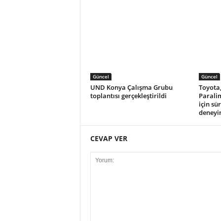
Güncel
Güncel
UND Konya Çalışma Grubu
Toyota,
toplantısı gerçekleştirildi
Parali
için sü
deneyi
CEVAP VER