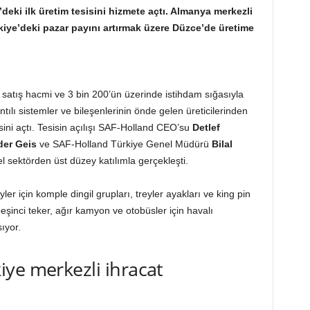
deki ilk üretim tesisini hizmete açtı. Almanya merkezli
ürkiye’deki pazar payını artırmak üzere Düzce’de üretime
k satış hacmi ve 3 bin 200’ün üzerinde istihdam sığasıyla
antılı sistemler ve bileşenlerinin önde gelen üreticilerinden
sini açtı. Tesisin açılışı SAF-Holland CEO’su
Detlef
der Geis
ve SAF-Holland Türkiye Genel Müdürü
Bilal
l sektörden üst düzey katılımla gerçekleşti.
yler için komple dingil grupları, treyler ayakları ve king pin
n beşinci teker, ağır kamyon ve otobüsler için havalı
ıyor.
ye merkezli ihracat