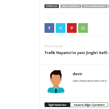
ETIKETLER
BILAL AZIZOĞLU
DETLEF BORGHARDT
Önceki İçerik
Trafik Hayattır’ın yeni Jingle’ı belli
devir
https://www.devirsaati.com.tr
İlgili Haberler
Yazarın Diğer İçerikleri