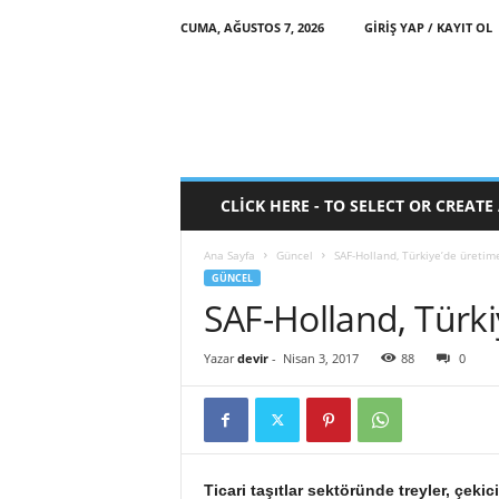
CUMA, AĞUSTOS 7, 2026
GIRIŞ YAP / KAYIT OL
CLICK HERE - TO SELECT OR CREAT
Ana Sayfa
Güncel
SAF-Holland, Türkiye’de üretim
GÜNCEL
SAF-Holland, Türki
Yazar
devir
-
Nisan 3, 2017
88
0
Ticari taşıtlar sektöründe treyler, çek