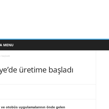
E A MENU
e başladı
ye’de üretime başladı
ici ve otobüs uygulamalarının önde gelen