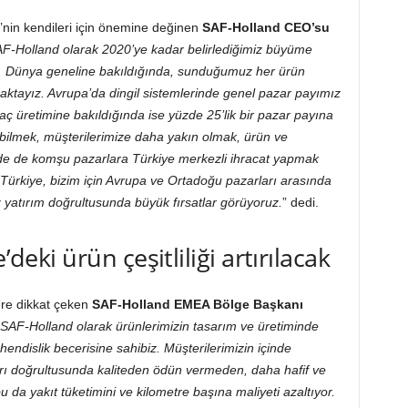
e’nin kendileri için önemine değinen
SAF-Holland CEO’su
F-Holland olarak 2020’ye kadar belirlediğimiz büyüme
k. Dünya geneline bakıldığında, sunduğumuz her ürün
maktayız. Avrupa’da dingil sistemlerinde genel pazar payımız
raç üretimine bakıldığında ise yüzde 25’lik bir pazar payına
abilmek, müşterilerimize daha yakın olmak, ürün ve
ede de komşu pazarlara Türkiye merkezli ihracat yapmak
. Türkiye, bizim için Avrupa ve Ortadoğu pazarları arasında
 yatırım doğrultusunda büyük fırsatlar görüyoruz.
” dedi.
’deki ürün çeşitliliği artırılacak
ere dikkat çeken
SAF-Holland EMEA Bölge Başkanı
SAF-Holland olarak ürünlerimizin tasarım ve üretiminde
endislik becerisine sahibiz. Müşterilerimizin içinde
arı doğrultusunda kaliteden ödün vermeden, daha hafif ve
u da yakıt tüketimini ve kilometre başına maliyeti azaltıyor.