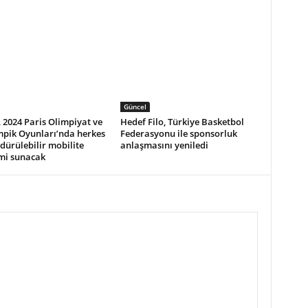
Güncel
 2024 Paris Olimpiyat ve
Hedef Filo, Türkiye Basketbol
mpik Oyunları’nda herkes
Federasyonu ile sponsorluk
rdürülebilir mobilite
anlaşmasını yeniledi
mi sunacak