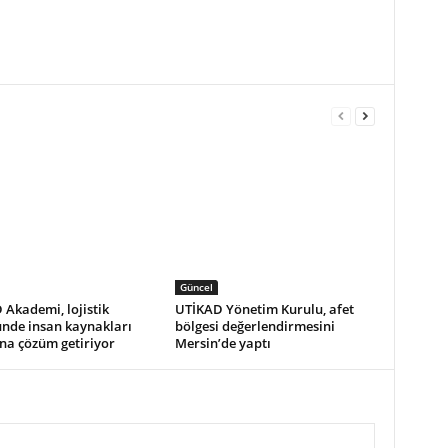
Güncel
Akademi, lojistik
UTİKAD Yönetim Kurulu, afet
ünde insan kaynakları
bölgesi değerlendirmesini
na çözüm getiriyor
Mersin’de yaptı