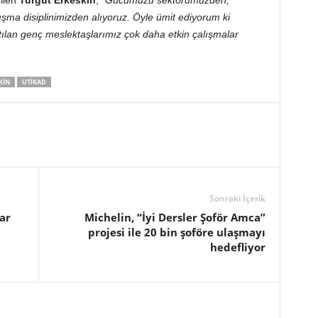
ilen
Turgut Erkeskin
; “
Gücümüzü sektörümüzden,
ışma disiplinimizden alıyoruz. Öyle ümit ediyorum ki
atılan genç meslektaşlarımız çok daha etkin çalışmalar
KIN
UTIKAD
Sonraki İçerik
ar
Michelin, “İyi Dersler Şoför Amca”
projesi ile 20 bin şoföre ulaşmayı
hedefliyor