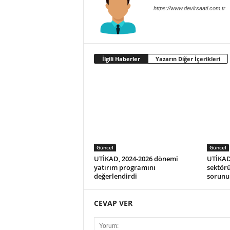
https://www.devirsaati.com.tr
İlgili Haberler
Yazarın Diğer İçerikleri
Güncel
Güncel
UTİKAD, 2024-2026 dönemi
UTİKAD 
yatırım programını
sektör
değerlendirdi
sorunu
CEVAP VER