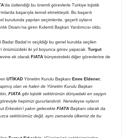
TA
’da üstlendiği bu önemli görevlerle Türkiye lojistik
formlarda başarıyla temsil etmekteydi. Bu başarılı
l kurulunda yapılan seçimlerde, geçerli oyların
lık Divanı’na giren Kıdemli Başkan Yardımcısı oldu.
 Badar Badat’ın seçildiği bu genel kurulda seçilen
ri önümüzdeki iki yıl boyunca görev yapacak.
Turgut
evine ek olarak
FIATA
bünyesindeki diğer görevlerine de
iren
UTİKAD
Yönetim Kurulu Başkanı
Emre Eldener
;
 yapmış olan ve halen de Yönetim Kurulu Başkan
skin,
FIATA
gibi lojistik sektörünün dünyadaki en saygın
öreviyle hepimizi gururlandırdı. Neredeyse oyların
ut Erkeskin’i yakın gelecekte
FIATA
Başkanı olarak da
lnızca sektörümüz değil, aynı zamanda ülkemiz de bu