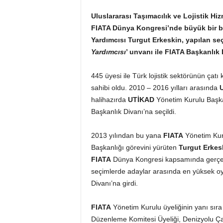
Uluslararası Taşımacılık ve Lojistik H
FIATA Dünya Kongresi’nde büyük bir b
Yardımcısı Turgut Erkeskin, yapılan se
Yardımcısı
’
unvanı ile
FIATA Başkanlık 
445 üyesi ile Türk lojistik sektörünün çatı
sahibi
oldu. 2010 – 2016 yılları arasında
halihazırda
UTİKAD
Yönetim Kurulu Başka
Başkanlık Divanı’na seçildi.
2013 yılından bu yana
FIATA
Yönetim Kur
Başkanlığı görevini yürüten
Turgut Erkes
FIATA
Dünya Kongresi kapsamında gerçek
seçimlerde adaylar arasında en yüksek oy
Divanı’na girdi.
FIATA
Yönetim Kurulu üyeliğinin yanı sır
Düzenleme Komitesi Üyeliği, Denizyolu Çal