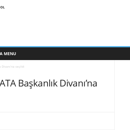
 OL
E A MENU
 Divanı’na seçildi
IATA Başkanlık Divanı’na