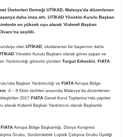
izmet Üretenleri Derneği UTİKAD, Malezya’da düzenlenen
aşarıya daha imza attı. UTİKAD Yönetim Kurulu Başkan
çimlerde en yüksek oyu al
arak
‘
Kıdemli Başkan
Divanı’na
seçildi
.
 kuruluşu olan
UTİKAD
, uluslararası bir başarının daha
UTİKAD
Yönetim Kurulu Başkanı olarak görev yapan ve
n Yardımcılığı görevini yürüten
Turgut Erkeskin
,
FIATA
ulu’nda Başkan Yardımcılığı ve
FIATA
Avrupa Bölge
kin
, 4 – 8 Ekim tarihleri arasında Malezya’da düzenlenen
leştirilen 2017
FIATA
Genel Kurul Toplantısı’nda yapılan
u alarak Kıdemli Başkan Yardımcısı olarak Başkanlık
a
FIATA
Avrupa Bölge Başkanlığı, Dünya Kongresi
ışma Grubu, Sürdürülebilir Lojistik Çalışma Grubu Üyeliği