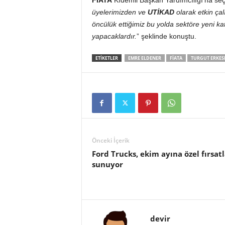
FIATA
Kıdemli Başkan Yardımcılığı’na seç
üyelerimizden ve
UTİKAD
olarak etkin çal
öncülük ettiğimiz bu yolda sektöre yeni k
yapacaklardır.
” şeklinde konuştu.
ETIKETLER
EMRE ELDENER
FIATA
TURGUT ERKES
Önceki İçerik
Ford Trucks, ekim ayına özel fırsatl
sunuyor
devir