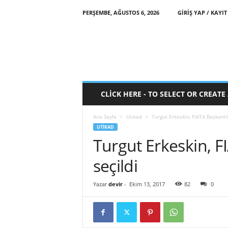
PERŞEMBE, AĞUSTOS 6, 2026
GIRIŞ YAP / KAYIT
CLICK HERE - TO SELECT OR CREAT
Ana Sayfa
Utikad
Turgut Erkeskin, FIATA Başkanlık
UTIKAD
Turgut Erkeskin, F
seçildi
Yazar
devir
-
Ekim 13, 2017
82
0