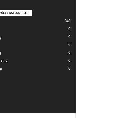
PÜLER KATEGORİLER
340
0
0
şi
0
0
d
0
 Ofisi
0
n