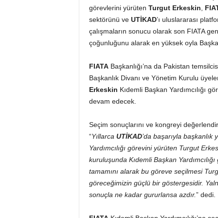
görevlerini yürüten
Turgut Erkeskin
,
FIA
sektörünü ve
UTİKAD
’ı uluslararası plat
çalışmaların sonucu olarak son FIATA gene
çoğunluğunu alarak en yüksek oyla Başkan
FIATA
Başkanlığı’na da Pakistan temsilcisi
Başkanlık Divanı ve Yönetim Kurulu üyele
Erkeskin
Kıdemli Başkan Yardımcılığı gör
devam edecek.
Seçim sonuçlarını ve kongreyi değerlend
“
Yıllarca
UTİKAD
’da başarıyla başkanlık
Yardımcılığı görevini yürüten Turgut Erke
kuruluşunda Kıdemli Başkan Yardımcılığı g
tamamını alarak bu göreve seçilmesi Turg
göreceğimizin güçlü bir göstergesidir. Ya
sonuçla ne kadar gururlansa azdır.
” dedi.