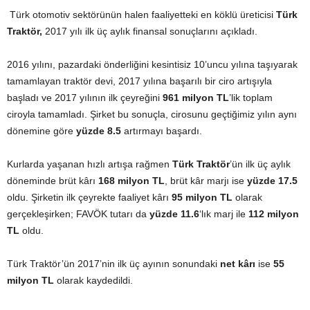
Türk otomotiv sektörünün halen faaliyetteki en köklü üreticisi
Türk
Traktör,
2017 yılı ilk üç aylık finansal sonuçlarını açıkladı.
2016 yılını, pazardaki önderliğini kesintisiz 10’uncu yılına taşıyarak
tamamlayan traktör devi, 2017 yılına başarılı bir ciro artışıyla
başladı ve 2017 yılının ilk çeyreğini
961 milyon TL
’lik toplam
ciroyla tamamladı. Şirket bu sonuçla, cirosunu geçtiğimiz yılın aynı
dönemine göre
yüzde 8.5
artırmayı başardı.
Kurlarda yaşanan hızlı artışa rağmen
Türk Traktör
’ün ilk üç aylık
döneminde brüt kârı
168 milyon TL
, brüt kâr marjı ise
yüzde 17.5
oldu. Şirketin ilk çeyrekte faaliyet kârı
95 milyon TL
olarak
gerçekleşirken; FAVÖK tutarı da
yüzde 11.6
‘lık marj ile
112 milyon
TL
oldu.
Türk Traktör’ün 2017’nin ilk üç ayının sonundaki
net kârı
ise
55
milyon TL
olarak kaydedildi.