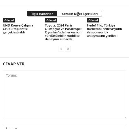
İlgili Haberler
Yazarın Diğer İçerikleri
Güncel
Güncel
Güncel
UND Konya Çalışma
Toyota, 2024 Paris
Hedef Filo, Türkiye
Grubu toplantısı
Olimpiyat ve Paralimpik
Basketbol Federasyonu
gerçekleştirildi
Oyunları’nda herkes için
ile sponsorluk
sürdürülebilir mobilite
anlaşmasını yeniledi
deneyimi sunacak
CEVAP VER