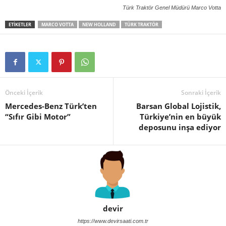
Türk Traktör Genel Müdürü Marco Votta
ETIKETLER
MARCO VOTTA
NEW HOLLAND
TÜRK TRAKTÖR
Önceki İçerik
Sonraki İçerik
Mercedes-Benz Türk’ten
Barsan Global Lojistik,
“Sıfır Gibi Motor”
Türkiye’nin en büyük
deposunu inşa ediyor
devir
https://www.devirsaati.com.tr