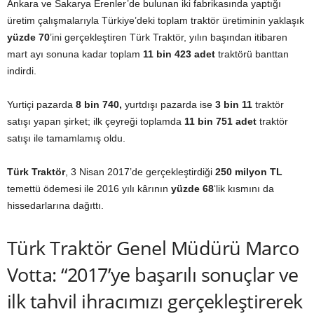
Ankara ve Sakarya Erenler’de bulunan iki fabrikasında yaptığı
üretim çalışmalarıyla Türkiye’deki toplam traktör üretiminin yaklaşık
yüzde 70
’ini gerçekleştiren Türk Traktör, yılın başından itibaren
mart ayı sonuna kadar toplam
11 bin 423 adet
traktörü banttan
indirdi.
Yurtiçi pazarda
8 bin 740,
yurtdışı pazarda ise
3 bin 11
traktör
satışı yapan şirket; ilk çeyreği toplamda
11 bin 751 adet
traktör
satışı ile tamamlamış oldu.
Türk Traktör
, 3 Nisan 2017’de gerçekleştirdiği
250 milyon TL
temettü ödemesi ile 2016 yılı kârının
yüzde 68
‘lik kısmını da
hissedarlarına dağıttı.
Türk Traktör Genel Müdürü Marco
Votta: “2017’ye başarılı sonuçlar ve
ilk tahvil ihracımızı gerçekleştirerek