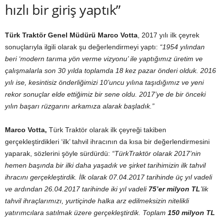
hızlı bir giriş yaptık”
Türk Traktör Genel Müdürü Marco Votta
, 2017 yılı ilk çeyrek
sonuçlarıyla ilgili olarak şu değerlendirmeyi yaptı:
“1954 yılından
beri ‘modern tarıma yön verme vizyonu’ ile yaptığımız üretim ve
çalışmalarla son 30 yılda toplamda 18 kez pazar önderi olduk. 2016
yılı ise, kesintisiz önderliğimizi 10’uncu yılına taşıdığımız ve yeni
rekor sonuçlar elde ettiğimiz bir sene oldu. 2017’ye de bir önceki
yılın başarı rüzgarını arkamıza alarak başladık.”
Marco Votta,
Türk Traktör olarak ilk çeyreği takiben
gerçekleştirdikleri ‘ilk’ tahvil ihracının da kısa bir değerlendirmesini
yaparak, sözlerini şöyle sürdürdü:
“TürkTraktör olarak 2017’nin
hemen başında bir ilki daha yaşadık ve şirket tarihimizin ilk tahvil
ihracını gerçekleştirdik. İlk olarak 07.04.2017 tarihinde üç yıl vadeli
ve ardından 26.04.2017 tarihinde iki yıl vadeli
75’er milyon TL
’lik
tahvil ihraçlarımızı, yurtiçinde halka arz edilmeksizin nitelikli
yatırımcılara satılmak üzere gerçekleştirdik. Toplam
150 milyon TL