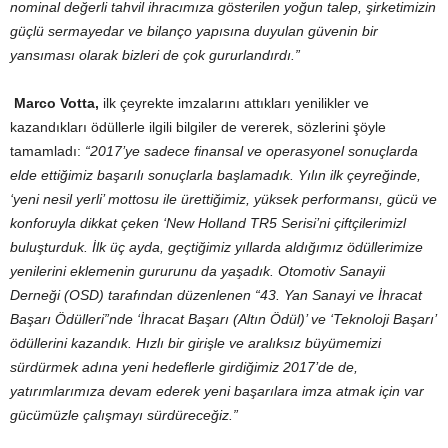
nominal değerli tahvil ihracımıza gösterilen yoğun talep, şirketimizin
güçlü sermayedar ve bilanço yapısına duyulan güvenin bir
yansıması olarak bizleri de çok gururlandırdı.”
Marco Votta,
ilk çeyrekte imzalarını attıkları yenilikler ve
kazandıkları ödüllerle ilgili bilgiler de vererek, sözlerini şöyle
tamamladı:
“2017’ye sadece finansal ve operasyonel sonuçlarda
elde ettiğimiz başarılı sonuçlarla başlamadık. Yılın ilk çeyreğinde,
‘yeni nesil yerli’ mottosu ile ürettiğimiz, yüksek performansı, gücü ve
konforuyla dikkat çeken ‘New Holland TR5 Serisi’ni çiftçilerimizl
buluşturduk. İlk üç ayda, geçtiğimiz yıllarda aldığımız ödüllerimize
yenilerini eklemenin gururunu da yaşadık. Otomotiv Sanayii
Derneği (OSD) tarafından düzenlenen “43.
Yan Sanayi
ve İhracat
Başarı Ödülleri”nde ‘İhracat Başarı (Altın Ödül)’ ve ‘
Teknoloji
Başarı’
ödüllerini kazandık.
Hızlı bir girişle ve aralıksız büyümemizi
sürdürmek adına yeni hedeflerle girdiğimiz 2017’de de,
yatırımlarımıza devam ederek yeni başarılara imza atmak için var
gücümüzle çalışmayı sürdüreceğiz.”