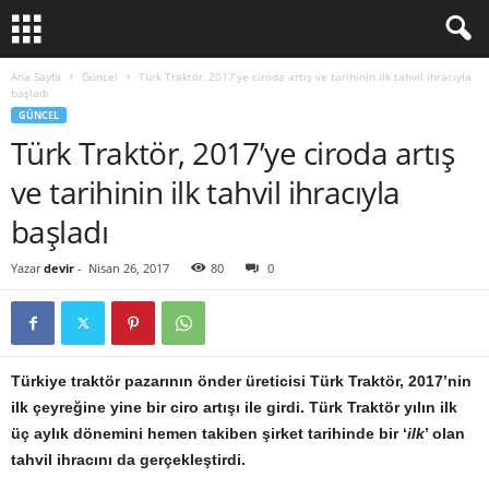
Ana Sayfa
Güncel
Türk Traktör, 2017’ye ciroda artış ve tarihinin ilk tahvil ihracıyla
başladı
GÜNCEL
Türk Traktör, 2017’ye ciroda artış
ve tarihinin ilk tahvil ihracıyla
başladı
Yazar
devir
-
Nisan 26, 2017
80
0
Türkiye traktör pazarının önder üreticisi Türk Traktör, 2017’nin
ilk çeyreğine yine bir ciro artışı ile girdi. Türk Traktör yılın ilk
üç aylık dönemini hemen takiben şirket tarihinde bir ‘
ilk
’ olan
tahvil ihracını da gerçekleştirdi.